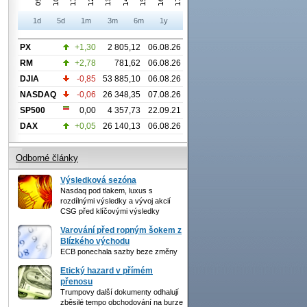
1d
5d
1m
3m
6m
1y
PX
+1,30
2 805,12
06.08.26
RM
+2,78
781,62
06.08.26
DJIA
-0,85
53 885,10
06.08.26
NASDAQ
-0,06
26 348,35
07.08.26
SP500
0,00
4 357,73
22.09.21
DAX
+0,05
26 140,13
06.08.26
Odborné články
Výsledková sezóna
Nasdaq pod tlakem, luxus s
rozdílnými výsledky a vývoj akcií
CSG před klíčovými výsledky
Varování před ropným šokem z
Blízkého východu
ECB ponechala sazby beze změny
Etický hazard v přímém
přenosu
Trumpovy další dokumenty odhalují
zběsilé tempo obchodování na burze