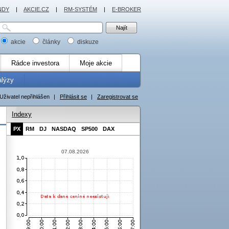
NDY
|
AKCIE.CZ
|
RM-SYSTÉM
|
E-BROKER
akcie
články
diskuze
Rádce investora
Moje akcie
alýzy
Uživatel nepřihlášen
|
Přihlásit se
|
Zaregistrovat se
Indexy
PX
RM
DJ
NASDAQ
SP500
DAX
07.08.2026