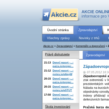
AKCIE ONLIN
informace pro 
Úvodní stránka
Zpravodajství
K
Všechny zprávy
Novinky z trhů
Akcie.cz
»
Zpravodajství
»
Komentáře a doporučení
»
Právě diskutujete
Zpravodajství
21:13
Denní report -...:
Západoevropsk
paiza.io/projec...
21:12
Denní report -...:
07.05.2012 16:3
notes.io/e6qyW
Západoevropské a
20:15
Denní report -...:
zisk extremistů v 
paiza.io/projec...
prezidentských vo
20:15
Denní report -...:
Nálada na burzách 
notes.io/e5TUT
objednávky vzrostly
17:50
Denní report -...:
indexy přidávají 
paiza.io/projec...
defenzivních farma
Škola investování
Pražská burza do