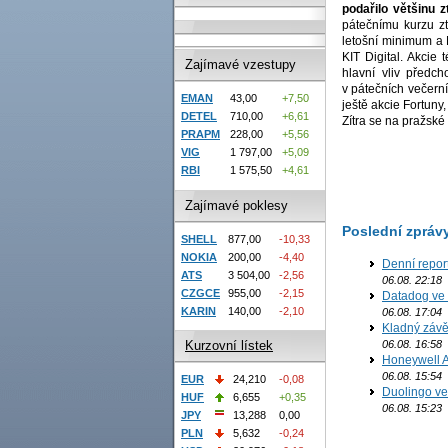
podařilo většinu 
pátečnímu kurzu zt
letošní minimum a 
KIT
Digital. Akcie 
Zajímavé vzestupy
hlavní vliv předc
v pátečních večerní
EMAN
43,00
+7,50
ještě akcie Fortuny
DETEL
710,00
+6,61
Zítra se na pražsk
PRAPM
228,00
+5,56
VIG
1 797,00
+5,09
RBI
1 575,50
+4,61
Zajímavé poklesy
Poslední zpráv
SHELL
877,00
-10,33
NOKIA
200,00
-4,40
Denní report
ATS
3 504,00
-2,56
06.08. 22:18
CZGCE
955,00
-2,15
Datadog ve 
KARIN
140,00
-2,10
06.08. 17:04
Kladný závě
06.08. 16:58
Kurzovní lístek
Honeywell Ae
06.08. 15:54
EUR
24,210
-0,08
Duolingo ve 
HUF
6,655
+0,35
06.08. 15:23
JPY
13,288
0,00
PLN
5,632
-0,24