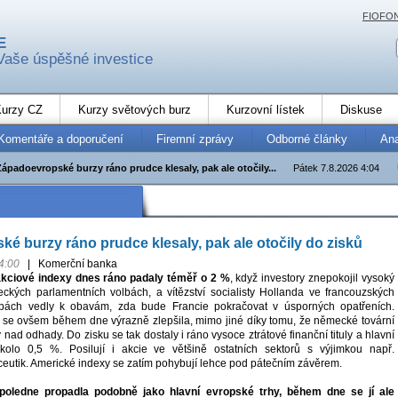
FIOFO
E
Vaše úspěšné investice
urzy CZ
Kurzy světových burz
Kurzovní lístek
Diskuse
Komentáře a doporučení
Firemní zprávy
Odborné články
An
Západoevropské burzy ráno prudce klesaly, pak ale otočily...
Pátek 7.8.2026 4:04
é burzy ráno prudce klesaly, pak ale otočily do zisků
4:00
|
Komerční banka
kciové indexy dnes ráno padaly téměř o 2 %
, když investory znepokojil vysoký
řeckých parlamentních volbách, a vítězství socialisty Hollanda ve francouzských
lbách vedly k obavám, zda bude Francie pokračovat v úsporných opatřeních.
se ovšem během dne výrazně zlepšila, mimo jiné díky tomu, že německé tovární
 nad odhady. Do zisku se tak dostaly i ráno vysoce ztrátové finanční tituly a hlavní
okolo 0,5 %. Posilují i akcie ve většině ostatních sektorů s výjimkou např.
ceutik. Americké indexy se zatím pohybují lehce pod pátečním závěrem.
poledne propadla podobně jako hlavní evropské trhy, během dne se jí ale