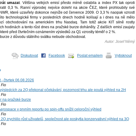
ztrát umazat
. Většina velkých emisí přesto mírně oslabila a index PX tak oproti
ratil 0,3 %. Ranní výprodej nejvíce dolehl na akcie ČEZ, které prohloubily své
NWR, které uzavřely dokonce nejníže od července 2009. O 3,3 % naopak vzrostl
této technologické firmy v posledních dnech hodně kolísají a i dnes na ně mělo
hozí obchodování na americkém trhu Nasdaq. Tam totiž akcie
KIT
silně rostly
ch hodinách a tento růst dnes na pražské burze doháněly. Z dalších emisí zaujaly
, které před čtvrtečním oznámením výsledků za Q1 vzrostly téměř o 2 %.
é burze z důvodu státního svátku nebude obchodovat.
Autor: Josef Němý
Diskutovat
Facebook
Poslat emailem
Vytisknout
y
 - čtvrtek 06.08.2026
Fio
výsledcích za 2Q překonal očekávání, pozornost trhu ale poutá výhled na 2H
Fio
r na pražské burze
Fio
rospace v prvním reportu po spin-offu snížil celoroční výhled
Fio
2Q zrychlilo růst uživatelů, společnost ale poskytla konzervativní výhled na 3Q
Fio