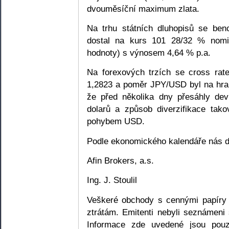
dvouměsíční maximum zlata.
Na trhu státních dluhopisů se ben
dostal na kurs 101 28/32 % nomi
hodnoty) s výnosem 4,64 % p.a.
Na forexových trzích se cross ra
1,2823 a poměr JPY/USD byl na hrani
že před několika dny přesáhly devi
dolarů a způsob diverzifikace tak
pohybem USD.
Podle ekonomického kalendáře nás d
Afin Brokers, a.s.
Ing. J. Stoulil
Veškeré obchody s cennými papíry 
ztrátám. Emitenti nebyli seznámeni 
Informace zde uvedené jsou pouze