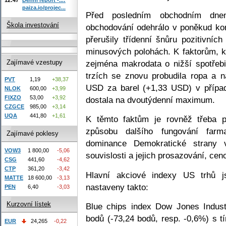
paiza.io/projec...
Před posledním obchodním dne
Škola investování
obchodování odehrálo v poněkud ko
přerušily třídenní šnůru pozitivníc
minusových polohách. K faktorům, kt
zejména makrodata o nižší spotřebi
Zajímavé vzestupy
trzích se znovu probudila ropa a
PVT
1,19
+38,37
USD za barel (+1,33 USD) v případ
NLOK
600,00
+3,99
FIXZO
53,00
+3,92
dostala na dvoutýdenní maximum.
CZGCE
985,00
+3,14
UQA
441,80
+1,61
K těmto faktům je rovněž třeba p
způsobu dalšího fungování farm
Zajímavé poklesy
dominance Demokratické strany 
VOW3
1 800,00
-5,06
souvislosti a jejich prosazování, ceno
CSG
441,60
-4,62
CTP
361,20
-3,42
Hlavní akciové indexy US trhů j
MATTE
18 600,00
-3,13
nastaveny takto:
PEN
6,40
-3,03
Kurzovní lístek
Blue chips index Dow Jones Indust
bodů (-73,24 bodů, resp. -0,6%) s 
EUR
24,265
-0,22