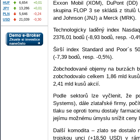
Exxon Mobil (XOM), DuPont (DD) 
HUF
6,654
+0,01
JPY
13,286
+0,01
skupina FLOP 3 se skládá z titulů 
PLN
5,646
-0,24
and Johnson (JNJ) a Merck (MRK).
USD
21,039
-0,30
Technologicky laděný index Nasda
2376,01 bodů (-8,93 bodů, resp. -0,4
Širší index Standard and Poor´s 5
(-7,39 bodů, resp. -0,5%).
Zobchodované objemy na burzách b
zobchodovalo celkem 1,86 mld kusů
2,41 mld kusů akcií.
Podle sektorů lze vyčlenit, že po
Systems), dále zlatařské firmy, poč
tlaku se oproti tomu dostaly farmac
jejímu možnému úmyslu snížit ceny l
Další komodita – zlato se dostal
trojskou unci (+18,50 USD) v rám