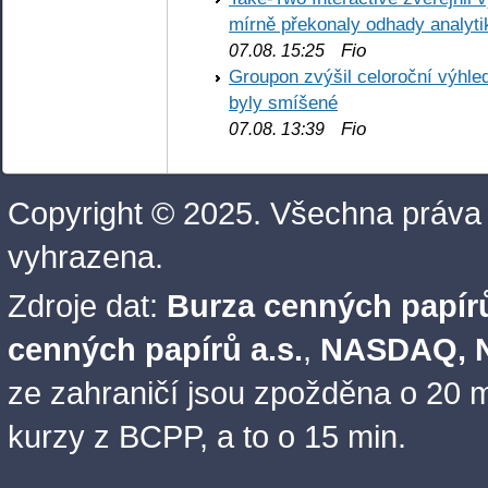
mírně překonaly odhady analyti
Fio
07.08. 15:25
Groupon zvýšil celoroční výhl
byly smíšené
Fio
07.08. 13:39
Copyright © 2025. Všechna práva
vyhrazena.
Zdroje dat:
Burza cenných papírů
cenných papírů a.s.
,
NASDAQ, N
ze zahraničí jsou zpožděna o 20 m
kurzy z BCPP, a to o 15 min.