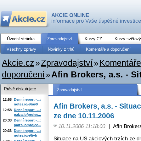
AKCIE ONLINE
informace pro Vaše úspěšné investice
Úvodní stránka
Zpravodajství
Kurzy CZ
Kurzy světový
Všechny zprávy
Novinky z trhů
Komentáře a doporučení
Akcie.cz
»
Zpravodajství
»
Komentáře
doporučení
»
Afin Brokers, a.s. - S
Právě diskutujete
Zpravodajství
12:58
Denní report -...:
Afin Brokers, a.s. - Situ
notes.io/e6ay9
12:58
Denní report -...:
ze dne 10.11.2006
paiza.io/projec...
20:33
Denní report -...:
paiza.io/projec...
10.11.2006 11:18:00
|
Afin Broker
20:33
Denní report -...:
notes.io/e6iyb
Situace na US akciových trzích ze d
12:47
Denní report -...: