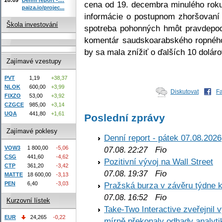
cena od 19. decembra minulého roku
paiza.io/projec...
informácie o postupnom zhoršovaní 
Škola investování
spotreba pohonných hmôt pravdepod
komentár saudskoarabského ropného
by sa mala znížiť o ďalších 10 doláro
Zajímavé vzestupy
PVT
1,19
+38,37
NLOK
600,00
+3,99
Diskutovat
F
FIXZO
53,00
+3,92
CZGCE
985,00
+3,14
UQA
441,80
+1,61
Poslední zprávy
Zajímavé poklesy
Denní report - pátek 07.08.2026
VOW3
1 800,00
-5,06
Fio
07.08. 22:27
CSG
441,60
-4,62
Pozitivní vývoj na Wall Street
CTP
361,20
-3,42
Fio
07.08. 19:37
MATTE
18 600,00
-3,13
PEN
6,40
-3,03
Pražská burza v závěru týdne k
Fio
07.08. 16:52
Kurzovní lístek
Take-Two Interactive zveřejnil 
EUR
24,265
-0,22
mírně překonaly odhady analyti