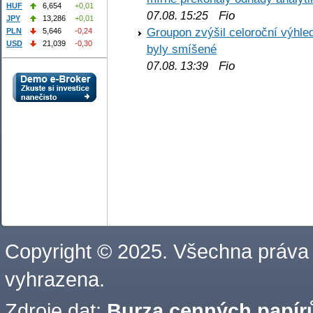
HUF
6,654
+0,01
Fio
07.08. 15:25
JPY
13,286
+0,01
Groupon zvýšil celoroční výhl
PLN
5,646
-0,24
USD
21,039
-0,30
byly smíšené
Fio
07.08. 13:39
Copyright © 2025. Všechna práva
vyhrazena.
Zdroje dat:
Burza cenných papírů