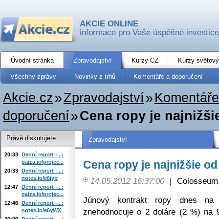
AKCIE ONLINE
informace pro Vaše úspěšné investice
Úvodní stránka
Zpravodajství
Kurzy CZ
Kurzy světový
Všechny zprávy
Novinky z trhů
Komentáře a doporučení
Akcie.cz
»
Zpravodajství
»
Komentáře
doporučení
»
Cena ropy je najnižš
Právě diskutujete
Zpravodajství
20:33
Denní report -...:
Cena ropy je najnižšie o
paiza.io/projec...
20:33
Denní report -...:
notes.io/e6iyb
14.05.2012 16:37:00
|
Colosseum,
12:47
Denní report -...:
paiza.io/projec...
Júnový kontrakt ropy dnes na
12:46
Denní report -...:
znehodnocuje o 2 doláre (2 %) na 9
notes.io/e6yWX
20:09
Denní report -...: