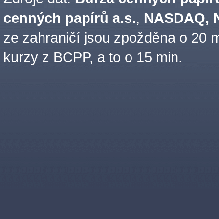
cenných papírů a.s.
,
NASDAQ, N
ze zahraničí jsou zpožděna o 20 m
kurzy z BCPP, a to o 15 min.