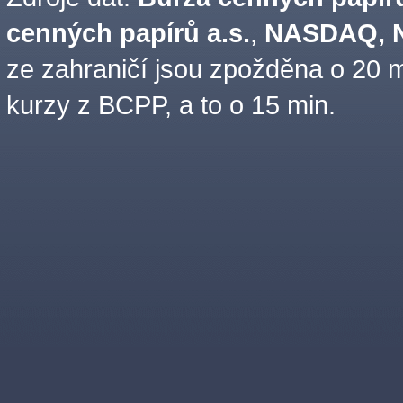
cenných papírů a.s.
,
NASDAQ, N
ze zahraničí jsou zpožděna o 20 m
kurzy z BCPP, a to o 15 min.