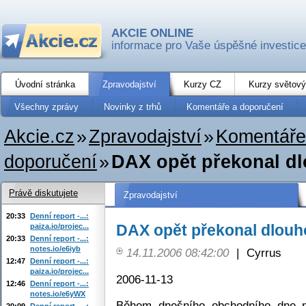
AKCIE ONLINE
informace pro Vaše úspěšné investice
Úvodní stránka
Zpravodajství
Kurzy CZ
Kurzy světový
Všechny zprávy
Novinky z trhů
Komentáře a doporučení
Akcie.cz
»
Zpravodajství
»
Komentáře
doporučení
»
DAX opět překonal d
Právě diskutujete
Zpravodajství
20:33
Denní report -...:
DAX opět překonal dlouh
paiza.io/projec...
20:33
Denní report -...:
notes.io/e6iyb
14.11.2006 08:42:00
|
Cyrrus
12:47
Denní report -...:
paiza.io/projec...
2006-11-13
12:46
Denní report -...:
notes.io/e6yWX
Během dnešního obchodního dne 
20:09
Denní report -...: