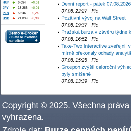
HUF
6,654
+0,01
Denní report - pátek 07.08.2026
JPY
13,286
+0,01
Fio
07.08. 22:27
PLN
5,646
-0,24
Pozitivní vývoj na Wall Street
USD
21,039
-0,30
Fio
07.08. 19:37
Pražská burza v závěru týdne k
Fio
07.08. 16:52
Take-Two Interactive zveřejnil 
mírně překonaly odhady analyti
Fio
07.08. 15:25
Groupon zvýšil celoroční výhl
byly smíšené
Fio
07.08. 13:39
Copyright © 2025. Všechna práva
vyhrazena.
Zdroje dat:
Burza cenných papírů