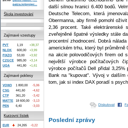
paiza.io/projec...
další silnou hranici 6.400 bodů. Ve
Deutsche Telecom, která jmenoval
Škola investování
Obermanna, aby firmě pomohl oživit 
2,36 procent. Také elektrárenské
zveřejněné špatné výsledky stále dař
Zajímavé vzestupy
procentní zhodnocení. Dobrá nálada
PVT
1,19
+38,37
americkém trhu, který byl průměrně
NLOK
600,00
+3,99
na akcie polovodičových firem od sp
FIXZO
53,00
+3,92
největší výrobce počítačových či
CZGCE
985,00
+3,14
UQA
441,80
+1,61
výrobce počítačů Dell přidal 3,25%
Bank na "kupovat". Vývoj v dalším
Zajímavé poklesy
tom, jak si index DAX poradí s psych
VOW3
1 800,00
-5,06
CSG
441,60
-4,62
CTP
361,20
-3,42
MATTE
18 600,00
-3,13
Diskutovat
F
PEN
6,40
-3,03
Kurzovní lístek
Poslední zprávy
EUR
24,265
-0,22