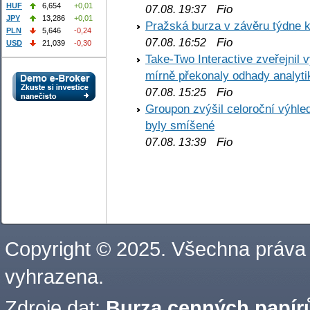
HUF
6,654
+0,01
Fio
07.08. 19:37
JPY
13,286
+0,01
Pražská burza v závěru týdne k
PLN
5,646
-0,24
Fio
07.08. 16:52
USD
21,039
-0,30
Take-Two Interactive zveřejnil 
mírně překonaly odhady analyti
Fio
07.08. 15:25
Groupon zvýšil celoroční výhl
byly smíšené
Fio
07.08. 13:39
Copyright © 2025. Všechna práva
vyhrazena.
Zdroje dat:
Burza cenných papírů