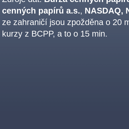
cenných papírů a.s.
,
NASDAQ, N
ze zahraničí jsou zpožděna o 20 m
kurzy z BCPP, a to o 15 min.