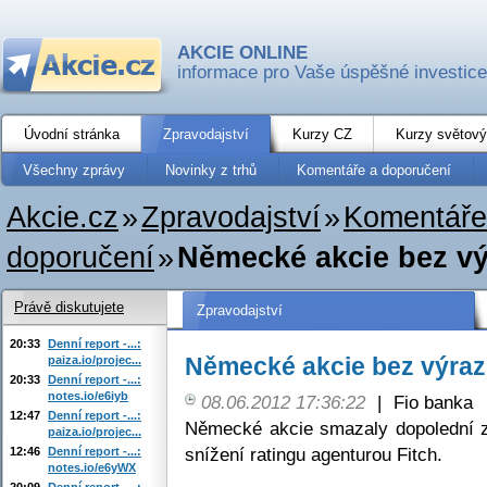
AKCIE ONLINE
informace pro Vaše úspěšné investice
Úvodní stránka
Zpravodajství
Kurzy CZ
Kurzy světový
Všechny zprávy
Novinky z trhů
Komentáře a doporučení
Akcie.cz
»
Zpravodajství
»
Komentáře
doporučení
»
Německé akcie bez v
Právě diskutujete
Zpravodajství
20:33
Denní report -...:
Německé akcie bez výra
paiza.io/projec...
20:33
Denní report -...:
notes.io/e6iyb
08.06.2012 17:36:22
|
Fio banka
12:47
Denní report -...:
Německé akcie smazaly dopolední zt
paiza.io/projec...
snížení ratingu agenturou Fitch.
12:46
Denní report -...:
notes.io/e6yWX
20:09
Denní report -...: