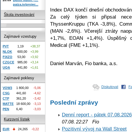
paiza.io/projec...
Index DAX končí dnešní obchodování
Škola investování
Za celý týden si připsal nece
ThyssenKruppu (TKA -3,8%), Com
(MAN -2,6%). Včerejší ztráty nao
Zajímavé vzestupy
+1,7%, EOAN +1,4%). Úspěšný d
Medical (FME +1,1%).
PVT
1,19
+38,37
NLOK
600,00
+3,99
FIXZO
53,00
+3,92
Daniel Marván, Fio banka, a.s.
CZGCE
985,00
+3,14
UQA
441,80
+1,61
Zajímavé poklesy
Diskutovat
F
VOW3
1 800,00
-5,06
CSG
441,60
-4,62
CTP
361,20
-3,42
Poslední zprávy
MATTE
18 600,00
-3,13
PEN
6,40
-3,03
Denní report - pátek 07.08.2026
Kurzovní lístek
Fio
07.08. 22:27
Pozitivní vývoj na Wall Street
EUR
24,265
-0,22