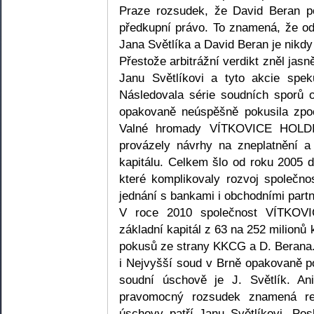
Praze rozsudek, že David Beran p
předkupní právo. To znamená, že od
Jana Světlíka a David Beran je nikd
Přestože arbitrážní verdikt zněl jas
Janu Světlíkovi a tyto akcie spek
Následovala série soudních sporů 
opakovaně neúspěšně pokusila zpoc
Valné hromady VÍTKOVICE HOLDI
provázely návrhy na zneplatnění a
kapitálu. Celkem šlo od roku 2005 
které komplikovaly rozvoj společnos
jednání s bankami i obchodními partn
V roce 2010 společnost VÍTKOVI
základní kapitál z 63 na 252 milionů
pokusů ze strany KKCG a D. Berana.
i Nejvyšší soud v Brně opakovaně pot
soudní úschově je J. Světlík. An
pravomocný rozsudek znamená re
úschovy patří Janu Světlíkovi. Pos