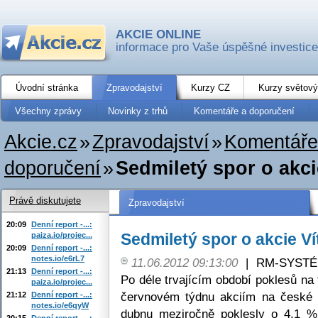
AKCIE ONLINE
informace pro Vaše úspěšné investice
Úvodní stránka
Zpravodajství
Kurzy CZ
Kurzy světový
Všechny zprávy
Novinky z trhů
Komentáře a doporučení
Akcie.cz
»
Zpravodajství
»
Komentáře
doporučení
»
Sedmiletý spor o akci
Právě diskutujete
Zpravodajství
20:09
Denní report -...:
Sedmiletý spor o akcie Ví
paiza.io/projec...
20:09
Denní report -...:
notes.io/e6rL7
11.06.2012 09:13:00
|
RM-SYSTÉM,
21:13
Denní report -...:
Po déle trvajícím období poklesů na
paiza.io/projec...
červnovém týdnu akciím na české b
21:12
Denní report -...:
notes.io/e6qyW
dubnu meziročně poklesly o 4,1 %
20:15
Denní report -...: