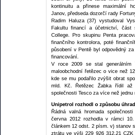
kontinuitu a přinese maximální h
Janov, předseda dozorčí rady Fortun
Radim Haluza (37) vystudoval Vy
Fakultu financí a účetnictví, část
College. Pro skupinu Penta pracov
finančního kontrolora, poté finan
působení v Pentě byl odpovědný za p
financování.
V roce 2009 se stal generálním ř
maloobchodní řetězec o vice než 1
kde se mu podařilo zvýšit obrat spo
mld. Kč. Řetězec Žabka řídil až 
společnosti Tesco za více než jednu 
Unipetrol rozhodl o způsobu úhrady
Řádná valná hromada společnost
června 2012 rozhodla v rámci 10.
článkem 12 odst. 2 písm. v) stanov 
ztrátu ve výši 229 926 312,21 CZK