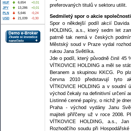
HUF
6,654
+0,01
preferovaných titulů v sektoru utilit.
JPY
13,286
+0,01
PLN
5,646
-0,24
Sedmiletý spor o akcie společnosti
USD
21,039
-0,30
Spor o někdejší podíl akcií David
HOLDING, a.s., který sedm let zam
patrně tak nemá v českých podmín
Městský soud v Praze vydal rozhod
rukou Jana Světlíka.
Jde o podíl, který původně činil 45 
VÍTKOVICE HOLDING a měl se stát
Beranem a skupinou KKCG. Po pla
června 2010 představují tyto a
VÍTKOVICE HOLDING a v soudní ús
východ čekaly na definitivní určení ad
Listinné cenné papíry, o nichž je d
Praha - východ vydány Janu Svět
majiteli přiřčeny už v roce 2008. 
VÍTKOVICE HOLDING, a.s., Jan 
Rozhodčího soudu při Hospodářské