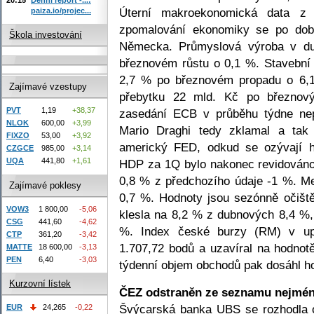
Úterní makroekonomická data z 
paiza.io/projec...
zpomalování ekonomiky se po dob
Škola investování
Německa. Průmyslová výroba v du
březnovém růstu o 0,1 %. Stavební
2,7 % po březnovém propadu o 6,1
Zajímavé vzestupy
přebytku 22 mld. Kč po březnov
PVT
1,19
+38,37
zasedání ECB v průběhu týdne nep
NLOK
600,00
+3,99
Mario Draghi tedy zklamal a tak 
FIXZO
53,00
+3,92
americký FED, odkud se ozývají 
CZGCE
985,00
+3,14
UQA
441,80
+1,61
HDP za 1Q bylo nakonec revidováno
0,8 % z předchozího údaje -1 %. Me
Zajímavé poklesy
0,7 %. Hodnoty jsou sezónně očišt
VOW3
1 800,00
-5,06
klesla na 8,2 % z dubnových 8,4 %,
CSG
441,60
-4,62
%. Index české burzy (RM) v upl
CTP
361,20
-3,42
1.707,72 bodů a uzavíral na hodnot
MATTE
18 600,00
-3,13
PEN
6,40
-3,03
týdenní objem obchodů pak dosáhl ho
Kurzovní lístek
ČEZ odstraněn ze seznamu nejméně
Švýcarská banka UBS se rozhodla 
EUR
24,265
-0,22