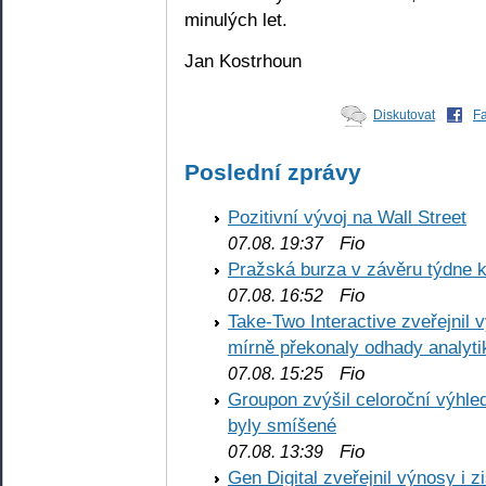
minulých let.
Jan Kostrhoun
Diskutovat
F
Poslední zprávy
Pozitivní vývoj na Wall Street
Fio
07.08. 19:37
Pražská burza v závěru týdne k
Fio
07.08. 16:52
Take-Two Interactive zveřejnil 
mírně překonaly odhady analyti
Fio
07.08. 15:25
Groupon zvýšil celoroční výhl
byly smíšené
Fio
07.08. 13:39
Gen Digital zveřejnil výnosy i 