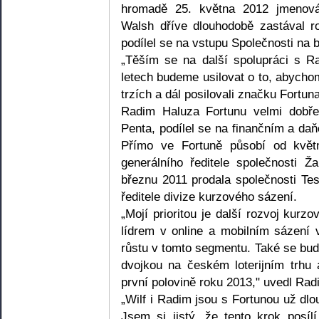
hromadě 25. května 2012 jmenová
Walsh dříve dlouhodobě zastával r
podílel se na vstupu Společnosti na 
„Těším se na další spolupráci s 
letech budeme usilovat o to, abycho
trzích a dál posilovali značku Fortuna
Radim Haluza Fortunu velmi dobře
Penta, podílel se na finančním a da
Přímo ve Fortuně působí od květ
generálního ředitele společnosti Ž
březnu 2011 prodala společnosti Tes
ředitele divize kurzového sázení.
„Mojí prioritou je další rozvoj kurz
lídrem v online a mobilním sázení 
růstu v tomto segmentu. Také se budu
dvojkou na českém loterijním trhu a
první polovině roku 2013," uvedl Rad
„Wilf i Radim jsou s Fortunou už dlo
Jsem si jistý, že tento krok posílí