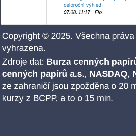
celoroční výhled
Fio
07.08. 11:17
Copyright © 2025. Všechna práva
vyhrazena.
Zdroje dat:
Burza cenných papírů
cenných papírů a.s.
,
NASDAQ, N
ze zahraničí jsou zpožděna o 20 m
kurzy z BCPP, a to o 15 min.