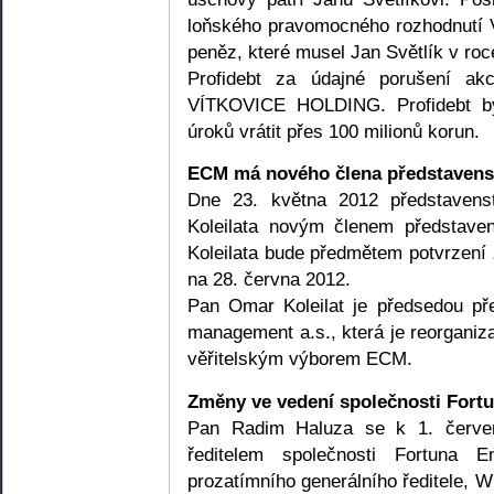
loňského pravomocného rozhodnutí 
peněz, které musel Jan Světlík v roc
Profidebt za údajné porušení ak
VÍTKOVICE HOLDING. Profidebt by
úroků vrátit přes 100 milionů korun.
ECM má nového člena představens
Dne 23. května 2012 představen
Koleilata novým členem představ
Koleilata bude předmětem potvrzení
na 28. června 2012.
Pan Omar Koleilat je předsedou p
management a.s., která je reorga
věřitelským výborem ECM.
Změny ve vedení společnosti Fort
Pan Radim Haluza se k 1. červe
ředitelem společnosti Fortuna E
prozatímního generálního ředitele, W