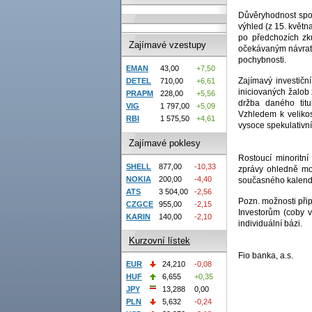
Důvěryhodnost spol
výhled (z 15. květ
po předchozích zk
Zajímavé vzestupy
očekávaným návrate
pochybnosti.
EMAN
43,00
+7,50
Zajímavý investičn
DETEL
710,00
+6,61
iniciovaných žalob 
PRAPM
228,00
+5,56
držba daného tit
VIG
1 797,00
+5,09
Vzhledem k velikos
RBI
1 575,50
+4,61
vysoce spekulativní
Zajímavé poklesy
Rostoucí minoritní
SHELL
877,00
-10,33
zprávy ohledně možn
NOKIA
200,00
-4,40
současného kalendá
ATS
3 504,00
-2,56
Pozn. možnosti při
CZGCE
955,00
-2,15
Investorům (coby v
KARIN
140,00
-2,10
individuální bázi.
Kurzovní lístek
Fio banka, a.s.
EUR
24,210
-0,08
HUF
6,655
+0,35
JPY
13,288
0,00
PLN
5,632
-0,24