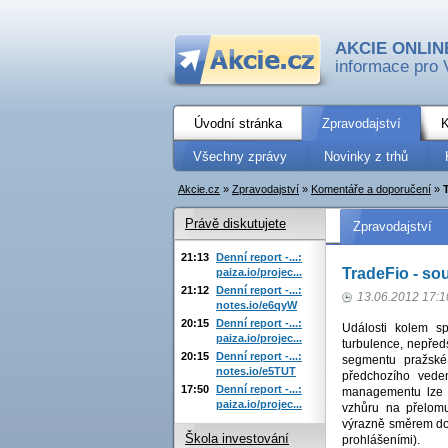
AKCIE ONLIN
informace pro 
Úvodní stránka
Zpravodajství
K
Všechny zprávy
Novinky z trhů
Akcie.cz
»
Zpravodajství
»
Komentáře a doporučení
»
Právě diskutujete
Zpravodajství
21:13
Denní report -...:
TradeFio - sou
paiza.io/projec...
21:12
Denní report -...:
13.06.2012 17:1
notes.io/e6qyW
20:15
Denní report -...:
Události kolem sp
paiza.io/projec...
turbulence, nepředs
20:15
Denní report -...:
segmentu pražské
notes.io/e5TUT
předchozího vede
17:50
Denní report -...:
managementu lze p
paiza.io/projec...
vzhůru na přelom
výrazně směrem dol
Škola investování
prohlášeními).