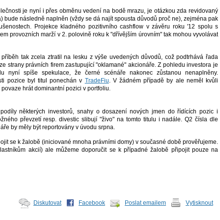
ečnosti je nyní i přes obměnu vedení na bodě mrazu, je otázkou zda revidovaný
na) bude následně naplněn (vždy se dá najít spousta důvodů proč ne), zejména pak
ušenostech. Projekce kladného pozitivního cashflow v závěru roku '12 spolu s
m provozních marží v 2. polovině roku k "dřívějším úrovním" tak mohou vyvolávat
í příběh tak zcela ztratil na lesku z výše uvedených důvodů, což podtrhává řada
ze strany právních firem zastupující "oklamané" akcionáře. Z pohledu investora je
ulu nyní spíše spekulace, že černé scénáře nakonec zůstanou nenaplněny.
ti pozice byl titul ponechán v
TradeFiu
. V žádném případě by ale neměl kvůli
 povaze hrát dominantní pozici v portfoliu.
 podíly některých investorů, snahy o dosazení nových jmen do řídících pozic i
ého převzetí resp. divestic slibují "živo" na tomto titulu i nadále. Q2 čísla dle
ře by měly být reportovány v úvodu srpna.
pojit se k žalobě (iniciované mnoha právními domy) v současné době prověřujeme.
lastníkům akcií) ale můžeme doporučit se k případné žalobě připojit pouze na
Diskutovat
Facebook
Poslat emailem
Vytisknout