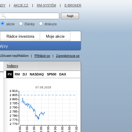
NDY
|
AKCIE.CZ
|
RM-SYSTÉM
|
E-BROKER
akcie
články
diskuze
Rádce investora
Moje akcie
alýzy
Uživatel nepřihlášen
|
Přihlásit se
|
Zaregistrovat se
Indexy
PX
RM
DJ
NASDAQ
SP500
DAX
07.08.2026