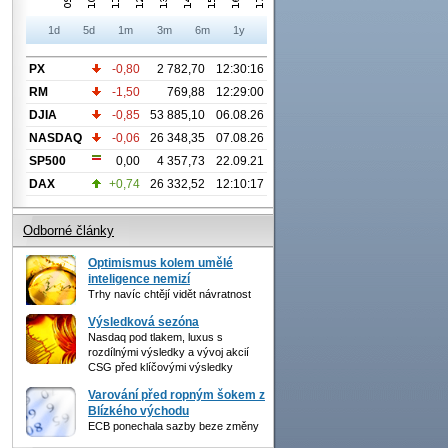
1d
5d
1m
3m
6m
1y
PX
-0,80
2 782,70
12:30:16
RM
-1,50
769,88
12:29:00
DJIA
-0,85
53 885,10
06.08.26
NASDAQ
-0,06
26 348,35
07.08.26
SP500
0,00
4 357,73
22.09.21
DAX
+0,74
26 332,52
12:10:17
Odborné články
Optimismus kolem umělé
inteligence nemizí
Trhy navíc chtějí vidět návratnost
Výsledková sezóna
Nasdaq pod tlakem, luxus s
rozdílnými výsledky a vývoj akcií
CSG před klíčovými výsledky
Varování před ropným šokem z
Blízkého východu
ECB ponechala sazby beze změny