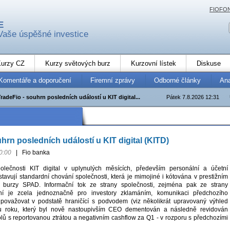
FIOFO
E
Vaše úspěšné investice
urzy CZ
Kurzy světových burz
Kurzovní lístek
Diskuse
Komentáře a doporučení
Firemní zprávy
Odborné články
An
TradeFio - souhrn posledních událostí u KIT digital...
Pátek 7.8.2026 12:31
hrn posledních událostí u KIT digital (KITD)
0:00
|
Fio banka
olečnosti KIT digital v uplynulých měsících, především personální a účetní
tavují standardní chování společnosti, která je mimojiné i kótována v prestižním
 burzy SPAD. Informační tok ze strany společnosti, zejména pak ze strany
ní je zcela jednoznačně pro investory zklamáním, komunikaci předchozího
ovažovat v podstatě hraničící s podvodem (viz několikrát upravovaný výhled
u roku, který byl nově nastoupivším CEO dementován a následně revidován
ů s reportovanou ztrátou a negativním cashflow za Q1 - v rozporu s předchozími