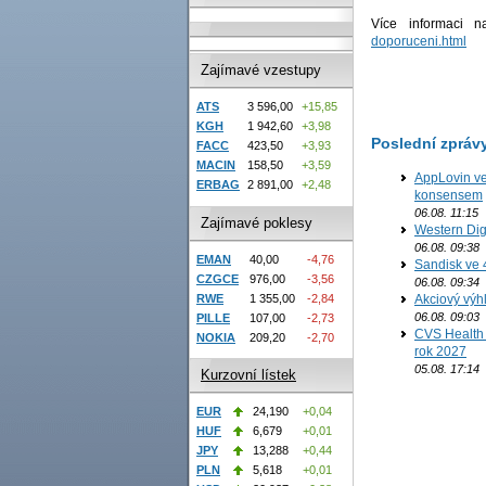
Více informaci 
doporuceni.html
Zajímavé vzestupy
ATS
3 596,00
+15,85
KGH
1 942,60
+3,98
Poslední zpráv
FACC
423,50
+3,93
MACIN
158,50
+3,59
AppLovin ve
ERBAG
2 891,00
+2,48
konsensem
06.08. 11:15
Zajímavé poklesy
Western Digi
06.08. 09:38
EMAN
40,00
-4,76
Sandisk ve 
CZGCE
976,00
-3,56
06.08. 09:34
RWE
1 355,00
-2,84
Akciový výh
06.08. 09:03
PILLE
107,00
-2,73
CVS Health 
NOKIA
209,20
-2,70
rok 2027
05.08. 17:14
Kurzovní lístek
EUR
24,190
+0,04
HUF
6,679
+0,01
JPY
13,288
+0,44
PLN
5,618
+0,01