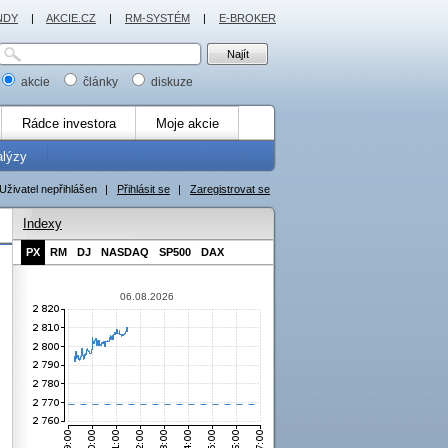
NDY
|
AKCIE.CZ
|
RM-SYSTÉM
|
E-BROKER
akcie
články
diskuze
Rádce investora
Moje akcie
alýzy
Uživatel nepřihlášen
|
Přihlásit se
|
Zaregistrovat se
Indexy
PX
RM
DJ
NASDAQ
SP500
DAX
06.08.2026