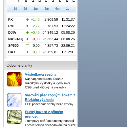
1d
5d
1m
3m
6m
1y
PX
+1,46
2 809,59
11:31:37
RM
+2,77
781,53
11:24:22
DJIA
+0,49
54 349,12
05.08.26
NASDAQ
-0,83
26 363,44
06.08.26
SP500
0,00
4 357,73
22.09.21
DAX
+0,13
26 159,01
11:12:01
Odborné články
Výsledková sezóna
Nasdaq pod tlakem, luxus s
rozdílnými výsledky a vývoj akcií
CSG před klíčovými výsledky
Varování před ropným šokem z
Blízkého východu
ECB ponechala sazby beze změny
Etický hazard v přímém
přenosu
Trumpovy další dokumenty odhalují
zběsilé tempo obchodování na burze