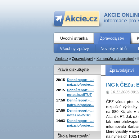
AKCIE ONLIN
informace pro 
Úvodní stránka
Zpravodajství
K
Všechny zprávy
Novinky z trhů
Akcie.cz
»
Zpravodajství
»
Komentáře a doporučení
»
Právě diskutujete
Zpravodajství
20:15
Denní report -...:
ING k ČEZu: B
paiza.io/projec...
20:15
Denní report -...:
16.11.2006 09:1
notes.io/e5TUT
17:50
Denní report -...:
ČEZ včera před za
paiza.io/projec...
rozpačitě výsledky
17:50
Denní report -...:
na 880 Kč, ale v 
notes.io/e5T61
Atlantik FT. Jak už
14:03
Denní report -...:
tak není překvape
paiza.io/projec...
informovala Barba
které vyústily v na
Škola investování
na nynějších 1025 K