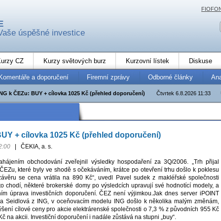
FIOFO
E
Vaše úspěšné investice
urzy CZ
Kurzy světových burz
Kurzovní lístek
Diskuse
Komentáře a doporučení
Firemní zprávy
Odborné články
An
ING k ČEZu: BUY + cílovka 1025 Kč (přehled doporučení)
Čtvrtek 6.8.2026 11:33
UY + cílovka 1025 Kč (přehled doporučení)
2:00
|
ČEKIA, a. s.
hájením obchodování zveřejnil výsledky hospodaření za 3Q/2006. „Trh přijal
 ČEZu, které byly ve shodě s očekáváním, krátce po otevření trhu došlo k poklesu
závěru se cena vrátila na 890 Kč“, uvedl Pavel sudek z makléřské společnosti
 to chodí, některé brokerské domy po výsledcích upravují své hodnotící modely, a
ním úprava investičních doporučení. ČEZ není výjimkou.Jak dnes server iPOINT
ra Seidlová z ING, v oceňovacím modelu ING došlo k několika malým změnám,
výšení cílové ceny pro akcie elektrárenské společnosti o 7,3 % z původních 955 Kč
č na akcii. Investiční doporučení i nadále zůstává na stupni „buy“.