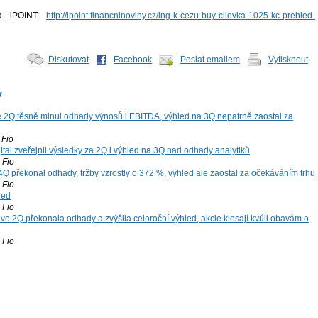
na iPOINT:
http://ipoint.financninoviny.cz/ing-k-cezu-buy-cilovka-1025-kc-prehled-
Diskutovat
Facebook
Poslat emailem
Vytisknout
y
 2Q těsně minul odhady výnosů i EBITDA, výhled na 3Q nepatrně zaostal za
Fio
tal zveřejnil výsledky za 2Q i výhled na 3Q nad odhady analytiků
Fio
4Q překonal odhady, tržby vzrostly o 372 %, výhled ale zaostal za očekáváním trhu
Fio
led
Fio
ve 2Q překonala odhady a zvýšila celoroční výhled, akcie klesají kvůli obavám o
Fio