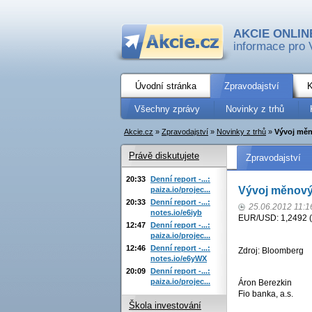
AKCIE ONLIN
informace pro 
Úvodní stránka
Zpravodajství
K
Všechny zprávy
Novinky z trhů
Akcie.cz
»
Zpravodajství
»
Novinky z trhů
»
Vývoj měn
Právě diskutujete
Zpravodajství
20:33
Denní report -...:
Vývoj měnovýc
paiza.io/projec...
20:33
Denní report -...:
25.06.2012 11:1
notes.io/e6iyb
EUR/USD: 1,2492 (
12:47
Denní report -...:
paiza.io/projec...
12:46
Denní report -...:
Zdroj: Bloomberg
notes.io/e6yWX
20:09
Denní report -...:
paiza.io/projec...
Áron Berezkin
Fio banka, a.s.
Škola investování