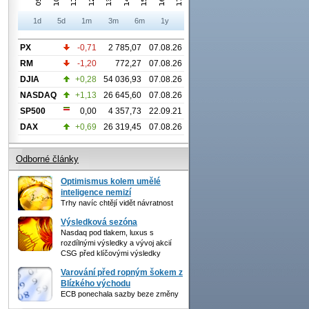
1d
5d
1m
3m
6m
1y
PX
-0,71
2 785,07
07.08.26
RM
-1,20
772,27
07.08.26
DJIA
+0,28
54 036,93
07.08.26
NASDAQ
+1,13
26 645,60
07.08.26
SP500
0,00
4 357,73
22.09.21
DAX
+0,69
26 319,45
07.08.26
Odborné články
Optimismus kolem umělé
inteligence nemizí
Trhy navíc chtějí vidět návratnost
Výsledková sezóna
Nasdaq pod tlakem, luxus s
rozdílnými výsledky a vývoj akcií
CSG před klíčovými výsledky
Varování před ropným šokem z
Blízkého východu
ECB ponechala sazby beze změny