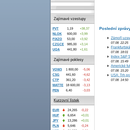
Zajímavé vzestupy
Poslední zpráv
PVT
1,19
+38,37
NLOK
600,00
+3,99
Zámoří uzav
FIXZO
53,00
+3,92
07.08. 22:25
CZGCE
985,00
+3,14
Frankfurtsk
UQA
441,80
+1,61
07.08. 18:01
Index S&P 5
Zajímavé poklesy
07.08. 15:49
Americké fut
VOW3
1 800,00
-5,06
07.08. 15:20
CSG
441,60
-4,62
USA: Trh prá
07.08. 14:50
CTP
361,20
-3,42
MATTE
18 600,00
-3,13
PEN
6,40
-3,03
Kurzovní lístek
EUR
24,265
-0,22
HUF
6,654
+0,01
JPY
13,286
+0,01
PLN
5,646
-0,24