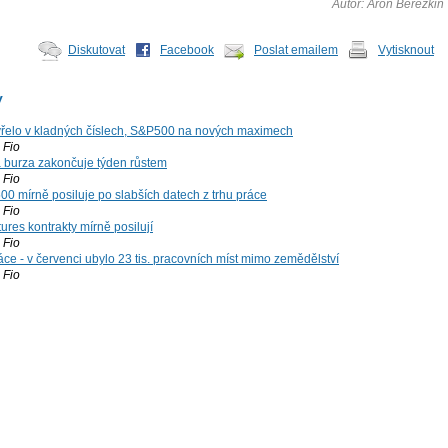
Autor: Áron Berezkin
Diskutovat
Facebook
Poslat emailem
Vytisknout
y
řelo v kladných číslech, S&P500 na nových maximech
Fio
á burza zakončuje týden růstem
Fio
00 mírně posiluje po slabších datech z trhu práce
Fio
ures kontrakty mírně posilují
Fio
ce - v červenci ubylo 23 tis. pracovních míst mimo zemědělství
Fio