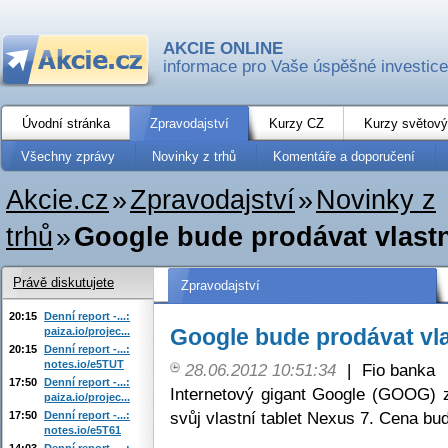
AKCIE ONLINE
informace pro Vaše úspěšné investice
Úvodní stránka
Zpravodajství
Kurzy CZ
Kurzy světový
Všechny zprávy
Novinky z trhů
Komentáře a doporučení
Akcie.cz
»
Zpravodajství
»
Novinky z
trhů
»
Google bude prodávat vlastn
Právě diskutujete
Zpravodajství
20:15
Denní report -...:
Google bude prodávat vla
paiza.io/projec...
20:15
Denní report -...:
notes.io/e5TUT
28.06.2012 10:51:34
|
Fio banka
17:50
Denní report -...:
Internetový gigant Google (GOOG) 
paiza.io/projec...
svůj vlastní tablet Nexus 7. Cena bu
17:50
Denní report -...:
notes.io/e5T61
14:03
Denní report -...: