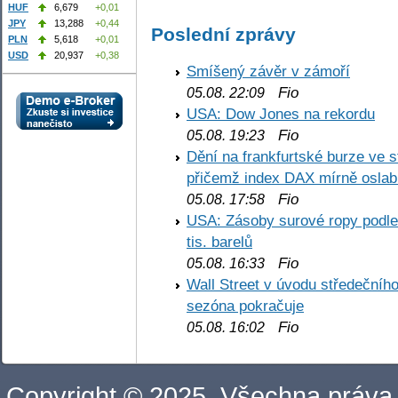
HUF
6,679
+0,01
JPY
13,288
+0,44
Poslední zprávy
PLN
5,618
+0,01
USD
20,937
+0,38
Smíšený závěr v zámoří
Fio
05.08. 22:09
USA: Dow Jones na rekordu
Fio
05.08. 19:23
Dění na frankfurtské burze ve s
přičemž index DAX mírně oslabi
Fio
05.08. 17:58
USA: Zásoby surové ropy podle 
tis. barelů
Fio
05.08. 16:33
Wall Street v úvodu středečníh
sezóna pokračuje
Fio
05.08. 16:02
Copyright © 2025. Všechna práva