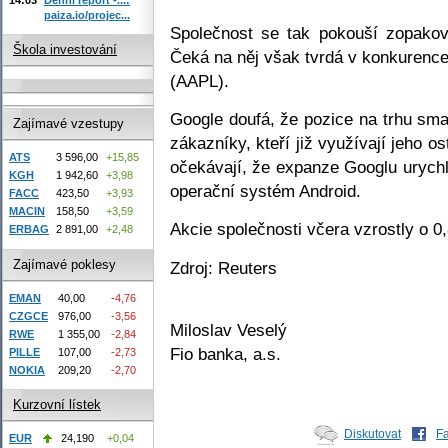
paiza.io/projec...
Společnost se tak pokouší zopakov
Škola investování
Čeká na něj však tvrdá v konkuren
(AAPL).
Google doufá, že pozice na trhu sm
Zajímavé vzestupy
zákazníky, kteří již využívají jeho os
ATS
3 596,00
+15,85
očekávají, že expanze Googlu urychlí
KGH
1 942,60
+3,98
operační systém Android.
FACC
423,50
+3,93
MACIN
158,50
+3,59
Akcie společnosti včera vzrostly o 
ERBAG
2 891,00
+2,48
Zajímavé poklesy
Zdroj: Reuters
EMAN
40,00
-4,76
CZGCE
976,00
-3,56
Miloslav Veselý
RWE
1 355,00
-2,84
Fio banka, a.s.
PILLE
107,00
-2,73
NOKIA
209,20
-2,70
Kurzovní lístek
Diskutovat
F
EUR
24,190
+0,04