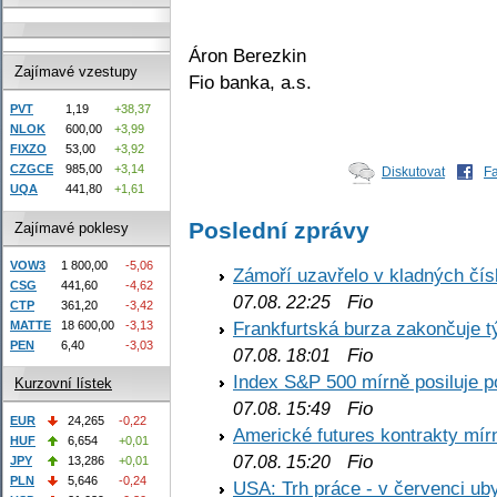
Áron Berezkin
Zajímavé vzestupy
Fio banka, a.s.
PVT
1,19
+38,37
NLOK
600,00
+3,99
FIXZO
53,00
+3,92
CZGCE
985,00
+3,14
Diskutovat
F
UQA
441,80
+1,61
Poslední zprávy
Zajímavé poklesy
VOW3
1 800,00
-5,06
Zámoří uzavřelo v kladných č
CSG
441,60
-4,62
Fio
07.08. 22:25
CTP
361,20
-3,42
Frankfurtská burza zakončuje 
MATTE
18 600,00
-3,13
PEN
6,40
-3,03
Fio
07.08. 18:01
Index S&P 500 mírně posiluje p
Kurzovní lístek
Fio
07.08. 15:49
EUR
24,265
-0,22
Americké futures kontrakty mírn
HUF
6,654
+0,01
Fio
07.08. 15:20
JPY
13,286
+0,01
PLN
5,646
-0,24
USA: Trh práce - v červenci ub