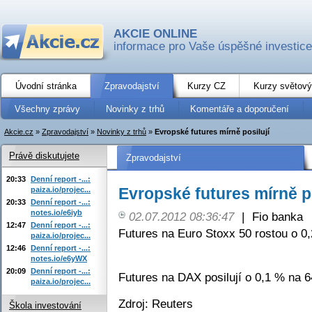
AKCIE ONLINE
informace pro Vaše úspěšné investice
Úvodní stránka
Zpravodajství
Kurzy CZ
Kurzy světový
Všechny zprávy
Novinky z trhů
Komentáře a doporučení
Akcie.cz
»
Zpravodajství
»
Novinky z trhů
»
Evropské futures mírně posilují
Právě diskutujete
Zpravodajství
20:33
Denní report -...:
Evropské futures mírně po
paiza.io/projec...
20:33
Denní report -...:
notes.io/e6iyb
02.07.2012 08:36:47
|
Fio banka
12:47
Denní report -...:
Futures na Euro Stoxx 50 rostou o 0
paiza.io/projec...
12:46
Denní report -...:
notes.io/e6yWX
20:09
Denní report -...:
Futures na DAX posilují o 0,1 % na 6
paiza.io/projec...
Zdroj: Reuters
Škola investování