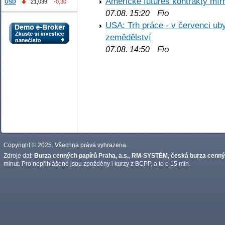
Americké futures kontrakty mírn
USD
21,039
-0,30
Fio
07.08. 15:20
USA: Trh práce - v červenci ub
zemědělství
Fio
07.08. 14:50
Copyright © 2025. Všechna práva vyhrazena.
Zdroje dat:
Burza cenných papírů Praha, a.s.
,
RM-SYSTÉM, česká burza cennýc
minut. Pro nepřihlášené jsou zpožděny i kurzy z BCPP, a to o 15 min.