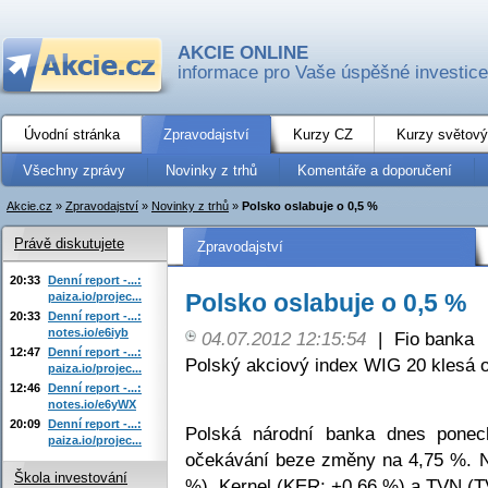
AKCIE ONLINE
informace pro Vaše úspěšné investice
Úvodní stránka
Zpravodajství
Kurzy CZ
Kurzy světový
Všechny zprávy
Novinky z trhů
Komentáře a doporučení
Akcie.cz
»
Zpravodajství
»
Novinky z trhů
»
Polsko oslabuje o 0,5 %
Právě diskutujete
Zpravodajství
20:33
Denní report -...:
Polsko oslabuje o 0,5 %
paiza.io/projec...
20:33
Denní report -...:
notes.io/e6iyb
04.07.2012 12:15:54
|
Fio banka
12:47
Denní report -...:
Polský akciový index WIG 20 klesá o
paiza.io/projec...
12:46
Denní report -...:
notes.io/e6yWX
20:09
Denní report -...:
Polská národní banka dnes ponec
paiza.io/projec...
očekávání beze změny na 4,75 %. N
Škola investování
%), Kernel (KER; +0,66 %) a TVN (T