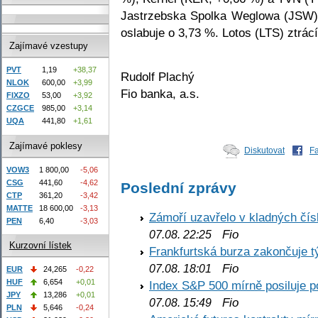
Jastrzebska Spolka Weglowa (JSW) 
oslabuje o 3,73 %. Lotos (LTS) ztrác
Zajímavé vzestupy
PVT
1,19
+38,37
Rudolf Plachý
NLOK
600,00
+3,99
Fio banka, a.s.
FIXZO
53,00
+3,92
CZGCE
985,00
+3,14
UQA
441,80
+1,61
Zajímavé poklesy
Diskutovat
F
VOW3
1 800,00
-5,06
CSG
441,60
-4,62
Poslední zprávy
CTP
361,20
-3,42
MATTE
18 600,00
-3,13
Zámoří uzavřelo v kladných č
PEN
6,40
-3,03
Fio
07.08. 22:25
Kurzovní lístek
Frankfurtská burza zakončuje 
Fio
07.08. 18:01
EUR
24,265
-0,22
HUF
6,654
+0,01
Index S&P 500 mírně posiluje p
JPY
13,286
+0,01
Fio
07.08. 15:49
PLN
5,646
-0,24