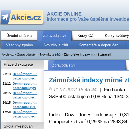
AKCIE ONLINE
informace pro Vaše úspěšné investice
Úvodní stránka
Zpravodajství
Kurzy CZ
Kurzy světový
Všechny zprávy
Novinky z trhů
Komentáře a doporučení
Akcie.cz
»
Zpravodajství
»
Novinky z trhů
»
Zámořské indexy mírně ztrácejí
Právě diskutujete
Zpravodajství
21:13
Denní report -...:
Zámořské indexy mírně zt
paiza.io/projec...
21:12
Denní report -...:
notes.io/e6qyW
11.07.2012 15:45:44
|
Fio banka
20:15
Denní report -...:
S&P500 oslabuje o 0,08 % na 1340,3
paiza.io/projec...
20:15
Denní report -...:
notes.io/e5TUT
17:50
Denní report -...:
Index Dow Jones odepisuje 0,
paiza.io/projec...
Composite ztrácí 0,29 % na 2893,84 
Škola investování