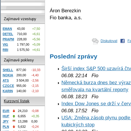
Áron Berezkin
Fio banka, a.s.
Zajímavé vzestupy
EMAN
43,00
+7,50
DETEL
710,00
+6,61
PRAPM
228,00
+5,56
Diskutovat
F
VIG
1 797,00
+5,09
RBI
1 575,50
+4,61
Poslední zprávy
Zajímavé poklesy
Širší index S&P 500 uzavírá čt
SHELL
877,00
-10,33
Fio
06.08. 22:14
NOKIA
200,00
-4,40
ATS
3 504,00
-2,56
Německá burza dnes bez výrazn
CZGCE
955,00
-2,15
směřovala na kvartální reporty
KARIN
140,00
-2,10
Fio
06.08. 18:23
Kurzovní lístek
Index Dow Jones se drží v čer
Fio
06.08. 17:52
EUR
24,210
-0,08
HUF
6,655
+0,35
USA: Změna zásob plynu podle E
JPY
13,288
0,00
kubických stop
PLN
5,632
-0,24