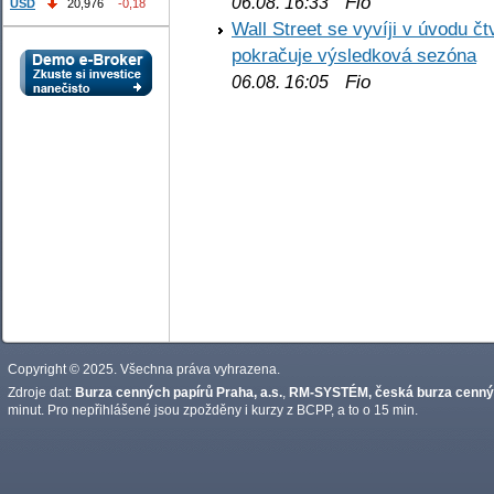
Fio
06.08. 16:33
USD
20,976
-0,18
Wall Street se vyvíji v úvodu 
pokračuje výsledková sezóna
Fio
06.08. 16:05
Copyright © 2025. Všechna práva vyhrazena.
Zdroje dat:
Burza cenných papírů Praha, a.s.
,
RM-SYSTÉM, česká burza cennýc
minut. Pro nepřihlášené jsou zpožděny i kurzy z BCPP, a to o 15 min.