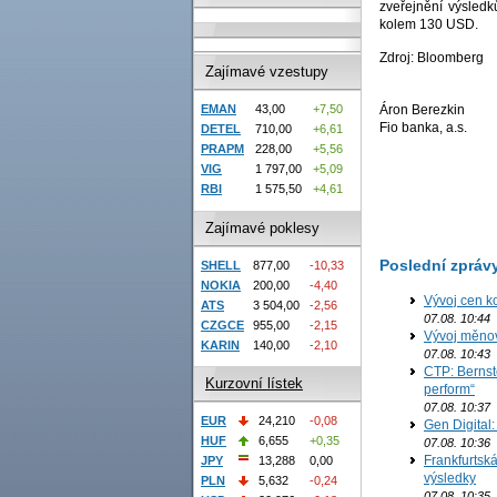
zveřejnění výsledk
kolem 130 USD.
Zdroj: Bloomberg
Zajímavé vzestupy
Áron Berezkin
EMAN
43,00
+7,50
Fio banka, a.s.
DETEL
710,00
+6,61
PRAPM
228,00
+5,56
VIG
1 797,00
+5,09
RBI
1 575,50
+4,61
Zajímavé poklesy
Poslední zpráv
SHELL
877,00
-10,33
NOKIA
200,00
-4,40
Vývoj cen ko
ATS
3 504,00
-2,56
07.08. 10:44
CZGCE
955,00
-2,15
Vývoj měno
KARIN
140,00
-2,10
07.08. 10:43
CTP: Bernst
Kurzovní lístek
perform“
07.08. 10:37
EUR
24,210
-0,08
Gen Digital
HUF
6,655
+0,35
07.08. 10:36
Frankfurtská
JPY
13,288
0,00
výsledky
PLN
5,632
-0,24
07.08. 10:35