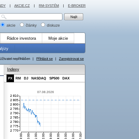
NDY
|
AKCIE.CZ
|
RM-SYSTÉM
|
E-BROKER
akcie
články
diskuze
Rádce investora
Moje akcie
alýzy
Uživatel nepřihlášen
|
Přihlásit se
|
Zaregistrovat se
Indexy
PX
RM
DJ
NASDAQ
SP500
DAX
07.08.2026