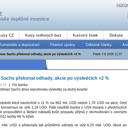
FIOFO
E
Vaše úspěšné investice
urzy CZ
Kurzy světových burz
Kurzovní lístek
Diskuse
Komentáře a doporučení
Firemní zprávy
Odborné články
An
man Sachs překonal odhady, akcie po výsledcích +2 %
Pátek 7.8.2026 11:37
Sachs překonal odhady, akcie po výsledcích +2 %
2:19
|
Fio banka
oldman Sachs dnes reportovala výsledky za druhý kvartál.
 období klesl meziročně o 11 % na 962 mil. USD neboli 1,78 USD na akcii, čímž
ý konsensus ve výši 1,18 USD. Pátá největší banka v USA musela v předchozích
t k propouštění a škrtání nákladů kvůli propadu příjmů z obchodování s cennými
2011 tvořily 60 % tržeb.
3 mld. USD a překonaly tak průměrné odhady ve výši 6,25 mld. USD. Akcie po