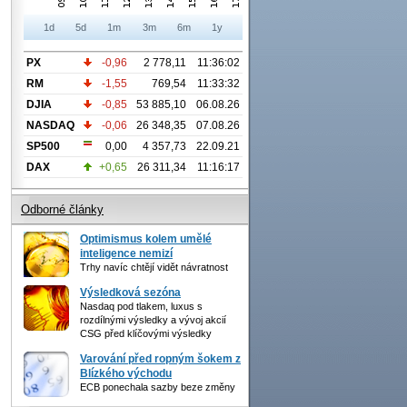
1d
5d
1m
3m
6m
1y
PX
-0,96
2 778,11
11:36:02
RM
-1,55
769,54
11:33:32
DJIA
-0,85
53 885,10
06.08.26
NASDAQ
-0,06
26 348,35
07.08.26
SP500
0,00
4 357,73
22.09.21
DAX
+0,65
26 311,34
11:16:17
Odborné články
Optimismus kolem umělé
inteligence nemizí
Trhy navíc chtějí vidět návratnost
Výsledková sezóna
Nasdaq pod tlakem, luxus s
rozdílnými výsledky a vývoj akcií
CSG před klíčovými výsledky
Varování před ropným šokem z
Blízkého východu
ECB ponechala sazby beze změny