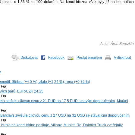
ů rostou o 1,86 % ke 100 dolarům. Na konci března však byly již na hodnotách
Autor: Áron Berezkin
Diskutovat
Facebook
Poslat emailem
Vytisknout
y
modit: Stříbro (+4,5 %), zlato (+1,24 %), ropa (+0,76 %)
Fio
vých párů: EUR/CZK 24,25
Fio
ein snižuje cílovou cenu z 21 EUR na 17,5 EUR s novým doporučením „Market
Fio
: Barclays zvyšuje cílovou cenu z 27 USD na 32 USD se stávajícím doporučením
Fio
 burza na konci týdne posiluje, Allianz, Munich Re, Daimler Truck zveřejnily
Fio