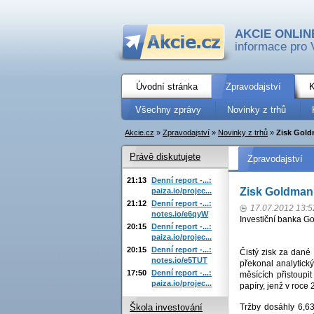
AKCIE ONLIN
informace pro 
Úvodní stránka
Zpravodajství
K
Všechny zprávy
Novinky z trhů
Akcie.cz
»
Zpravodajství
»
Novinky z trhů
»
Zisk Gold
Právě diskutujete
Zpravodajství
21:13
Denní report -...:
Zisk Goldman 
paiza.io/projec...
21:12
Denní report -...:
17.07.2012 13:5
notes.io/e6qyW
Investiční banka G
20:15
Denní report -...:
paiza.io/projec...
20:15
Denní report -...:
Čistý zisk za dané
notes.io/e5TUT
překonal analytick
17:50
Denní report -...:
měsících přistoupi
paiza.io/projec...
papíry, jenž v roce 
Tržby dosáhly 6,6
Škola investování