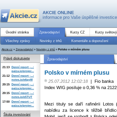
AKCIE ONLINE
informace pro Vaše úspěšné investice
Úvodní stránka
Zpravodajství
Kurzy CZ
Kurzy světový
Všechny zprávy
Novinky z trhů
Komentáře a doporučení
Akcie.cz
»
Zpravodajství
»
Novinky z trhů
»
Polsko v mírném plusu
Právě diskutujete
Zpravodajství
21:13
Denní report -...:
Polsko v mírném plusu
paiza.io/projec...
21:12
Denní report -...:
notes.io/e6qyW
25.07.2012 12:02:18
|
Fio banka
20:15
Denní report -...:
Index WIG posiluje o 0,36 % na 2122
paiza.io/projec...
20:15
Denní report -...:
notes.io/e5TUT
17:50
Denní report -...:
Mezi tituly se daří rafinérii Loto
paiza.io/projec...
nabídku za licence k těžbě břidl
Škola investování
Mobil, jenž se rozhodl z Polska ode