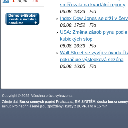
USD
20,976
-0,18
směřovala na kvartální reporty
Fio
06.08. 18:23
Index Dow Jones se drží v čer
Fio
06.08. 17:52
USA: Změna zásob plynu podle E
kubických stop
Fio
06.08. 16:33
Wall Street se vyvíji v úvodu 
pokračuje výsledková sezóna
Fio
06.08. 16:05
Copyright © 2025. Všechna práva vyhrazena.
Zdroje dat:
Burza cenných papírů Praha, a.s.
,
RM-SYSTÉM, česká burza cennýc
minut. Pro nepřihlášené jsou zpožděny i kurzy z BCPP, a to o 15 min.