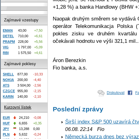
+1,28 %) a banka Handlowy (BHW +
Naopak druhým směrem se vydává G
Zajímavé vzestupy
operátor Telekomunikacja Polska 
EMAN
43,00
+7,50
pokles zisku ve druhém kvartálu 
DETEL
710,00
+6,61
očekávali hodnotu ve výši 321,1 mil..
PRAPM
228,00
+5,56
VIG
1 797,00
+5,09
RBI
1 575,50
+4,61
Áron Berezkin
Zajímavé poklesy
Fio banka, a.s.
SHELL
877,00
-10,33
NOKIA
200,00
-4,40
ATS
3 504,00
-2,56
CZGCE
955,00
-2,15
Diskutovat
F
KARIN
140,00
-2,10
Kurzovní lístek
Poslední zprávy
EUR
24,210
-0,08
Širší index S&P 500 uzavírá čt
HUF
6,655
+0,35
Fio
06.08. 22:14
JPY
13,288
0,00
PLN
5,632
-0,24
Německá burza dnes bez výrazn