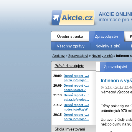
AKCIE ONLIN
informace pro 
Úvodní stránka
Zpravodajství
K
Všechny zprávy
Novinky z trhů
Akcie.cz
»
Zpravodajství
»
Novinky z trhů
»
Infineon s
Právě diskutujete
Zpravodajství
20:09
Denní report -...:
Infineon s vy
paiza.io/projec...
20:09
Denní report -...:
31.07.2012 11:4
notes.io/e6rL7
Německý výrobce el
21:13
Denní report -...:
paiza.io/projec...
21:12
Denní report -...:
Tržby poklesly na 
notes.io/e6qyW
průměrných 970 mi
20:15
Denní report -...:
paiza.io/projec...
Upravený čistý zis
než polovinu na 90 
Škola investování