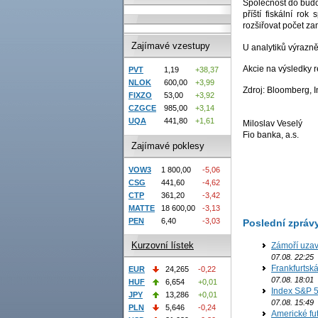
Společnost do budo
příští fiskální ro
rozšiřovat počet z
Zajímavé vzestupy
U analytiků výrazn
Akcie na výsledky 
PVT
1,19
+38,37
NLOK
600,00
+3,99
Zdroj: Bloomberg, I
FIXZO
53,00
+3,92
CZGCE
985,00
+3,14
UQA
441,80
+1,61
Miloslav Veselý
Fio banka, a.s.
Zajímavé poklesy
VOW3
1 800,00
-5,06
CSG
441,60
-4,62
CTP
361,20
-3,42
MATTE
18 600,00
-3,13
PEN
6,40
-3,03
Poslední zpráv
Kurzovní lístek
Zámoří uzav
07.08. 22:25
Frankfurtsk
EUR
24,265
-0,22
07.08. 18:01
HUF
6,654
+0,01
Index S&P 5
JPY
13,286
+0,01
07.08. 15:49
PLN
5,646
-0,24
Americké fut