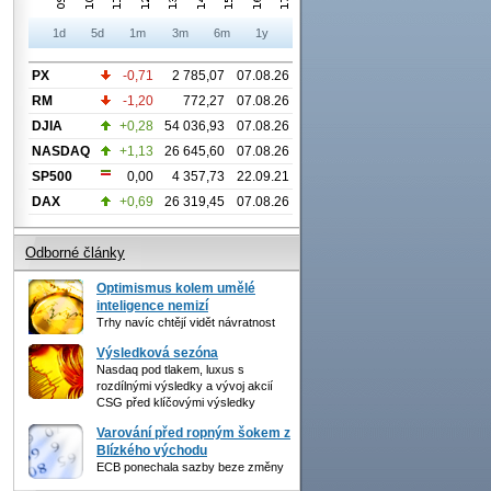
1d
5d
1m
3m
6m
1y
PX
-0,71
2 785,07
07.08.26
RM
-1,20
772,27
07.08.26
DJIA
+0,28
54 036,93
07.08.26
NASDAQ
+1,13
26 645,60
07.08.26
SP500
0,00
4 357,73
22.09.21
DAX
+0,69
26 319,45
07.08.26
Odborné články
Optimismus kolem umělé
inteligence nemizí
Trhy navíc chtějí vidět návratnost
Výsledková sezóna
Nasdaq pod tlakem, luxus s
rozdílnými výsledky a vývoj akcií
CSG před klíčovými výsledky
Varování před ropným šokem z
Blízkého východu
ECB ponechala sazby beze změny