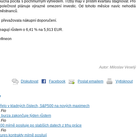
ucna počítá s pochmurným výhledem. Tržby mají v příštím kvartálu stagnovat. Pro
k společnost plánuje výrazné omezení investic. Od tohoto měsíce navíc nehodlá
aměstnanců.
ě převažovala nákupní doporučení.
reagují růstem o 6,41 % na 5,913 EUR.
nfineon
Autor: Miloslav Veselý
Diskutovat
Facebook
Poslat emailem
Vytisknout
y
řelo v kladných číslech, S&P500 na nových maximech
Fio
á burza zakončuje týden růstem
Fio
00 mírně posiluje po slabších datech z trhu práce
Fio
ures kontrakty mírně posilují