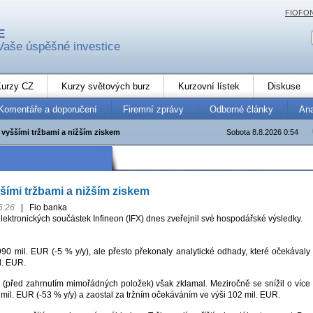
FIOFO
E
Vaše úspěšné investice
urzy CZ
Kurzy světových burz
Kurzovní lístek
Diskuse
Komentáře a doporučení
Firemní zprávy
Odborné články
An
 vyššími tržbami a nižším ziskem
Sobota 8.8.2026 0:54
ššími tržbami a nižším ziskem
6:26
|
Fio banka
ektronických součástek Infineon (IFX) dnes zveřejnil své hospodářské výsledky.
990 mil. EUR (-5 % y/y), ale přesto překonaly analytické odhady, které očekávaly
l. EUR.
k (před zahrnutím mimořádných položek) však zklamal. Meziročně se snížil o více
mil. EUR (-53 % y/y) a zaostal za tržním očekáváním ve výši 102 mil. EUR.