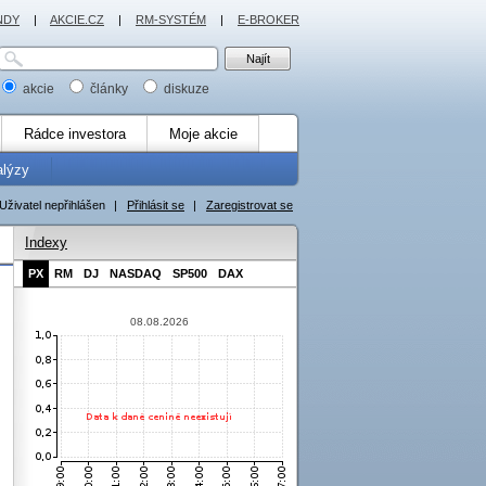
NDY
|
AKCIE.CZ
|
RM-SYSTÉM
|
E-BROKER
akcie
články
diskuze
Rádce investora
Moje akcie
alýzy
Uživatel nepřihlášen
|
Přihlásit se
|
Zaregistrovat se
Indexy
PX
RM
DJ
NASDAQ
SP500
DAX
08.08.2026