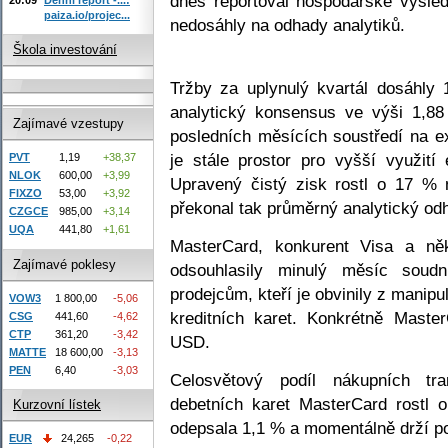
dnes reportoval hospodářské výsled
paiza.io/projec...
nedosáhly na odhady analytiků.
Škola investování
Tržby za uplynulý kvartál dosáhly
analytický konsensus ve výši 1,
Zajímavé vzestupy
posledních měsících soustředí na ex
je stále prostor pro vyšší využití
PVT
1,19
+38,37
NLOK
600,00
+3,99
Upravený čistý zisk rostl o 17 % 
FIXZO
53,00
+3,92
překonal tak průměrný analytický od
CZGCE
985,00
+3,14
UQA
441,80
+1,61
MasterCard, konkurent Visa a ně
Zajímavé poklesy
odsouhlasily minulý měsíc soud
prodejcům, kteří je obvinily z manip
VOW3
1 800,00
-5,06
kreditních karet. Konkrétně Maste
CSG
441,60
-4,62
CTP
361,20
-3,42
USD.
MATTE
18 600,00
-3,13
PEN
6,40
-3,03
Celosvětový podíl nákupních tra
debetních karet MasterCard rostl
Kurzovní lístek
odepsala 1,1 % a momentálně drží po
EUR
24,265
-0,22