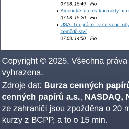
Fio
07.08. 15:49
Americké futures kontrakty mírn
Fio
07.08. 15:20
USA: Trh práce - v červenci ub
zemědělství
Fio
07.08. 14:50
Copyright © 2025. Všechna práva
vyhrazena.
Zdroje dat:
Burza cenných papírů
cenných papírů a.s.
,
NASDAQ, N
ze zahraničí jsou zpožděna o 20 m
kurzy z BCPP, a to o 15 min.