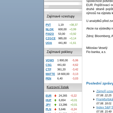
Společnost potvrdil
EUR. Pojišťovací od
druhé straně pojiš
výnosů na výplatu k
Zajímavé vzestupy
U analytiků před z
PVT
1,19
+38,37
Akcie na výsledky 
NLOK
600,00
+3,99
FIXZO
53,00
+3,92
Zdroj: Bloomberg, A
CZGCE
985,00
+3,14
UQA
441,80
+1,61
Miloslav Veselý
Zajímavé poklesy
Fio banka, a.s.
VOW3
1 800,00
-5,06
CSG
441,60
-4,62
CTP
361,20
-3,42
MATTE
18 600,00
-3,13
PEN
6,40
-3,03
Poslední zpráv
Kurzovní lístek
Zámoří uzav
07.08. 22:25
EUR
24,265
-0,22
Frankfurtsk
HUF
6,654
+0,01
07.08. 18:01
JPY
13,286
+0,01
Index S&P 5
PLN
5,646
-0,24
07.08. 15:49