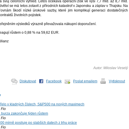
a svůj celoroční výhled. Letos očekává operační zisk ve výši 7,7 mld. až 8,7 mld.
větví se má letos zotavit z přírodních katastrof v Japonsku a záplav v Thajsku. Na
ťovnám škodí nízké úrokové sazby, které jim komplikují generaci dostatečných
ontraktů životních pojistek.
veřejněním výsledků výrazně převažovala nákupní doporučení.
reagují růstem o 0,88 % na 59,62 EUR.
llianz
Autor: Miloslav Veselý
Diskutovat
Facebook
Poslat emailem
Vytisknout
y
řelo v kladných číslech, S&P500 na nových maximech
Fio
á burza zakončuje týden růstem
Fio
00 mírně posiluje po slabších datech z trhu práce
Fio