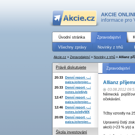
AKCIE ONLIN
informace pro 
Úvodní stránka
Zpravodajství
K
Všechny zprávy
Novinky z trhů
Akcie.cz
»
Zpravodajství
»
Novinky z trhů
»
Allianz př
Právě diskutujete
Zpravodajství
20:33
Denní report -...:
Allianz příjem
paiza.io/projec...
20:33
Denní report -...:
03.08.2012 09:5
notes.io/e6iyb
Německá pojišťovn
12:47
Denní report -...:
očekávání.
paiza.io/projec...
12:46
Denní report -...:
notes.io/e6yWX
Tržby vzrostly na 2
20:09
Denní report -...:
paiza.io/projec...
Upravený čistý zis
akcii) (+23 % y/y) 
Škola investování