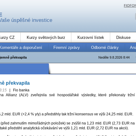
FIOFO
E
Vaše úspěšné investice
urzy CZ
Kurzy světových burz
Kurzovní lístek
Diskuse
Komentáře a doporučení
Firemní zprávy
Odborné články
An
íjemně překvapila
Neděle 9.8.2026 8:44
ně překvapila
3:15
|
Fio banka
a Allianz (ALV) zveřejnila své hospodářské výsledky, které překonaly tržní
5,2 mld. EUR (+2,4 % y/y) a předstihly tak tržní konsensus ve výši 24,25 mld. EUR.
k (před zahrnutím mimořádných položek) se zvýšil na 1,23 mld. EUR (2,73 EUR na
a také předstihl analytická očekávání ve výši 1,21 mld. EUR (2,72 EUR na akcii).