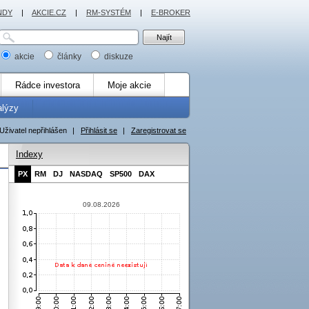
NDY
|
AKCIE.CZ
|
RM-SYSTÉM
|
E-BROKER
akcie
články
diskuze
Rádce investora
Moje akcie
alýzy
Uživatel nepřihlášen
|
Přihlásit se
|
Zaregistrovat se
Indexy
PX
RM
DJ
NASDAQ
SP500
DAX
09.08.2026