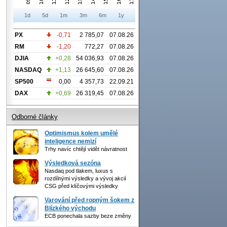
1d
5d
1m
3m
6m
1y
PX
-0,71
2 785,07
07.08.26
RM
-1,20
772,27
07.08.26
DJIA
+0,28
54 036,93
07.08.26
NASDAQ
+1,13
26 645,60
07.08.26
SP500
0,00
4 357,73
22.09.21
DAX
+0,69
26 319,45
07.08.26
Odborné články
Optimismus kolem umělé
inteligence nemizí
Trhy navíc chtějí vidět návratnost
Výsledková sezóna
Nasdaq pod tlakem, luxus s
rozdílnými výsledky a vývoj akcií
CSG před klíčovými výsledky
Varování před ropným šokem z
Blízkého východu
ECB ponechala sazby beze změny