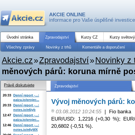
AKCIE ONLINE
informace pro Vaše úspěšné investice
Úvodní stránka
Zpravodajství
Kurzy CZ
Kurzy světový
Všechny zprávy
Novinky z trhů
Komentáře a doporučení
Akcie.cz
»
Zpravodajství
»
Novinky z 
měnových párů: koruna mírně pos
Právě diskutujete
Zpravodajství
20:33
Denní report -...:
Vývoj měnových párů: ko
paiza.io/projec...
20:33
Denní report -...:
notes.io/e6iyb
03.08.2012 10:24:55
|
Fio banka
12:47
Denní report -...:
EUR/USD: 1,2216 (+0,30 %); EUR/
paiza.io/projec...
20,6802 (-0,51 %).
12:46
Denní report -...:
notes.io/e6yWX
20:09
Denní report -...: