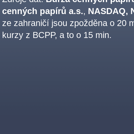
cenných papírů a.s.
,
NASDAQ, N
ze zahraničí jsou zpožděna o 20 m
kurzy z BCPP, a to o 15 min.