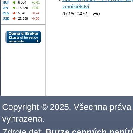
HUF
6,654
+0,01
zemědělství
JPY
13,286
+0,01
Fio
PLN
5,646
-0,24
07.08. 14:50
USD
21,039
-0,30
Copyright © 2025. Všechna práva
vyhrazena.
Zdroje dat:
Burza cenných papírů