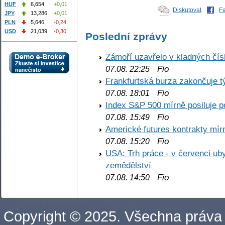
HUF
6,654
+0,01
Diskutovat
F
JPY
13,286
+0,01
PLN
5,646
-0,24
USD
21,039
-0,30
Poslední zprávy
Zámoří uzavřelo v kladných č
Fio
07.08. 22:25
Frankfurtská burza zakončuje 
Fio
07.08. 18:01
Index S&P 500 mírně posiluje p
Fio
07.08. 15:49
Americké futures kontrakty mírn
Fio
07.08. 15:20
USA: Trh práce - v červenci ub
zemědělství
Fio
07.08. 14:50
Copyright © 2025. Všechna práva