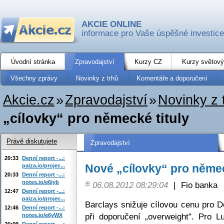
AKCIE ONLINE
informace pro Vaše úspěšné investice
Úvodní stránka
Zpravodajství
Kurzy CZ
Kurzy světový
Všechny zprávy
Novinky z trhů
Komentáře a doporučení
Akcie.cz
»
Zpravodajství
»
Novinky z 
„cílovky“ pro německé tituly
Právě diskutujete
Zpravodajství
20:33
Denní report -...:
Nové „cílovky“ pro němec
paiza.io/projec...
20:33
Denní report -...:
notes.io/e6iyb
06.08.2012 08:29:04
|
Fio banka
12:47
Denní report -...:
paiza.io/projec...
Barclays snižuje cílovou cenu pro
12:46
Denní report -...:
při doporučení „overweight". Pro 
notes.io/e6yWX
20:09
Denní report -...: