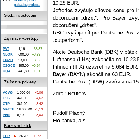
10,25 EUR.
paiza.io/projec...
Jefferies zvyšuje cílovou cenu pro 
Škola investování
doporučení „držet". Pro Bayer zv
doporučení „držet".
RBC zvyšuje cíl pro Deutsche Post 
Zajímavé vzestupy
„outperform".
PVT
1,19
+38,37
Akcie Deutsche Bank (DBK) v pátek 
NLOK
600,00
+3,99
Lufthansa (LHA) zakončila na 10,23
FIXZO
53,00
+3,92
Infineon (IFX) uzavřel na 5,684 EUR.
CZGCE
985,00
+3,14
UQA
441,80
+1,61
Bayer (BAYN) skončil na 63 EUR.
Deutsche Post (DPW) zavírala na 1
Zajímavé poklesy
Zdroj: Reuters
VOW3
1 800,00
-5,06
CSG
441,60
-4,62
CTP
361,20
-3,42
MATTE
18 600,00
-3,13
Rudolf Plachý
PEN
6,40
-3,03
Fio banka, a.s.
Kurzovní lístek
EUR
24,265
-0,22