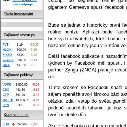
vstoupit do segmentu online gam
paiza.io/projec...
gigantem Gamesys spustí facebook a
Škola investování
Bude se jednat o historicky první f
reálné peníze. Aplikaci bude Fac
Zajímavé vzestupy
britských uživatelích, kteří budou m
hazardní online hry jsou v Británii v
PVT
1,19
+38,37
NLOK
600,00
+3,99
FIXZO
53,00
+3,92
Další facebook aplikace s hazardními
CZGCE
985,00
+3,14
týdnech by Facebook měl spustit i 
UQA
441,80
+1,61
partner Zynga (ZNGA) plánuje uvést 
Zajímavé poklesy
rok.
VOW3
1 800,00
-5,06
Tímto krokem se Facebook snaží d
CSG
441,60
-4,62
zájem zpeněžit svoji širokou bázi a
CTP
361,20
-3,42
MATTE
18 600,00
-3,13
otázka, zdali vstup do světa gambl
PEN
6,40
-3,03
podobě soudních tahanic, jelikož 
tvoří nezletilé děti.
Kurzovní lístek
EUR
24,265
-0,22
Akcie Facebooku rostou v premarket