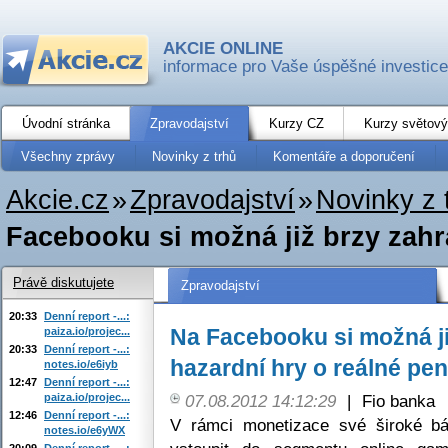
AKCIE ONLINE
informace pro Vaše úspěšné investice
Úvodní stránka
Zpravodajství
Kurzy CZ
Kurzy světový
Všechny zprávy
Novinky z trhů
Komentáře a doporučení
Akcie.cz
»
Zpravodajství
»
Novinky z 
Facebooku si možná již brzy zahra
Právě diskutujete
Zpravodajství
20:33
Denní report -...:
Na Facebooku si možná ji
paiza.io/projec...
20:33
Denní report -...:
hazardní hry o reálné pen
notes.io/e6iyb
12:47
Denní report -...:
paiza.io/projec...
07.08.2012 14:12:29
|
Fio banka
12:46
Denní report -...:
V rámci monetizace své široké bá
notes.io/e6yWX
20:09
Denní report -...: