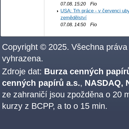
Fio
07.08. 15:20
USA: Trh práce - v červenci ub
zemědělství
Fio
07.08. 14:50
Copyright © 2025. Všechna práva
vyhrazena.
Zdroje dat:
Burza cenných papírů
cenných papírů a.s.
,
NASDAQ, N
ze zahraničí jsou zpožděna o 20 m
kurzy z BCPP, a to o 15 min.