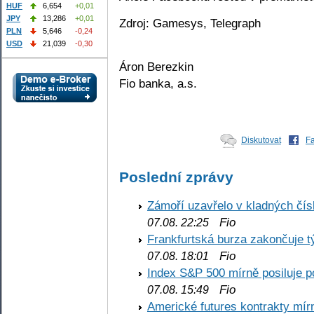
HUF
6,654
+0,01
JPY
13,286
+0,01
Zdroj: Gamesys, Telegraph
PLN
5,646
-0,24
USD
21,039
-0,30
Áron Berezkin
Fio banka, a.s.
Diskutovat
F
Poslední zprávy
Zámoří uzavřelo v kladných č
Fio
07.08. 22:25
Frankfurtská burza zakončuje 
Fio
07.08. 18:01
Index S&P 500 mírně posiluje p
Fio
07.08. 15:49
Americké futures kontrakty mírn