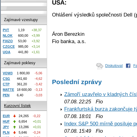
USA:
Ohlášení výsledků společnosti Dell (
Zajímavé vzestupy
PVT
1,19
+38,37
Áron Berezkin
NLOK
600,00
+3,99
Fio banka, a.s.
FIXZO
53,00
+3,92
CZGCE
985,00
+3,14
UQA
441,80
+1,61
Zajímavé poklesy
Diskutovat
F
VOW3
1 800,00
-5,06
CSG
441,60
-4,62
Poslední zprávy
CTP
361,20
-3,42
MATTE
18 600,00
-3,13
Zámoří uzavřelo v kladných č
PEN
6,40
-3,03
Fio
07.08. 22:25
Kurzovní lístek
Frankfurtská burza zakončuje 
Fio
07.08. 18:01
EUR
24,265
-0,22
HUF
6,654
+0,01
Index S&P 500 mírně posiluje p
JPY
13,286
+0,01
Fio
07.08. 15:49
PLN
5,646
-0,24