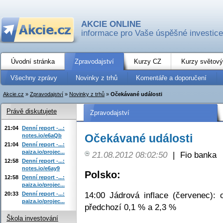
AKCIE ONLINE
informace pro Vaše úspěšné investice
Úvodní stránka
Zpravodajství
Kurzy CZ
Kurzy světový
Všechny zprávy
Novinky z trhů
Komentáře a doporučení
Akcie.cz
»
Zpravodajství
»
Novinky z trhů
»
Očekávané události
Právě diskutujete
Zpravodajství
21:04
Denní report -...:
Očekávané události
notes.io/e6aQb
21:04
Denní report -...:
paiza.io/projec...
21.08.2012 08:02:50
|
Fio banka
12:58
Denní report -...:
notes.io/e6ay9
Polsko:
12:58
Denní report -...:
paiza.io/projec...
14:00 Jádrová inflace (červenec):
20:33
Denní report -...:
paiza.io/projec...
předchozí 0,1 % a 2,3 %
Škola investování