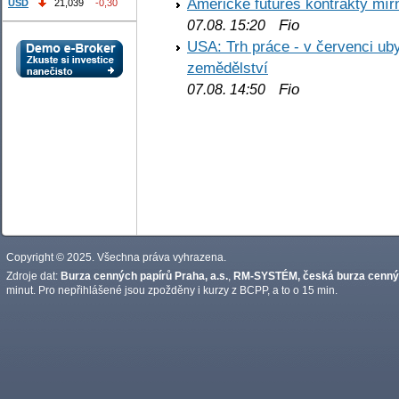
Americké futures kontrakty mírn
USD
21,039
-0,30
Fio
07.08. 15:20
USA: Trh práce - v červenci ub
zemědělství
Fio
07.08. 14:50
Copyright © 2025. Všechna práva vyhrazena.
Zdroje dat:
Burza cenných papírů Praha, a.s.
,
RM-SYSTÉM, česká burza cennýc
minut. Pro nepřihlášené jsou zpožděny i kurzy z BCPP, a to o 15 min.