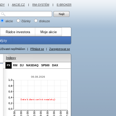
NDY
|
AKCIE.CZ
|
RM-SYSTÉM
|
E-BROKER
akcie
články
diskuze
Rádce investora
Moje akcie
alýzy
Uživatel nepřihlášen
|
Přihlásit se
|
Zaregistrovat se
Indexy
PX
RM
DJ
NASDAQ
SP500
DAX
06.08.2026