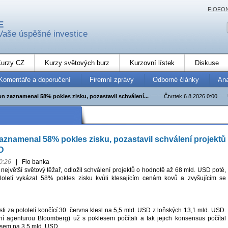
FIOFO
E
Vaše úspěšné investice
urzy CZ
Kurzy světových burz
Kurzovní lístek
Diskuse
Komentáře a doporučení
Firemní zprávy
Odborné články
An
on zaznamenal 58% pokles zisku, pozastavil schválení...
Čtvrtek 6.8.2026 0:00
zaznamenal 58% pokles zisku, pozastavil schválení projektů
D
0:26
|
Fio banka
 největší světový těžař, odložil schválení projektů o hodnotě až 68 mld. USD poté,
loletí vykázal 58% pokles zisku kvůli klesajícím cenám kovů a zvyšujícím se
sti za pololetí končící 30. června klesl na 5,5 mld. USD z loňských 13,1 mld. USD.
ení agenturou Bloomberg) už s poklesem počítali a tak jejich konsensus počítal
sem na 3,5 mld. USD.