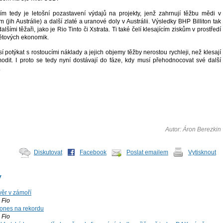
m tedy je letošní pozastavení výdajů na projekty, jenž zahrnují těžbu mědi v
 (jih Austrálie) a další zlaté a uranové doly v Austrálii. Výsledky BHP Billiton tak
alšími těžaři, jako je Rio Tinto či Xstrata. Ti také čelí klesajícím ziskům v prostředí
větových ekonomik.
í potýkat s rostoucími náklady a jejich objemy těžby nerostou rychleji, než klesají
odit. I proto se tedy nyní dostávají do fáze, kdy musí přehodnocovat své další
.
Autor: Áron Berezkin
Diskutovat
Facebook
Poslat emailem
Vytisknout
y
ěr v zámoří
Fio
ones na rekordu
Fio