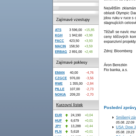
Největším zklamání
oblasti Olympic Dam
jdou ruku v ruce s d
Zajímavé vzestupy
stagnujících celos
ATS
3 596,00
+15,85
Těžaři se navíc mus
KGH
1 942,60
+3,98
ceny klíčových kom
FACC
423,50
+3,93
expanzivní projekty
MACIN
158,50
+3,59
Zdroj: Bloomberg
ERBAG
2 891,00
+2,48
Zajímavé poklesy
Áron Berezkin
Fio banka, a.s.
EMAN
40,00
-4,76
CZGCE
976,00
-3,56
RWE
1 355,00
-2,84
PILLE
107,00
-2,73
NOKIA
209,20
-2,70
Kurzovní lístek
Poslední zpráv
EUR
24,190
+0,04
Smíšený záv
HUF
6,679
+0,01
05.08. 22:09
JPY
13,288
+0,44
USA: Dow J
PLN
5,618
+0,01
05.08. 19:23