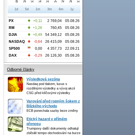
1d
5d
1m
3m
6m
1y
PX
+0,11
2 769,04
05.08.26
RM
+1,26
760,45
05.08.26
DJIA
+0,49
54 349,12
05.08.26
NASDAQ
-0,64
26 415,09
05.08.26
SP500
0,00
4 357,73
22.09.21
DAX
-0,29
26 126,30
05.08.26
Odborné články
Výsledková sezóna
Nasdaq pod tlakem, luxus s
rozdílnými výsledky a vývoj akcií
CSG před klíčovými výsledky
Varování před ropným šokem z
Blízkého východu
ECB ponechala sazby beze změny
Etický hazard v přímém
přenosu
Trumpovy další dokumenty odhalují
zběsilé tempo obchodování na burze