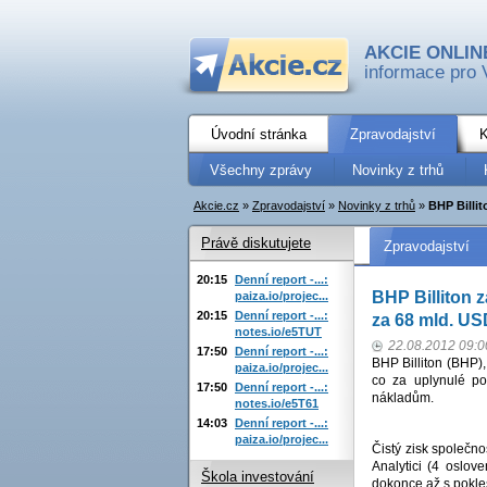
AKCIE ONLIN
informace pro 
Úvodní stránka
Zpravodajství
K
Všechny zprávy
Novinky z trhů
Akcie.cz
»
Zpravodajství
»
Novinky z trhů
»
BHP Billit
Právě diskutujete
Zpravodajství
20:15
Denní report -...:
BHP Billiton 
paiza.io/projec...
20:15
Denní report -...:
za 68 mld. US
notes.io/e5TUT
22.08.2012 09:0
17:50
Denní report -...:
BHP Billiton (BHP),
paiza.io/projec...
co za uplynulé po
17:50
Denní report -...:
nákladům.
notes.io/e5T61
14:03
Denní report -...:
paiza.io/projec...
Čistý zisk společno
Analytici (4 oslov
Škola investování
dokonce až s pokle