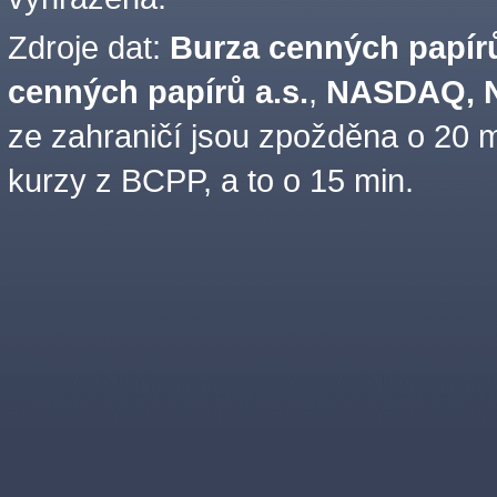
Zdroje dat:
Burza cenných papírů
cenných papírů a.s.
,
NASDAQ, N
ze zahraničí jsou zpožděna o 20 m
kurzy z BCPP, a to o 15 min.