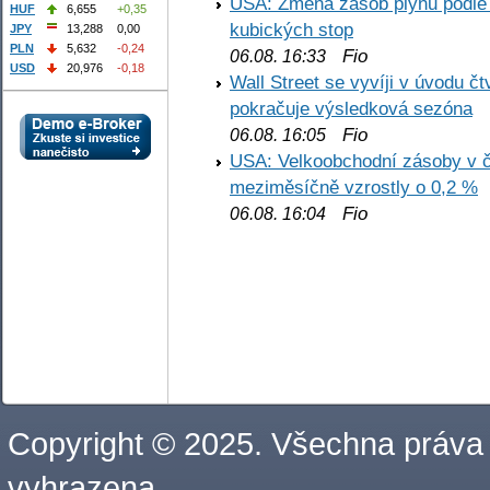
USA: Změna zásob plynu podle E
HUF
6,655
+0,35
kubických stop
JPY
13,288
0,00
PLN
5,632
-0,24
Fio
06.08. 16:33
USD
20,976
-0,18
Wall Street se vyvíji v úvodu 
pokračuje výsledková sezóna
Fio
06.08. 16:05
USA: Velkoobchodní zásoby v č
meziměsíčně vzrostly o 0,2 %
Fio
06.08. 16:04
Copyright © 2025. Všechna práva
vyhrazena.