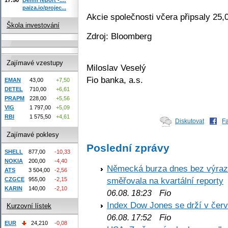
paiza.io/projec...
Akcie společnosti včera připsaly 25
Škola investování
Zdroj: Bloomberg
Zajímavé vzestupy
Miloslav Veselý
Fio banka, a.s.
EMAN
43,00
+7,50
DETEL
710,00
+6,61
PRAPM
228,00
+5,56
VIG
1 797,00
+5,09
RBI
1 575,50
+4,61
Diskutovat
F
Zajímavé poklesy
Poslední zprávy
SHELL
877,00
-10,33
NOKIA
200,00
-4,40
Německá burza dnes bez výrazn
ATS
3 504,00
-2,56
směřovala na kvartální reporty
CZGCE
955,00
-2,15
KARIN
140,00
-2,10
Fio
06.08. 18:23
Index Dow Jones se drží v čer
Kurzovní lístek
Fio
06.08. 17:52
EUR
24,210
-0,08