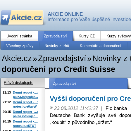
AKCIE ONLINE
informace pro Vaše úspěšné investice
Úvodní stránka
Zpravodajství
Kurzy CZ
Kurzy světový
Všechny zprávy
Novinky z trhů
Komentáře a doporučení
Akcie.cz
»
Zpravodajství
»
Novinky z 
doporučení pro Credit Suisse
Právě diskutujete
Zpravodajství
21:13
Denní report -...:
Vyšší doporučení pro Cre
paiza.io/projec...
21:12
Denní report -...:
notes.io/e6qyW
23.08.2012 11:42:27
|
Fio banka
20:15
Denní report -...:
Deutsche Bank zvyšuje své dopor
paiza.io/projec...
„koupit“ z původního „držet.“
20:15
Denní report -...:
notes.io/e5TUT
17:50
Denní report -...: