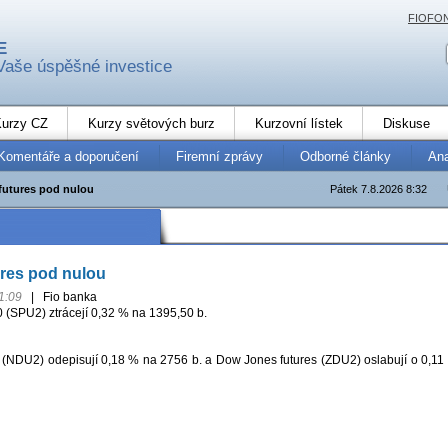
FIOFO
E
Vaše úspěšné investice
urzy CZ
Kurzy světových burz
Kurzovní lístek
Diskuse
Komentáře a doporučení
Firemní zprávy
Odborné články
An
futures pod nulou
Pátek 7.8.2026 8:32
res pod nulou
1:09
|
Fio banka
 (SPU2) ztrácejí 0,32 % na 1395,50 b.
(NDU2) odepisují 0,18 % na 2756 b. a Dow Jones futures (ZDU2) oslabují o 0,11