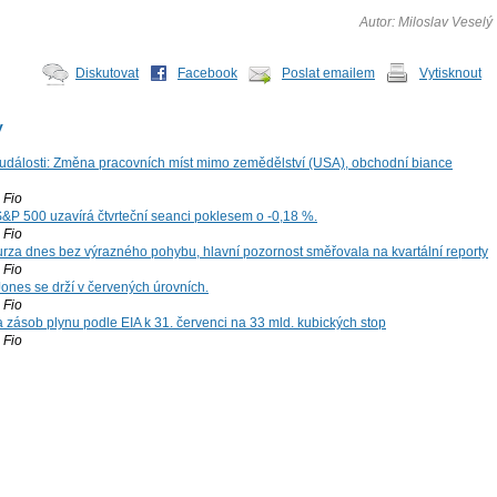
Autor: Miloslav Veselý
Diskutovat
Facebook
Poslat emailem
Vytisknout
y
dálosti: Změna pracovních míst mimo zemědělství (USA), obchodní biance
Fio
S&P 500 uzavírá čtvrteční seanci poklesem o -0,18 %.
Fio
za dnes bez výrazného pohybu, hlavní pozornost směřovala na kvartální reporty
Fio
ones se drží v červených úrovních.
Fio
zásob plynu podle EIA k 31. červenci na 33 mld. kubických stop
Fio