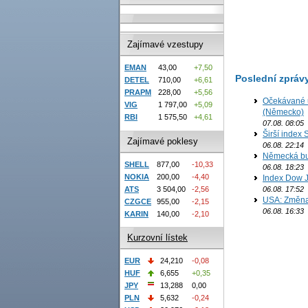
Zajímavé vzestupy
EMAN
43,00
+7,50
Poslední zpráv
DETEL
710,00
+6,61
PRAPM
228,00
+5,56
Očekávané u
VIG
1 797,00
+5,09
(Německo)
RBI
1 575,50
+4,61
07.08. 08:05
Širší index 
Zajímavé poklesy
06.08. 22:14
Německá bur
SHELL
877,00
-10,33
06.08. 18:23
NOKIA
200,00
-4,40
Index Dow J
06.08. 17:52
ATS
3 504,00
-2,56
USA: Změna 
CZGCE
955,00
-2,15
06.08. 16:33
KARIN
140,00
-2,10
Kurzovní lístek
EUR
24,210
-0,08
HUF
6,655
+0,35
JPY
13,288
0,00
PLN
5,632
-0,24