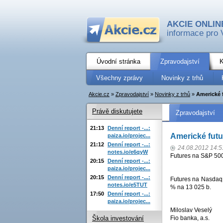
AKCIE ONLIN
informace pro 
Úvodní stránka
Zpravodajství
K
Všechny zprávy
Novinky z trhů
Akcie.cz
»
Zpravodajství
»
Novinky z trhů
»
Americké 
Právě diskutujete
Zpravodajství
21:13
Denní report -...:
Americké futu
paiza.io/projec...
21:12
Denní report -...:
24.08.2012 14:5
notes.io/e6qyW
Futures na S&P 500
20:15
Denní report -...:
paiza.io/projec...
20:15
Denní report -...:
Futures na Nasdaq 
notes.io/e5TUT
% na 13 025 b.
17:50
Denní report -...:
paiza.io/projec...
Miloslav Veselý
Fio banka, a.s.
Škola investování