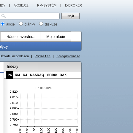
NDY
|
AKCIE.CZ
|
RM-SYSTÉM
|
E-BROKER
akcie
články
diskuze
Rádce investora
Moje akcie
alýzy
Uživatel nepřihlášen
|
Přihlásit se
|
Zaregistrovat se
Indexy
PX
RM
DJ
NASDAQ
SP500
DAX
07.08.2026