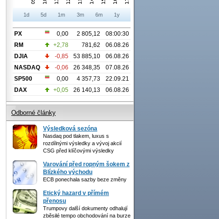
1d
5d
1m
3m
6m
1y
PX
0,00
2 805,12
08:00:30
RM
+2,78
781,62
06.08.26
DJIA
-0,85
53 885,10
06.08.26
NASDAQ
-0,06
26 348,35
07.08.26
SP500
0,00
4 357,73
22.09.21
DAX
+0,05
26 140,13
06.08.26
Odborné články
Výsledková sezóna
Nasdaq pod tlakem, luxus s
rozdílnými výsledky a vývoj akcií
CSG před klíčovými výsledky
Varování před ropným šokem z
Blízkého východu
ECB ponechala sazby beze změny
Etický hazard v přímém
přenosu
Trumpovy další dokumenty odhalují
zběsilé tempo obchodování na burze