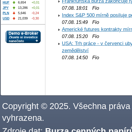
Frankfurtská burza zakončuje 
HUF
6,654
+0,01
Fio
07.08. 18:01
JPY
13,286
+0,01
PLN
5,646
-0,24
Index S&P 500 mírně posiluje p
USD
21,039
-0,30
Fio
07.08. 15:49
Americké futures kontrakty mírn
Fio
07.08. 15:20
USA: Trh práce - v červenci ub
zemědělství
Fio
07.08. 14:50
Copyright © 2025. Všechna práva
vyhrazena.
Zdroje dat:
Burza cenných papírů