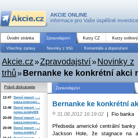
AKCIE ONLINE
informace pro Vaše úspěšné investice
Úvodní stránka
Zpravodajství
Kurzy CZ
Kurzy světový
Všechny zprávy
Novinky z trhů
Komentáře a doporučení
Akcie.cz
»
Zpravodajství
»
Novinky z
trhů
»
Bernanke ke konkrétní akci 
Právě diskutujete
Zpravodajství
12:47
Denní report -...:
Bernanke ke konkrétní ak
paiza.io/projec...
12:46
Denní report -...:
notes.io/e6yWX
31.08.2012 16:19:02
|
Fio banka
20:09
Denní report -...:
paiza.io/projec...
Předseda americké centrální banky
20:09
Denní report -...:
Jackson Hole, že stagnace na a
notes.io/e6rL7
21:13
Denní report -...: