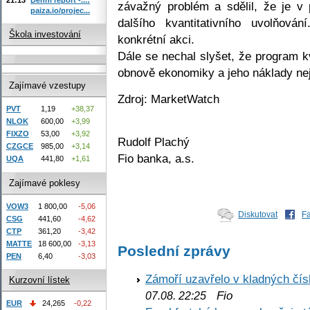
závažný problém a sdělil, že je v 
paiza.io/projec...
dalšího kvantitativního uvolňov
Škola investování
konkrétní akci.
Dále se nechal slyšet, že program kv
obnově ekonomiky a jeho náklady ne
Zajímavé vzestupy
Zdroj: MarketWatch
PVT
1,19
+38,37
NLOK
600,00
+3,99
FIXZO
53,00
+3,92
Rudolf Plachý
CZGCE
985,00
+3,14
Fio banka, a.s.
UQA
441,80
+1,61
Zajímavé poklesy
VOW3
1 800,00
-5,06
Diskutovat
F
CSG
441,60
-4,62
CTP
361,20
-3,42
MATTE
18 600,00
-3,13
Poslední zprávy
PEN
6,40
-3,03
Zámoří uzavřelo v kladných č
Kurzovní lístek
Fio
07.08. 22:25
EUR
24,265
-0,22