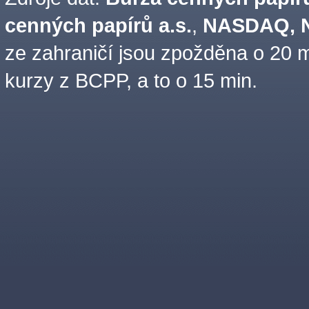
cenných papírů a.s.
,
NASDAQ, N
ze zahraničí jsou zpožděna o 20 m
kurzy z BCPP, a to o 15 min.