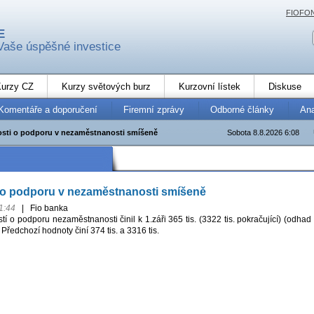
FIOFO
E
Vaše úspěšné investice
urzy CZ
Kurzy světových burz
Kurzovní lístek
Diskuse
Komentáře a doporučení
Firemní zprávy
Odborné články
An
sti o podporu v nezaměstnanosti smíšeně
Sobota 8.8.2026 6:08
 o podporu v nezaměstnanosti smíšeně
1:44
|
Fio banka
í o podporu nezaměstnanosti činil k 1.záři 365 tis. (3322 tis. pokračující) (odhad
. Předchozí hodnoty činí 374 tis. a 3316 tis.