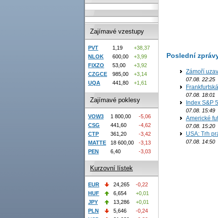
Zajímavé vzestupy
PVT
1,19
+38,37
Poslední zpráv
NLOK
600,00
+3,99
FIXZO
53,00
+3,92
Zámoří uzav
CZGCE
985,00
+3,14
07.08. 22:25
UQA
441,80
+1,61
Frankfurtsk
07.08. 18:01
Zajímavé poklesy
Index S&P 5
07.08. 15:49
VOW3
1 800,00
-5,06
Americké fut
CSG
441,60
-4,62
07.08. 15:20
USA: Trh prá
CTP
361,20
-3,42
07.08. 14:50
MATTE
18 600,00
-3,13
PEN
6,40
-3,03
Kurzovní lístek
EUR
24,265
-0,22
HUF
6,654
+0,01
JPY
13,286
+0,01
PLN
5,646
-0,24