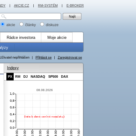
NDY
|
AKCIE.CZ
|
RM-SYSTÉM
|
E-BROKER
akcie
články
diskuze
Rádce investora
Moje akcie
alýzy
Uživatel nepřihlášen
|
Přihlásit se
|
Zaregistrovat se
Indexy
PX
RM
DJ
NASDAQ
SP500
DAX
08.08.2026