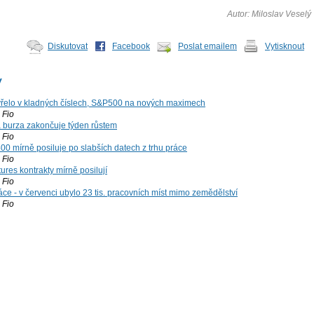
Autor: Miloslav Veselý
Diskutovat
Facebook
Poslat emailem
Vytisknout
y
řelo v kladných číslech, S&P500 na nových maximech
Fio
á burza zakončuje týden růstem
Fio
00 mírně posiluje po slabších datech z trhu práce
Fio
ures kontrakty mírně posilují
Fio
ce - v červenci ubylo 23 tis. pracovních míst mimo zemědělství
Fio