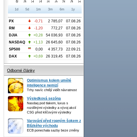
1d
5d
1m
3m
6m
1y
PX
-0,71
2 785,07
07.08.26
RM
-1,20
772,27
07.08.26
DJIA
+0,28
54 036,93
07.08.26
NASDAQ
+1,13
26 645,60
07.08.26
SP500
0,00
4 357,73
22.09.21
DAX
+0,69
26 319,45
07.08.26
Odborné články
Optimismus kolem umělé
inteligence nemizí
Trhy navíc chtějí vidět návratnost
Výsledková sezóna
Nasdaq pod tlakem, luxus s
rozdílnými výsledky a vývoj akcií
CSG před klíčovými výsledky
Varování před ropným šokem z
Blízkého východu
ECB ponechala sazby beze změny