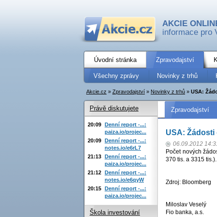
AKCIE ONLIN
informace pro 
Úvodní stránka
Zpravodajství
K
Všechny zprávy
Novinky z trhů
Akcie.cz
»
Zpravodajství
»
Novinky z trhů
»
USA: Žádo
Právě diskutujete
Zpravodajství
20:09
Denní report -...:
USA: Žádosti
paiza.io/projec...
20:09
Denní report -...:
06.09.2012 14:3
notes.io/e6rL7
Počet nových žádost
21:13
Denní report -...:
370 tis. a 3315 tis.)
paiza.io/projec...
21:12
Denní report -...:
notes.io/e6qyW
Zdroj: Bloomberg
20:15
Denní report -...:
paiza.io/projec...
Miloslav Veselý
Fio banka, a.s.
Škola investování