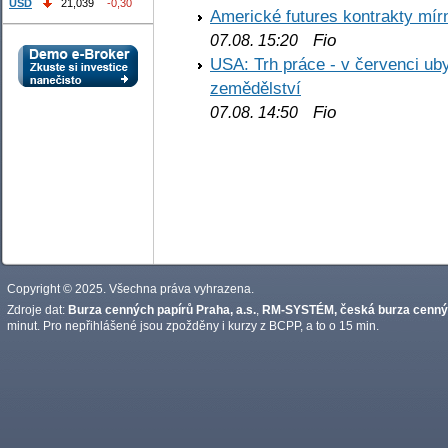
USD
21,039
-0,30
Americké futures kontrakty mírn
Fio
07.08. 15:20
USA: Trh práce - v červenci ub
zemědělství
Fio
07.08. 14:50
Copyright © 2025. Všechna práva vyhrazena.
Zdroje dat:
Burza cenných papírů Praha, a.s.
,
RM-SYSTÉM, česká burza cennýc
minut. Pro nepřihlášené jsou zpožděny i kurzy z BCPP, a to o 15 min.