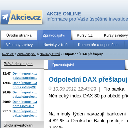
AKCIE ONLINE
informace pro Vaše úspěšné investice
Úvodní stránka
Zpravodajství
Kurzy CZ
Kurzy světový
Všechny zprávy
Novinky z trhů
Komentáře a doporučení
Akcie.cz
»
Zpravodajství
»
Novinky z trhů
»
Odpolední DAX přešlapuje
Právě diskutujete
Zpravodajství
12:47
Denní report -...:
Odpolední DAX přešlapuj
paiza.io/projec...
12:46
Denní report -...:
notes.io/e6yWX
10.09.2012 12:43:29
|
Fio banka
20:09
Denní report -...:
Německý index DAX 30 po obědě přid
paiza.io/projec...
20:09
Denní report -...:
notes.io/e6rL7
21:13
Denní report -...:
Na minulý týden navazují bankovní
paiza.io/projec...
4,82 % a Deutsche Bank posiluje o
Škola investování
2,62 %.