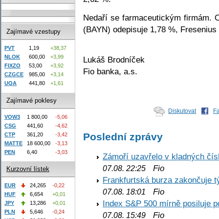
Nedaří se farmaceutickým firmám. 
(BAYN) odepisuje 1,78 %, Fresenius 
Zajímavé vzestupy
PVT
1,19
+38,37
NLOK
600,00
+3,99
Lukáš Brodníček
FIXZO
53,00
+3,92
Fio banka, a.s.
CZGCE
985,00
+3,14
UQA
441,80
+1,61
Zajímavé poklesy
Diskutovat
F
VOW3
1 800,00
-5,06
CSG
441,60
-4,62
Poslední zprávy
CTP
361,20
-3,42
MATTE
18 600,00
-3,13
PEN
6,40
-3,03
Zámoří uzavřelo v kladných č
Fio
07.08. 22:25
Kurzovní lístek
Frankfurtská burza zakončuje 
EUR
24,265
-0,22
Fio
07.08. 18:01
HUF
6,654
+0,01
Index S&P 500 mírně posiluje p
JPY
13,286
+0,01
PLN
5,646
-0,24
Fio
07.08. 15:49