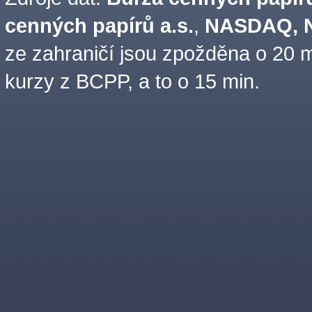
cenných papírů a.s.
,
NASDAQ, N
ze zahraničí jsou zpožděna o 20 m
kurzy z BCPP, a to o 15 min.