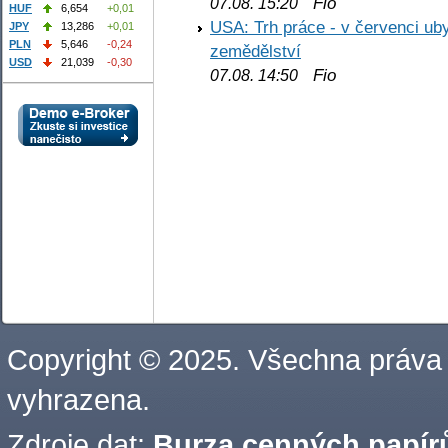
Fio
07.08. 15:20
HUF
6,654
+0,01
USA: Trh práce - v červenci ub
JPY
13,286
+0,01
PLN
5,646
-0,24
zemědělství
USD
21,039
-0,30
Fio
07.08. 14:50
Copyright © 2025. Všechna práva
vyhrazena.
Zdroje dat:
Burza cenných papírů