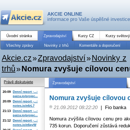
AKCIE ONLINE
informace pro Vaše úspěšné investice
Úvodní stránka
Zpravodajství
Kurzy CZ
Kurzy světový
Všechny zprávy
Novinky z trhů
Komentáře a doporučení
Akcie.cz
»
Zpravodajství
»
Novinky z
trhů
»
Nomura zvyšuje cílovou ce
Právě diskutujete
Zpravodajství
20:09
Denní report -...:
Nomura zvyšuje cílovou 
paiza.io/projec...
20:09
Denní report -...:
notes.io/e6rL7
21.09.2012 08:22:20
|
Fio banka
21:13
Denní report -...:
paiza.io/projec...
Nomura zvýšila cílovou cenu pro a
21:12
Denní report -...:
735 korun. Doporučení zůstává redu
notes.io/e6qyW
20:15
Denní report -...: