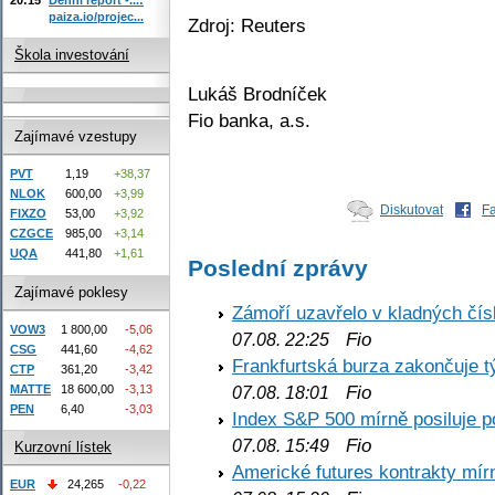
paiza.io/projec...
Zdroj: Reuters
Škola investování
Lukáš Brodníček
Fio banka, a.s.
Zajímavé vzestupy
PVT
1,19
+38,37
NLOK
600,00
+3,99
Diskutovat
F
FIXZO
53,00
+3,92
CZGCE
985,00
+3,14
UQA
441,80
+1,61
Poslední zprávy
Zajímavé poklesy
Zámoří uzavřelo v kladných č
VOW3
1 800,00
-5,06
Fio
07.08. 22:25
CSG
441,60
-4,62
Frankfurtská burza zakončuje 
CTP
361,20
-3,42
Fio
MATTE
18 600,00
-3,13
07.08. 18:01
PEN
6,40
-3,03
Index S&P 500 mírně posiluje p
Fio
07.08. 15:49
Kurzovní lístek
Americké futures kontrakty mírn
EUR
24,265
-0,22