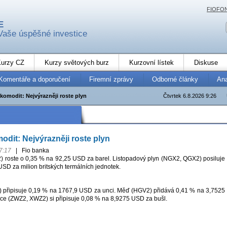
FIOFO
E
Vaše úspěšné investice
urzy CZ
Kurzy světových burz
Kurzovní lístek
Diskuse
Komentáře a doporučení
Firemní zprávy
Odborné články
An
komodit: Nejvýrazněji roste plyn
Čtvrtek 6.8.2026 9:26
odit: Nejvýrazněji roste plyn
7:17
|
Fio banka
roste o 0,35 % na 92,25 USD za barel. Listopadový plyn (NGX2, QGX2) posiluje
SD za milion britských termálních jednotek.
 připisuje 0,19 % na 1767,9 USD za unci. Měď (HGV2) přidává 0,41 % na 3,7525
ice (ZWZ2, XWZ2) si připisuje 0,08 % na 8,9275 USD za bušl.