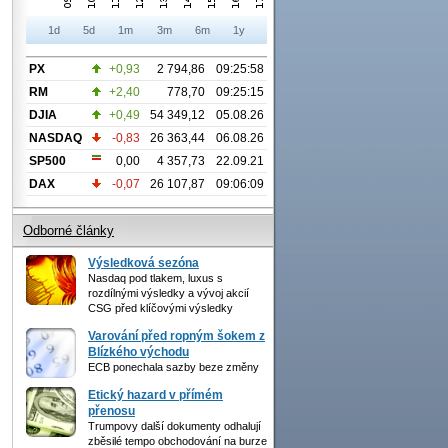
1d
5d
1m
3m
6m
1y
PX
+0,93
2 794,86
09:25:58
RM
+2,40
778,70
09:25:15
DJIA
+0,49
54 349,12
05.08.26
NASDAQ
-0,83
26 363,44
06.08.26
SP500
0,00
4 357,73
22.09.21
DAX
-0,07
26 107,87
09:06:09
Odborné články
Výsledková sezóna
Nasdaq pod tlakem, luxus s
rozdílnými výsledky a vývoj akcií
CSG před klíčovými výsledky
Varování před ropným šokem z
Blízkého východu
ECB ponechala sazby beze změny
Etický hazard v přímém
přenosu
Trumpovy další dokumenty odhalují
zběsilé tempo obchodování na burze