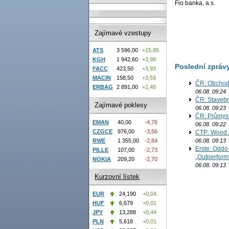
Fio banka, a.s.
Zajímavé vzestupy
ATS
3 596,00
+15,85
KGH
1 942,60
+3,98
Poslední zpráv
FACC
423,50
+3,93
MACIN
158,50
+3,59
ČR: Obchodn
ERBAG
2 891,00
+2,48
06.08. 09:24
ČR: Stavebn
Zajímavé poklesy
06.08. 09:23
ČR: Průmysl
EMAN
40,00
-4,76
06.08. 09:22
CZGCE
976,00
-3,56
CTP: Wood &
06.08. 09:13
RWE
1 355,00
-2,84
Erste: Oddo
PILLE
107,00
-2,73
„Outperform
NOKIA
209,20
-2,70
06.08. 09:13
Kurzovní lístek
EUR
24,190
+0,04
HUF
6,679
+0,01
JPY
13,288
+0,44
PLN
5,618
+0,01