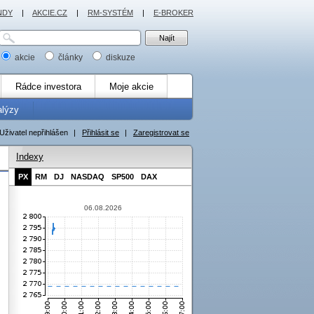
NDY
|
AKCIE.CZ
|
RM-SYSTÉM
|
E-BROKER
akcie
články
diskuze
Rádce investora
Moje akcie
alýzy
Uživatel nepřihlášen
|
Přihlásit se
|
Zaregistrovat se
Indexy
PX
RM
DJ
NASDAQ
SP500
DAX
06.08.2026