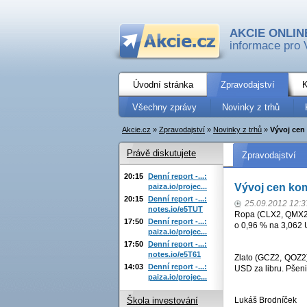
AKCIE ONLIN
informace pro 
Úvodní stránka
Zpravodajství
K
Všechny zprávy
Novinky z trhů
Akcie.cz
»
Zpravodajství
»
Novinky z trhů
»
Vývoj cen 
Právě diskutujete
Zpravodajství
20:15
Denní report -...:
Vývoj cen kom
paiza.io/projec...
20:15
Denní report -...:
25.09.2012 12:3
notes.io/e5TUT
Ropa (CLX2, QMX2) 
17:50
Denní report -...:
o 0,96 % na 3,062 U
paiza.io/projec...
17:50
Denní report -...:
notes.io/e5T61
Zlato (GCZ2, QOZ2)
14:03
Denní report -...:
USD za libru. Pšen
paiza.io/projec...
Lukáš Brodníček
Škola investování