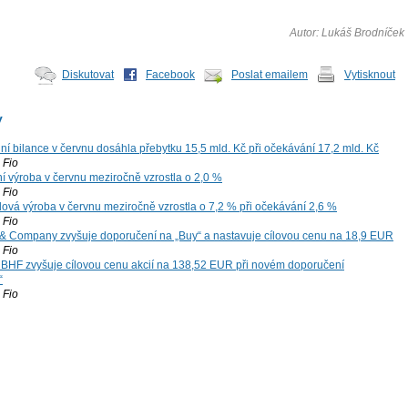
Autor: Lukáš Brodníček
Diskutovat
Facebook
Poslat emailem
Vytisknout
y
í bilance v červnu dosáhla přebytku 15,5 mld. Kč při očekávání 17,2 mld. Kč
Fio
í výroba v červnu meziročně vzrostla o 2,0 %
Fio
ová výroba v červnu meziročně vzrostla o 7,2 % při očekávání 2,6 %
Fio
 Company zvyšuje doporučení na „Buy“ a nastavuje cílovou cenu na 18,9 EUR
Fio
 BHF zvyšuje cílovou cenu akcií na 138,52 EUR při novém doporučení
“
Fio