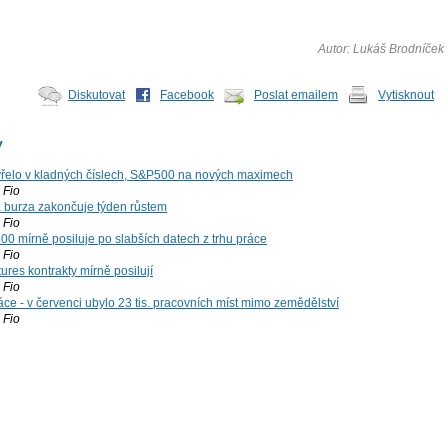
Autor: Lukáš Brodníček
Diskutovat
Facebook
Poslat emailem
Vytisknout
y
řelo v kladných číslech, S&P500 na nových maximech
Fio
á burza zakončuje týden růstem
Fio
00 mírně posiluje po slabších datech z trhu práce
Fio
ures kontrakty mírně posilují
Fio
ce - v červenci ubylo 23 tis. pracovních míst mimo zemědělství
Fio