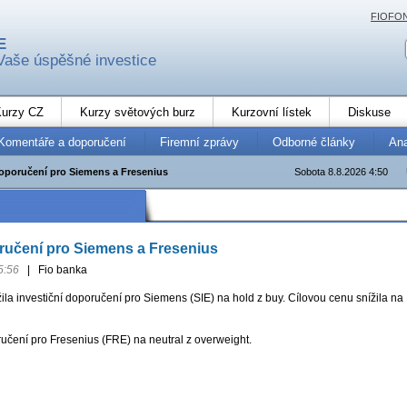
FIOFO
E
Vaše úspěšné investice
urzy CZ
Kurzy světových burz
Kurzovní lístek
Diskuse
Komentáře a doporučení
Firemní zprávy
Odborné články
An
oporučení pro Siemens a Fresenius
Sobota 8.8.2026 4:50
ručení pro Siemens a Fresenius
5:56
|
Fio banka
la investiční doporučení pro Siemens (SIE) na hold z buy. Cílovou cenu snížila na
učení pro Fresenius (FRE) na neutral z overweight.