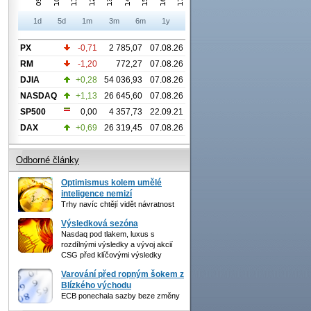
1d
5d
1m
3m
6m
1y
PX
-0,71
2 785,07
07.08.26
RM
-1,20
772,27
07.08.26
DJIA
+0,28
54 036,93
07.08.26
NASDAQ
+1,13
26 645,60
07.08.26
SP500
0,00
4 357,73
22.09.21
DAX
+0,69
26 319,45
07.08.26
Odborné články
Optimismus kolem umělé
inteligence nemizí
Trhy navíc chtějí vidět návratnost
Výsledková sezóna
Nasdaq pod tlakem, luxus s
rozdílnými výsledky a vývoj akcií
CSG před klíčovými výsledky
Varování před ropným šokem z
Blízkého východu
ECB ponechala sazby beze změny