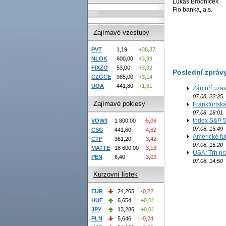
Lukáš Brodníček
Fio banka, a.s.
Zajímavé vzestupy
PVT
1,19
+38,37
NLOK
600,00
+3,99
FIXZO
53,00
+3,92
Poslední zpráv
CZGCE
985,00
+3,14
UQA
441,80
+1,61
Zámoří uzav
07.08. 22:25
Zajímavé poklesy
Frankfurtsk
07.08. 18:01
Index S&P 5
VOW3
1 800,00
-5,06
07.08. 15:49
CSG
441,60
-4,62
Americké fut
CTP
361,20
-3,42
07.08. 15:20
MATTE
18 600,00
-3,13
USA: Trh prá
PEN
6,40
-3,03
07.08. 14:50
Kurzovní lístek
EUR
24,265
-0,22
HUF
6,654
+0,01
JPY
13,286
+0,01
PLN
5,646
-0,24