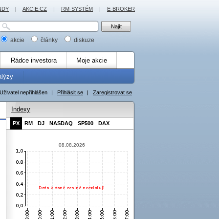
NDY
|
AKCIE.CZ
|
RM-SYSTÉM
|
E-BROKER
akcie
články
diskuze
Rádce investora
Moje akcie
alýzy
Uživatel nepřihlášen
|
Přihlásit se
|
Zaregistrovat se
Indexy
PX
RM
DJ
NASDAQ
SP500
DAX
08.08.2026