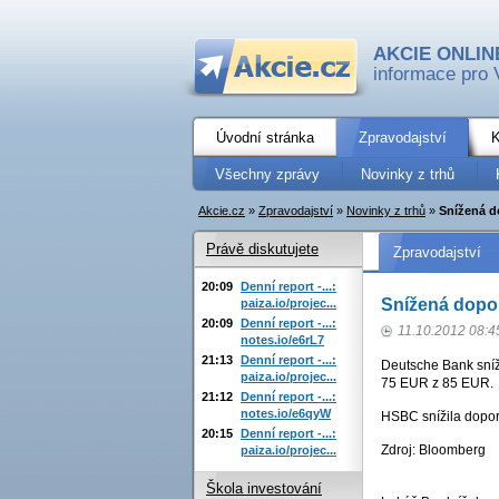
AKCIE ONLIN
informace pro 
Úvodní stránka
Zpravodajství
K
Všechny zprávy
Novinky z trhů
Akcie.cz
»
Zpravodajství
»
Novinky z trhů
»
Snížená d
Právě diskutujete
Zpravodajství
20:09
Denní report -...:
Snížená dopo
paiza.io/projec...
20:09
Denní report -...:
11.10.2012 08:4
notes.io/e6rL7
21:13
Denní report -...:
Deutsche Bank sníži
paiza.io/projec...
75 EUR z 85 EUR.
21:12
Denní report -...:
notes.io/e6qyW
HSBC snížila dopor
20:15
Denní report -...:
Zdroj: Bloomberg
paiza.io/projec...
Škola investování