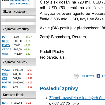
Čistý zisk dosáhl na 720 mil. USD (
paiza.io/projec...
mil. USD (53 centů na akcii) ve 
Škola investování
Analytici oslovení agenturou Reuter
činily 3,606 mld. USD, když se čeka
Akcie (BK) posilují v předobchodní f
Zajímavé vzestupy
Zdroj: Bloomberg, Reuters
PVT
1,19
+38,37
NLOK
600,00
+3,99
FIXZO
53,00
+3,92
CZGCE
985,00
+3,14
Rudolf Plachý
UQA
441,80
+1,61
Fio banka, a.s.
Zajímavé poklesy
VOW3
1 800,00
-5,06
CSG
441,60
-4,62
Diskutovat
F
CTP
361,20
-3,42
MATTE
18 600,00
-3,13
PEN
6,40
-3,03
Poslední zprávy
Kurzovní lístek
Zámoří uzavřelo v kladných č
Fio
EUR
24,265
-0,22
07.08. 22:25