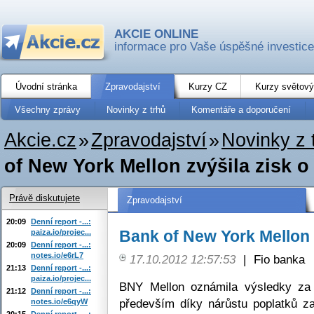
AKCIE ONLINE
informace pro Vaše úspěšné investice
Úvodní stránka
Zpravodajství
Kurzy CZ
Kurzy světový
Všechny zprávy
Novinky z trhů
Komentáře a doporučení
Akcie.cz
»
Zpravodajství
»
Novinky z 
of New York Mellon zvýšila zisk o
Právě diskutujete
Zpravodajství
20:09
Denní report -...:
Bank of New York Mellon 
paiza.io/projec...
20:09
Denní report -...:
notes.io/e6rL7
17.10.2012 12:57:53
|
Fio banka
21:13
Denní report -...:
paiza.io/projec...
BNY Mellon oznámila výsledky za t
21:12
Denní report -...:
především díky nárůstu poplatků za
notes.io/e6qyW
20:15
Denní report -...: