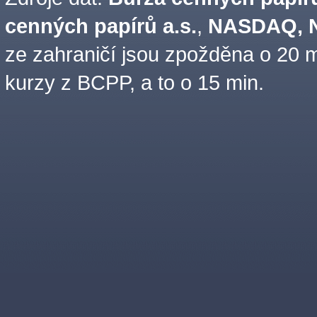
cenných papírů a.s.
,
NASDAQ, N
ze zahraničí jsou zpožděna o 20 m
kurzy z BCPP, a to o 15 min.