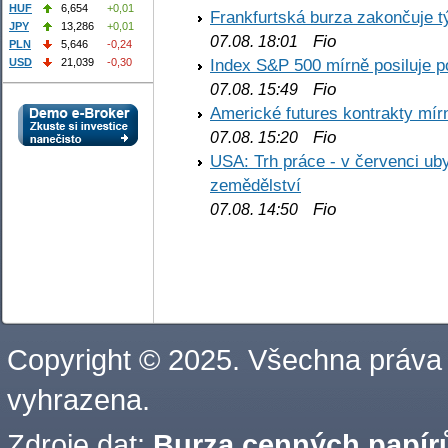
HUF
6,654
+0,01
Frankfurtská burza zakončuje 
JPY
13,286
+0,01
Fio
07.08. 18:01
PLN
5,646
-0,24
Index S&P 500 mírně posiluje p
USD
21,039
-0,30
Fio
07.08. 15:49
Americké futures kontrakty mírn
Fio
07.08. 15:20
USA: Trh práce - v červenci ub
zemědělství
Fio
07.08. 14:50
Copyright © 2025. Všechna práva
vyhrazena.
Zdroje dat:
Burza cenných papírů