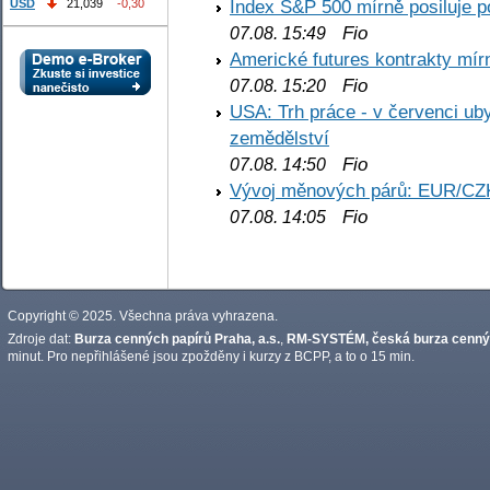
Index S&P 500 mírně posiluje p
USD
21,039
-0,30
Fio
07.08. 15:49
Americké futures kontrakty mírn
Fio
07.08. 15:20
USA: Trh práce - v červenci ub
zemědělství
Fio
07.08. 14:50
Vývoj měnových párů: EUR/CZ
Fio
07.08. 14:05
Copyright © 2025. Všechna práva vyhrazena.
Zdroje dat:
Burza cenných papírů Praha, a.s.
,
RM-SYSTÉM, česká burza cennýc
minut. Pro nepřihlášené jsou zpožděny i kurzy z BCPP, a to o 15 min.