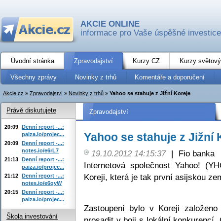
AKCIE ONLINE
informace pro Vaše úspěšné investice
Úvodní stránka
Zpravodajství
Kurzy CZ
Kurzy světový
Všechny zprávy
Novinky z trhů
Komentáře a doporučení
Akcie.cz
»
Zpravodajství
»
Novinky z trhů
»
Yahoo se stahuje z Jižní Koreje
Právě diskutujete
Zpravodajství
20:09
Denní report -...:
Yahoo se stahuje z Jižní 
paiza.io/projec...
20:09
Denní report -...:
notes.io/e6rL7
19.10.2012 14:15:37
|
Fio banka
21:13
Denní report -...:
Internetová společnost Yahoo! (YH
paiza.io/projec...
Koreji, která je tak první asijskou ze
21:12
Denní report -...:
notes.io/e6qyW
20:15
Denní report -...:
paiza.io/projec...
Zastoupení bylo v Koreji založen
Škola investování
prosadit v boji s lokální konkurenc