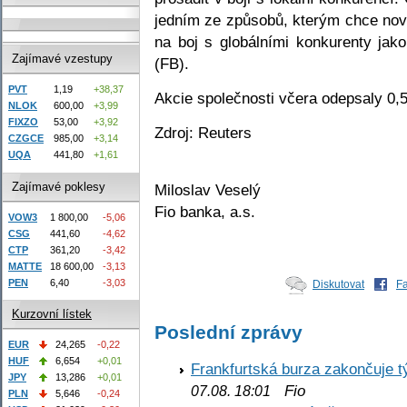
jedním ze způsobů, kterým chce no
na boj s globálními konkurenty ja
Zajímavé vzestupy
(FB).
PVT
1,19
+38,37
Akcie společnosti včera odepsaly 0
NLOK
600,00
+3,99
FIXZO
53,00
+3,92
Zdroj: Reuters
CZGCE
985,00
+3,14
UQA
441,80
+1,61
Zajímavé poklesy
Miloslav Veselý
Fio banka, a.s.
VOW3
1 800,00
-5,06
CSG
441,60
-4,62
CTP
361,20
-3,42
MATTE
18 600,00
-3,13
PEN
6,40
-3,03
Diskutovat
F
Kurzovní lístek
Poslední zprávy
EUR
24,265
-0,22
HUF
6,654
+0,01
Frankfurtská burza zakončuje 
JPY
13,286
+0,01
Fio
07.08. 18:01
PLN
5,646
-0,24