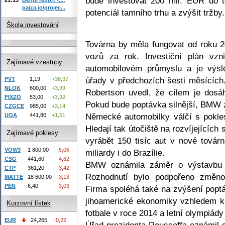
bude investovat 200 mil. EUR do to
paiza.io/projec...
potenciál tamního trhu a zvýšit tržby.
Škola investování
Továrna by měla fungovat od roku 2
vozů za rok. Investiční plán vz
Zajímavé vzestupy
automobilovém průmyslu a je výsl
úřady v předchozích šesti měsícíc
PVT
1,19
+38,37
NLOK
600,00
+3,99
Robertson uvedl, že cílem je dosáh
FIXZO
53,00
+3,92
Pokud bude poptávka silnější, BMW 
CZGCE
985,00
+3,14
Německé automobilky válčí s pokle
UQA
441,80
+1,61
Hledají tak útočiště na rozvíjejícíc
Zajímavé poklesy
vyrábět 150 tisíc aut v nové továr
VOW3
1 800,00
-5,06
miliardy i do Brazílie.
CSG
441,60
-4,62
BMW oznámila záměr o výstavbu t
CTP
361,20
-3,42
Rozhodnutí bylo podpořeno změn
MATTE
18 600,00
-3,13
PEN
6,40
-3,03
Firma spoléhá také na zvýšení poptáv
jihoamerické ekonomiky vzhledem k
Kurzovní lístek
fotbale v roce 2014 a letní olympiády
EUR
24,265
-0,22
Úřad prezidenta Rousseffa oznámil s