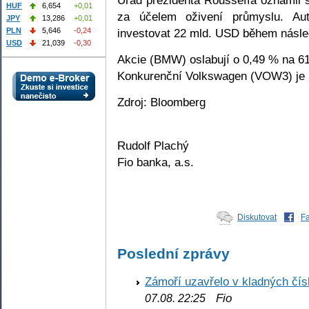
HUF
6,654
+0,01
za účelem oživení průmyslu. Aut
JPY
13,286
+0,01
investovat 22 mld. USD během následu
PLN
5,646
-0,24
USD
21,039
-0,30
Akcie (BMW) oslabují o 0,49 % na 6
Konkurenční Volkswagen (VOW3) je 
Zdroj: Bloomberg
Rudolf Plachý
Fio banka, a.s.
Diskutovat
F
Poslední zprávy
Zámoří uzavřelo v kladných č
Fio
07.08. 22:25