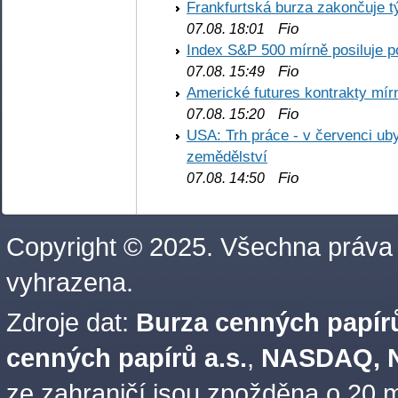
Frankfurtská burza zakončuje 
Fio
07.08. 18:01
Index S&P 500 mírně posiluje p
Fio
07.08. 15:49
Americké futures kontrakty mírn
Fio
07.08. 15:20
USA: Trh práce - v červenci ub
zemědělství
Fio
07.08. 14:50
Copyright © 2025. Všechna práva
vyhrazena.
Zdroje dat:
Burza cenných papírů
cenných papírů a.s.
,
NASDAQ, N
ze zahraničí jsou zpožděna o 20 m