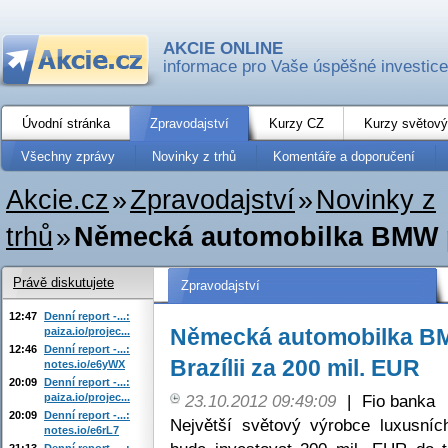
AKCIE ONLINE
informace pro Vaše úspěšné investice
Úvodní stránka
Zpravodajství
Kurzy CZ
Kurzy světový
Všechny zprávy
Novinky z trhů
Komentáře a doporučení
Akcie.cz
»
Zpravodajství
»
Novinky z
trhů
»
Německá automobilka BMW plá
Právě diskutujete
Zpravodajství
12:47
Denní report -...:
Německá automobilka BM
paiza.io/projec...
12:46
Denní report -...:
Brazílii za 200 mil. EUR
notes.io/e6yWX
20:09
Denní report -...:
paiza.io/projec...
23.10.2012 09:49:09
|
Fio banka
20:09
Denní report -...:
Největší světový výrobce luxusní
notes.io/e6rL7
21:13
Denní report -...: