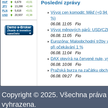
Poslední zprávy
HUF
6,679
+0,01
JPY
13,288
+0,44
PLN
5,618
+0,01
Vývoj cen komodit: Měď (+0,94 
USD
20,937
+0,38
%)
Fio
06.08. 11:05
Vývoj měnových párů: USD/CZ
Fio
06.08. 11:05
Eurozóna: Maloobchodní tržby 
při očekávání 1 %
Fio
06.08. 11:04
DAX otevírá na červené nule, v
Fio
06.08. 10:06
Pražská burza na začátku obch
Fio
06.08. 09:27
Copyright © 2025. Všechna práva
vyhrazena.