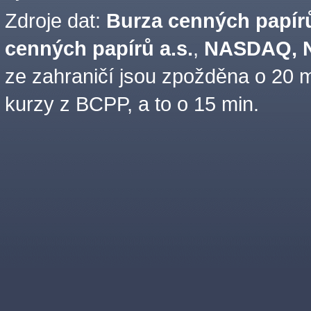
Zdroje dat:
Burza cenných papírů
cenných papírů a.s.
,
NASDAQ, N
ze zahraničí jsou zpožděna o 20 m
kurzy z BCPP, a to o 15 min.