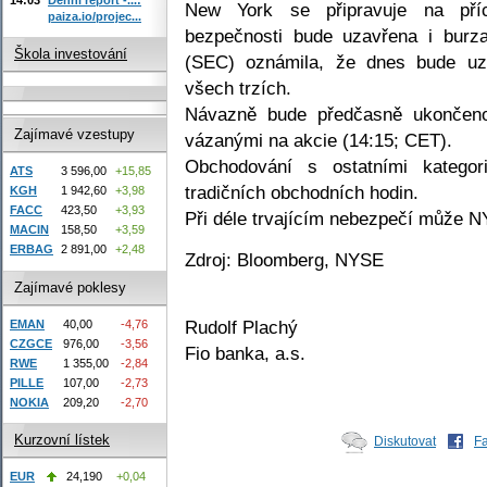
New York se připravuje na pří
paiza.io/projec...
bezpečnosti bude uzavřena i bur
Škola investování
(SEC) oznámila, že dnes bude uz
všech trzích.
Návazně bude předčasně ukončeno
Zajímavé vzestupy
vázanými na akcie (14:15; CET).
Obchodování s ostatními kategor
ATS
3 596,00
+15,85
tradičních obchodních hodin.
KGH
1 942,60
+3,98
FACC
423,50
+3,93
Při déle trvajícím nebezpečí může NY
MACIN
158,50
+3,59
ERBAG
2 891,00
+2,48
Zdroj: Bloomberg, NYSE
Zajímavé poklesy
Rudolf Plachý
EMAN
40,00
-4,76
CZGCE
976,00
-3,56
Fio banka, a.s.
RWE
1 355,00
-2,84
PILLE
107,00
-2,73
NOKIA
209,20
-2,70
Kurzovní lístek
Diskutovat
F
EUR
24,190
+0,04