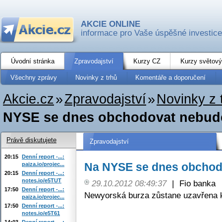
AKCIE ONLINE
informace pro Vaše úspěšné investice
Úvodní stránka
Zpravodajství
Kurzy CZ
Kurzy světový
Všechny zprávy
Novinky z trhů
Komentáře a doporučení
Akcie.cz
»
Zpravodajství
»
Novinky z 
NYSE se dnes obchodovat nebud
Právě diskutujete
Zpravodajství
20:15
Denní report -...:
Na NYSE se dnes obchod
paiza.io/projec...
20:15
Denní report -...:
notes.io/e5TUT
29.10.2012 08:49:37
|
Fio banka
17:50
Denní report -...:
Newyorská burza zůstane uzavřena k
paiza.io/projec...
17:50
Denní report -...:
notes.io/e5T61
14:03
Denní report -...: