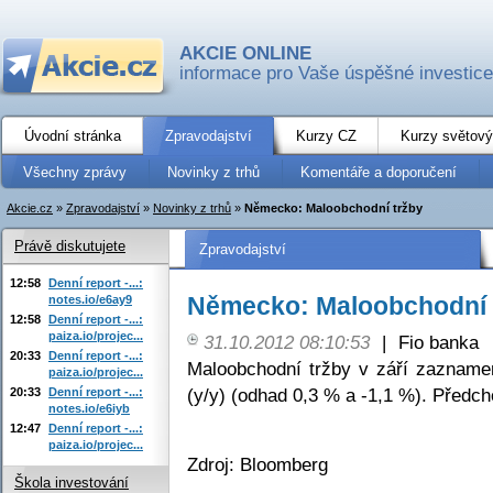
AKCIE ONLINE
informace pro Vaše úspěšné investice
Úvodní stránka
Zpravodajství
Kurzy CZ
Kurzy světový
Všechny zprávy
Novinky z trhů
Komentáře a doporučení
Akcie.cz
»
Zpravodajství
»
Novinky z trhů
»
Německo: Maloobchodní tržby
Právě diskutujete
Zpravodajství
12:58
Denní report -...:
Německo: Maloobchodní 
notes.io/e6ay9
12:58
Denní report -...:
paiza.io/projec...
31.10.2012 08:10:53
|
Fio banka
20:33
Denní report -...:
Maloobchodní tržby v září zazname
paiza.io/projec...
(y/y) (odhad 0,3 % a -1,1 %). Předch
20:33
Denní report -...:
notes.io/e6iyb
12:47
Denní report -...:
paiza.io/projec...
Zdroj: Bloomberg
Škola investování