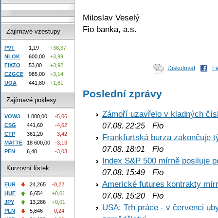
Miloslav Veselý
Fio banka, a.s.
Zajímavé vzestupy
PVT
1,19
+38,37
NLOK
600,00
+3,99
FIXZO
53,00
+3,92
Diskutovat
F
CZGCE
985,00
+3,14
UQA
441,80
+1,61
Poslední zprávy
Zajímavé poklesy
Zámoří uzavřelo v kladných č
VOW3
1 800,00
-5,06
Fio
07.08. 22:25
CSG
441,60
-4,62
CTP
361,20
-3,42
Frankfurtská burza zakončuje 
MATTE
18 600,00
-3,13
Fio
07.08. 18:01
PEN
6,40
-3,03
Index S&P 500 mírně posiluje p
Kurzovní lístek
Fio
07.08. 15:49
Americké futures kontrakty mírn
EUR
24,265
-0,22
HUF
6,654
+0,01
Fio
07.08. 15:20
JPY
13,286
+0,01
USA: Trh práce - v červenci ub
PLN
5,646
-0,24