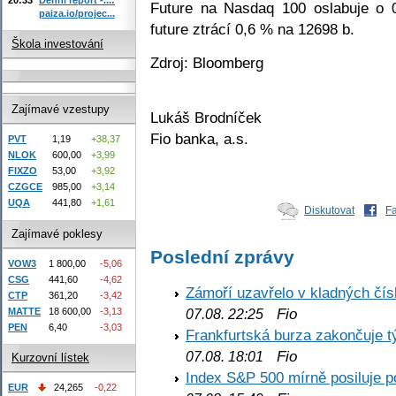
Future na Nasdaq 100 oslabuje o
paiza.io/projec...
future ztrácí 0,6 % na 12698 b.
Škola investování
Zdroj: Bloomberg
Zajímavé vzestupy
Lukáš Brodníček
Fio banka, a.s.
PVT
1,19
+38,37
NLOK
600,00
+3,99
FIXZO
53,00
+3,92
CZGCE
985,00
+3,14
UQA
441,80
+1,61
Diskutovat
F
Zajímavé poklesy
Poslední zprávy
VOW3
1 800,00
-5,06
CSG
441,60
-4,62
Zámoří uzavřelo v kladných č
CTP
361,20
-3,42
Fio
MATTE
18 600,00
-3,13
07.08. 22:25
PEN
6,40
-3,03
Frankfurtská burza zakončuje 
Fio
07.08. 18:01
Kurzovní lístek
Index S&P 500 mírně posiluje p
EUR
24,265
-0,22