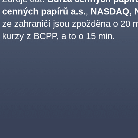
cenných papírů a.s.
,
NASDAQ, N
ze zahraničí jsou zpožděna o 20 m
kurzy z BCPP, a to o 15 min.