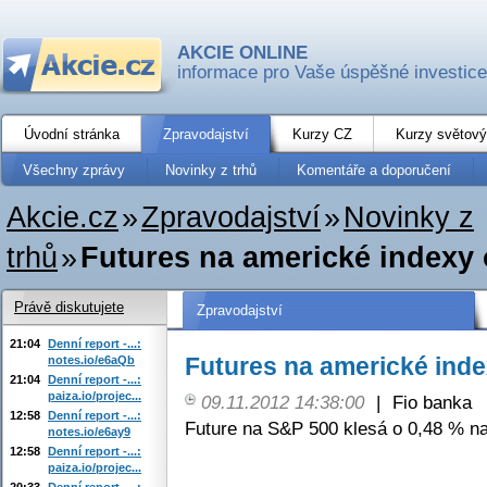
AKCIE ONLINE
informace pro Vaše úspěšné investice
Úvodní stránka
Zpravodajství
Kurzy CZ
Kurzy světový
Všechny zprávy
Novinky z trhů
Komentáře a doporučení
Akcie.cz
»
Zpravodajství
»
Novinky z
trhů
»
Futures na americké indexy 
Právě diskutujete
Zpravodajství
21:04
Denní report -...:
Futures na americké inde
notes.io/e6aQb
21:04
Denní report -...:
paiza.io/projec...
09.11.2012 14:38:00
|
Fio banka
12:58
Denní report -...:
Future na S&P 500 klesá o 0,48 % na
notes.io/e6ay9
12:58
Denní report -...:
paiza.io/projec...
20:33
Denní report -...: