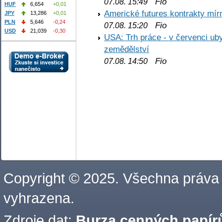
Fio
07.08. 15:49
HUF
6,654
+0,01
Americké futures kontrakty mírn
JPY
13,286
+0,01
PLN
5,646
-0,24
Fio
07.08. 15:20
USD
21,039
-0,30
USA: Trh práce - v červenci ub
zemědělství
Fio
07.08. 14:50
Copyright © 2025. Všechna práva
vyhrazena.
Zdroje dat:
Burza cenných papírů