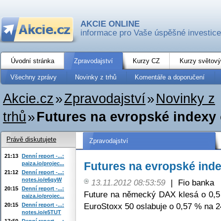
AKCIE ONLINE
informace pro Vaše úspěšné investice
Úvodní stránka
Zpravodajství
Kurzy CZ
Kurzy světový
Všechny zprávy
Novinky z trhů
Komentáře a doporučení
Akcie.cz
»
Zpravodajství
»
Novinky z
trhů
»
Futures na evropské indexy 
Právě diskutujete
Zpravodajství
21:13
Denní report -...:
Futures na evropské inde
paiza.io/projec...
21:12
Denní report -...:
notes.io/e6qyW
13.11.2012 08:53:59
|
Fio banka
20:15
Denní report -...:
Future na německý DAX klesá o 0,5
paiza.io/projec...
EuroStoxx 50 oslabuje o 0,57 % na 2
20:15
Denní report -...:
notes.io/e5TUT
17:50
Denní report -...: