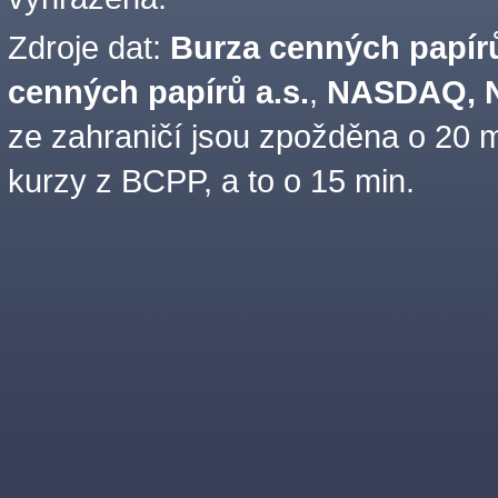
Zdroje dat:
Burza cenných papírů
cenných papírů a.s.
,
NASDAQ, N
ze zahraničí jsou zpožděna o 20 m
kurzy z BCPP, a to o 15 min.