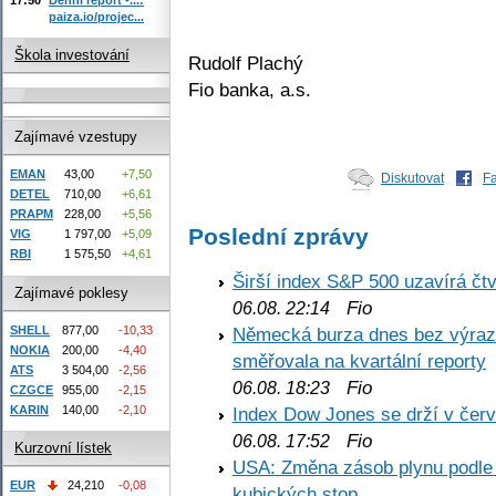
paiza.io/projec...
Škola investování
Rudolf Plachý
Fio banka, a.s.
Zajímavé vzestupy
EMAN
43,00
+7,50
Diskutovat
F
DETEL
710,00
+6,61
PRAPM
228,00
+5,56
Poslední zprávy
VIG
1 797,00
+5,09
RBI
1 575,50
+4,61
Širší index S&P 500 uzavírá čt
Zajímavé poklesy
Fio
06.08. 22:14
SHELL
877,00
-10,33
Německá burza dnes bez výrazn
NOKIA
200,00
-4,40
směřovala na kvartální reporty
ATS
3 504,00
-2,56
Fio
06.08. 18:23
CZGCE
955,00
-2,15
KARIN
140,00
-2,10
Index Dow Jones se drží v čer
Fio
06.08. 17:52
Kurzovní lístek
USA: Změna zásob plynu podle E
EUR
24,210
-0,08
kubických stop