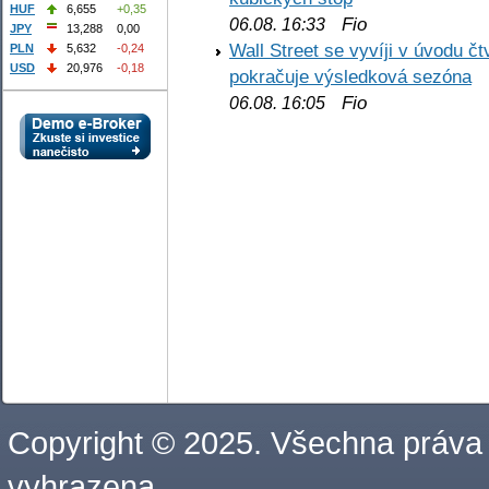
HUF
6,655
+0,35
Fio
06.08. 16:33
JPY
13,288
0,00
Wall Street se vyvíji v úvodu 
PLN
5,632
-0,24
USD
20,976
-0,18
pokračuje výsledková sezóna
Fio
06.08. 16:05
Copyright © 2025. Všechna práva
vyhrazena.