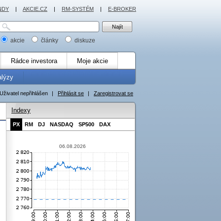
NDY
|
AKCIE.CZ
|
RM-SYSTÉM
|
E-BROKER
akcie
články
diskuze
Rádce investora
Moje akcie
alýzy
Uživatel nepřihlášen
|
Přihlásit se
|
Zaregistrovat se
Indexy
PX
RM
DJ
NASDAQ
SP500
DAX
06.08.2026