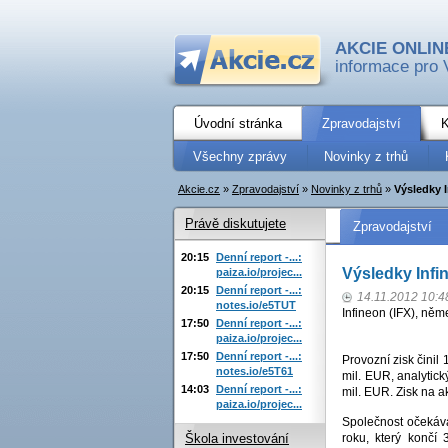
AKCIE ONLIN
informace pro 
Úvodní stránka
Zpravodajství
K
Všechny zprávy
Novinky z trhů
Akcie.cz
»
Zpravodajství
»
Novinky z trhů
»
Výsledky 
Právě diskutujete
Zpravodajství
20:15
Denní report -...:
Výsledky Inf
paiza.io/projec...
20:15
Denní report -...:
14.11.2012 10:4
notes.io/e5TUT
Infineon (IFX), něm
17:50
Denní report -...:
paiza.io/projec...
17:50
Denní report -...:
Provozní zisk činil
notes.io/e5T61
mil. EUR, analytick
14:03
Denní report -...:
mil. EUR. Zisk na a
paiza.io/projec...
Společnost očekává
roku, který končí 
Škola investování