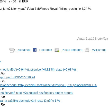
 20 % na 400 mil. EUR.
zi jehož klienty patří třeba BMW nebo Royal Philips, posilují o 4,24 %.
Autor: Lukáš Brodníček
Diskutovat
Facebook
Poslat emailem
Vytisknout
y
omodit: Měď (+0,94 %), pšenice (+0,82 %), zlato (+0,68 %)
Fio
vých párů: USD/CZK 20,94
Fio
aloobchodní tržby v červnu meziročně vzrostly o 0,7 % při očekávání 1 %
Fio
 na červené nule, výsledková sezóna je v plném proudu
Fio
za na začátku obchodování roste téměř o 1 %
Fio