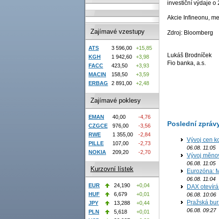
investiční výdaje o
Akcie Infineonu, me
Zajímavé vzestupy
Zdroj: Bloomberg
ATS
3 596,00
+15,85
Lukáš Brodníček
KGH
1 942,60
+3,98
Fio banka, a.s.
FACC
423,50
+3,93
MACIN
158,50
+3,59
ERBAG
2 891,00
+2,48
Zajímavé poklesy
EMAN
40,00
-4,76
Poslední zpráv
CZGCE
976,00
-3,56
RWE
1 355,00
-2,84
Vývoj cen k
PILLE
107,00
-2,73
06.08. 11:05
NOKIA
209,20
-2,70
Vývoj měno
06.08. 11:05
Kurzovní lístek
Eurozóna: M
06.08. 11:04
EUR
24,190
+0,04
DAX otevírá
HUF
6,679
+0,01
06.08. 10:06
Pražská bur
JPY
13,288
+0,44
06.08. 09:27
PLN
5,618
+0,01