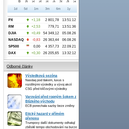
1d
5d
1m
3m
6m
1y
PX
+1,18
2 801,78
13:51:12
RM
+2,53
779,71
13:51:36
DJIA
+0,49
54 349,12
05.08.26
NASDAQ
-0,83
26 363,44
06.08.26
SP500
0,00
4 357,73
22.09.21
DAX
+0,30
26 205,65
13:32:12
Odborné články
Výsledková sezóna
Nasdaq pod tlakem, luxus s
rozdílnými výsledky a vývoj akcií
CSG před klíčovými výsledky
Varování před ropným šokem z
Blízkého východu
ECB ponechala sazby beze změny
Etický hazard v přímém
přenosu
Trumpovy další dokumenty odhalují
zběsilé tempo obchodování na burze