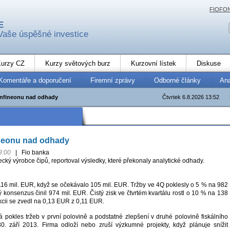
FIOFO
E
Vaše úspěšné investice
urzy CZ
Kurzy světových burz
Kurzovní lístek
Diskuse
Komentáře a doporučení
Firemní zprávy
Odborné články
An
Infineonu nad odhady
Čtvrtek 6.8.2026 13:52
ineonu nad odhady
8:00
|
Fio banka
ecký výrobce čipů, reportoval výsledky, které překonaly analytické odhady.
 116 mil. EUR, když se očekávalo 105 mil. EUR. Tržby ve 4Q poklesly o 5 % na 982
ý konsenzus činil 974 mil. EUR. Čistý zisk ve čtvrtém kvartálu rostl o 10 % na 138
kcii se zvedl na 0,13 EUR z 0,11 EUR.
 pokles tržeb v první polovině a podstatné zlepšení v druhé polovině fiskálního
30. září 2013. Firma odloží nebo zruší výzkumné projekty, když plánuje snížit