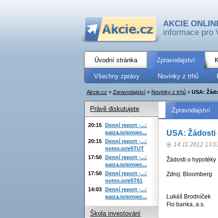
AKCIE ONLIN
informace pro 
Úvodní stránka
Zpravodajství
K
Všechny zprávy
Novinky z trhů
Akcie.cz
»
Zpravodajství
»
Novinky z trhů
»
USA: Žádo
Právě diskutujete
Zpravodajství
20:15
Denní report -...:
USA: Žádosti
paiza.io/projec...
20:15
Denní report -...:
14.11.2012 13:0
notes.io/e5TUT
17:50
Denní report -...:
Žádosti o hypotéky 
paiza.io/projec...
17:50
Denní report -...:
Zdroj: Bloomberg
notes.io/e5T61
14:03
Denní report -...:
Lukáš Brodníček
paiza.io/projec...
Fio banka, a.s.
Škola investování