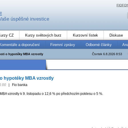
FIOFO
E
Vaše úspěšné investice
urzy CZ
Kurzy světových burz
Kurzovní lístek
Diskuse
Komentáře a doporučení
Firemní zprávy
Odborné články
An
sti o hypotéky MBA vzrostly
Čtvrtek 6.8.2026 8:53
 o hypotéky MBA vzrostly
1:00
|
Fio banka
MBA vzrostly k 9. listopadu o 12,6 % po předchozím poklesu o 5 %.