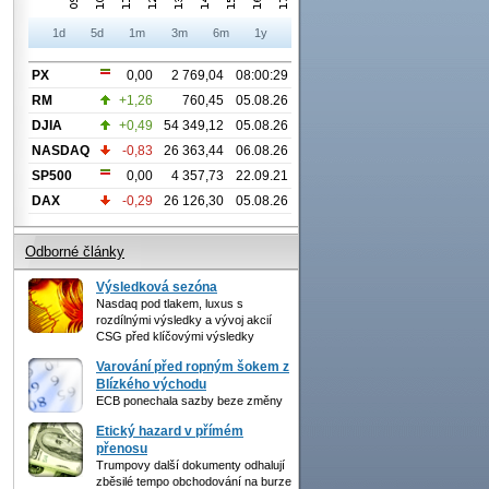
1d
5d
1m
3m
6m
1y
PX
0,00
2 769,04
08:00:29
RM
+1,26
760,45
05.08.26
DJIA
+0,49
54 349,12
05.08.26
NASDAQ
-0,83
26 363,44
06.08.26
SP500
0,00
4 357,73
22.09.21
DAX
-0,29
26 126,30
05.08.26
Odborné články
Výsledková sezóna
Nasdaq pod tlakem, luxus s
rozdílnými výsledky a vývoj akcií
CSG před klíčovými výsledky
Varování před ropným šokem z
Blízkého východu
ECB ponechala sazby beze změny
Etický hazard v přímém
přenosu
Trumpovy další dokumenty odhalují
zběsilé tempo obchodování na burze