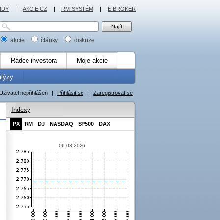
NDY
|
AKCIE.CZ
|
RM-SYSTÉM
|
E-BROKER
akcie
články
diskuze
Rádce investora
Moje akcie
alýzy
Uživatel nepřihlášen
|
Přihlásit se
|
Zaregistrovat se
Indexy
PX
RM
DJ
NASDAQ
SP500
DAX
06.08.2026