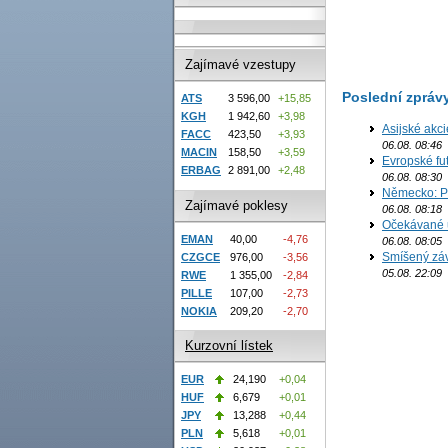
Zajímavé vzestupy
Poslední zpráv
ATS
3 596,00
+15,85
KGH
1 942,60
+3,98
Asijské akci
FACC
423,50
+3,93
06.08. 08:46
MACIN
158,50
+3,59
Evropské fut
ERBAG
2 891,00
+2,48
06.08. 08:30
Německo: Po
Zajímavé poklesy
06.08. 08:18
Očekávané u
EMAN
40,00
-4,76
06.08. 08:05
Smíšený záv
CZGCE
976,00
-3,56
05.08. 22:09
RWE
1 355,00
-2,84
PILLE
107,00
-2,73
NOKIA
209,20
-2,70
Kurzovní lístek
EUR
24,190
+0,04
HUF
6,679
+0,01
JPY
13,288
+0,44
PLN
5,618
+0,01