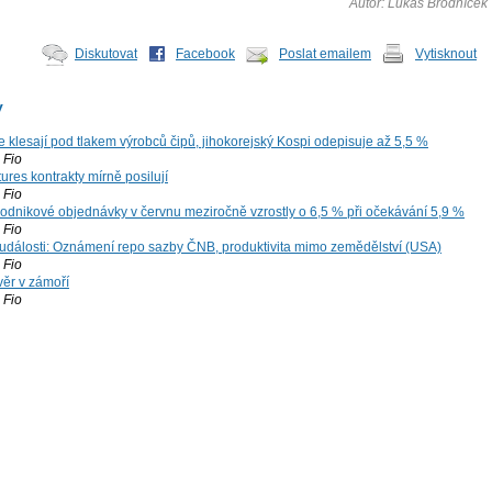
Autor: Lukáš Brodníček
Diskutovat
Facebook
Poslat emailem
Vytisknout
y
e klesají pod tlakem výrobců čipů, jihokorejský Kospi odepisuje až 5,5 %
Fio
ures kontrakty mírně posilují
Fio
dnikové objednávky v červnu meziročně vzrostly o 6,5 % při očekávání 5,9 %
Fio
dálosti: Oznámení repo sazby ČNB, produktivita mimo zemědělství (USA)
Fio
ěr v zámoří
Fio