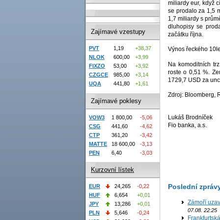
miliardy eur, když 
se prodalo za 1,5 m
1,7 miliardy s prům
dluhopisy se prod
Zajímavé vzestupy
začátku října.
PVT
1,19
+38,37
Výnos řeckého 10let
NLOK
600,00
+3,99
Na komoditních trz
FIXZO
53,00
+3,92
roste o 0,51 %. Z
CZGCE
985,00
+3,14
1729,7 USD za unci
UQA
441,80
+1,61
Zdroj: Bloomberg, 
Zajímavé poklesy
Lukáš Brodníček
VOW3
1 800,00
-5,06
Fio banka, a.s.
CSG
441,60
-4,62
CTP
361,20
-3,42
MATTE
18 600,00
-3,13
PEN
6,40
-3,03
Kurzovní lístek
Poslední zpráv
EUR
24,265
-0,22
HUF
6,654
+0,01
Zámoří uzav
JPY
13,286
+0,01
07.08. 22:25
PLN
5,646
-0,24
Frankfurtsk