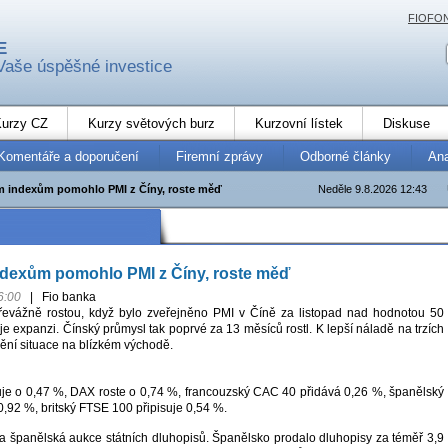
FIOFO
E
Vaše úspěšné investice
urzy CZ
Kurzy světových burz
Kurzovní lístek
Diskuse
Komentáře a doporučení
Firemní zprávy
Odborné články
An
 indexům pomohlo PMI z Číny, roste měď
Neděle 9.8.2026 12:43
dexům pomohlo PMI z Číny, roste měď
6:00
|
Fio banka
řevážně rostou, když bylo zveřejněno PMI v Číně za listopad nad hodnotou 50
je expanzi. Čínský průmysl tak poprvé za 13 měsíců rostl. K lepší náladě na trzích
nění situace na blízkém východě.
uje o 0,47 %, DAX roste o 0,74 %, francouzský CAC 40 přidává 0,26 %, španělský
0,92 %, britský FTSE 100 připisuje 0,54 %.
a španělská aukce státních dluhopisů. Španělsko prodalo dluhopisy za téměř 3,9