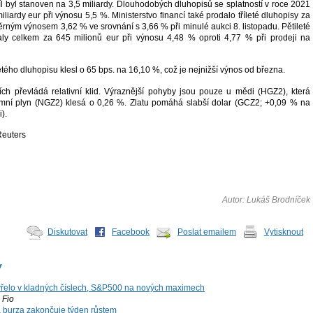
cíl byl stanoven na 3,5 miliardy. Dlouhodobých dluhopisů se splatností v roce 2021
iliardy eur při výnosu 5,5 %. Ministerstvo financí také prodalo tříleté dluhopisy za
ěrným výnosem 3,62 % ve srovnání s 3,66 % při minulé aukci 8. listopadu. Pětileté
aly celkem za 645 milionů eur při výnosu 4,48 % oproti 4,77 % při prodeji na
ého dluhopisu klesl o 65 bps. na 16,10 %, což je nejnižší výnos od března.
ích převládá relativní klid. Výraznější pohyby jsou pouze u mědi (HGZ2), která
emní plyn (NGZ2) klesá o 0,26 %. Zlatu pomáhá slabší dolar (GCZ2; +0,09 % na
).
Reuters
Autor: Lukáš Brodníček
Diskutovat
Facebook
Poslat emailem
Vytisknout
y
řelo v kladných číslech, S&P500 na nových maximech
Fio
á burza zakončuje týden růstem