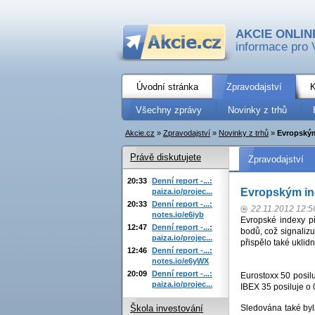
AKCIE ONLIN
informace pro 
Úvodní stránka
Zpravodajství
K
Všechny zprávy
Novinky z trhů
Akcie.cz
»
Zpravodajství
»
Novinky z trhů
»
Evropským
Právě diskutujete
Zpravodajství
20:33
Denní report -...:
Evropským in
paiza.io/projec...
20:33
Denní report -...:
22.11.2012 12:5
notes.io/e6iyb
Evropské indexy p
12:47
Denní report -...:
bodů, což signalizu
paiza.io/projec...
přispělo také uklid
12:46
Denní report -...:
notes.io/e6yWX
20:09
Denní report -...:
Eurostoxx 50 posil
paiza.io/projec...
IBEX 35 posiluje o 
Sledována také byl
Škola investování