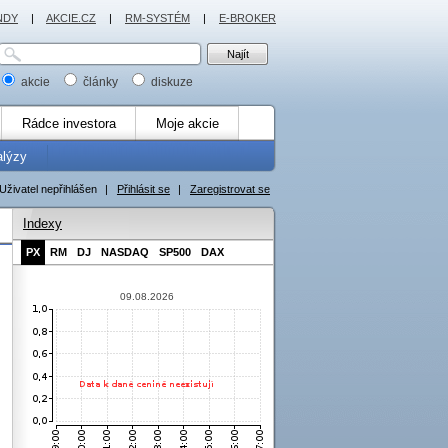
NDY
|
AKCIE.CZ
|
RM-SYSTÉM
|
E-BROKER
akcie
články
diskuze
Rádce investora
Moje akcie
alýzy
Uživatel nepřihlášen
|
Přihlásit se
|
Zaregistrovat se
Indexy
PX
RM
DJ
NASDAQ
SP500
DAX
09.08.2026