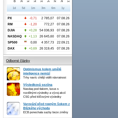
1d
5d
1m
3m
6m
1y
PX
-0,71
2 785,07
07.08.26
RM
-1,20
772,27
07.08.26
DJIA
+0,28
54 036,93
07.08.26
NASDAQ
+1,13
26 645,60
07.08.26
SP500
0,00
4 357,73
22.09.21
DAX
+0,69
26 319,45
07.08.26
Odborné články
Optimismus kolem umělé
inteligence nemizí
Trhy navíc chtějí vidět návratnost
Výsledková sezóna
Nasdaq pod tlakem, luxus s
rozdílnými výsledky a vývoj akcií
CSG před klíčovými výsledky
Varování před ropným šokem z
Blízkého východu
ECB ponechala sazby beze změny