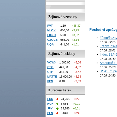
Zajímavé vzestupy
PVT
1,19
+38,37
Poslední zpráv
NLOK
600,00
+3,99
FIXZO
53,00
+3,92
Zámoří uzav
CZGCE
985,00
+3,14
07.08. 22:25
UQA
441,80
+1,61
Frankfurtsk
07.08. 18:01
Zajímavé poklesy
Index S&P 5
07.08. 15:49
VOW3
1 800,00
-5,06
Americké fut
CSG
441,60
-4,62
07.08. 15:20
USA: Trh prá
CTP
361,20
-3,42
07.08. 14:50
MATTE
18 600,00
-3,13
PEN
6,40
-3,03
Kurzovní lístek
EUR
24,265
-0,22
HUF
6,654
+0,01
JPY
13,286
+0,01
PLN
5,646
-0,24