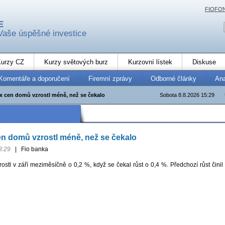
FIOFO
E
Vaše úspěšné investice
urzy CZ
Kurzy světových burz
Kurzovní lístek
Diskuse
Komentáře a doporučení
Firemní zprávy
Odborné články
An
x cen domů vzrostl méně, než se čekalo
Sobota 8.8.2026 15:29
n domů vzrostl méně, než se čekalo
8:29
|
Fio banka
stl v září meziměsíčně o 0,2 %, když se čekal růst o 0,4 %. Předchozí růst činil