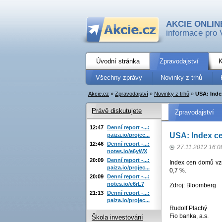
AKCIE ONLIN
informace pro 
Úvodní stránka
Zpravodajství
K
Všechny zprávy
Novinky z trhů
Akcie.cz
»
Zpravodajství
»
Novinky z trhů
»
USA: Inde
Právě diskutujete
Zpravodajství
12:47
Denní report -...:
USA: Index ce
paiza.io/projec...
12:46
Denní report -...:
27.11.2012 16:0
notes.io/e6yWX
20:09
Denní report -...:
Index cen domů vzro
paiza.io/projec...
0,7 %.
20:09
Denní report -...:
notes.io/e6rL7
Zdroj: Bloomberg
21:13
Denní report -...:
paiza.io/projec...
Rudolf Plachý
Fio banka, a.s.
Škola investování