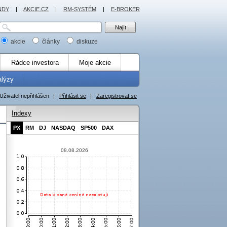
NDY
|
AKCIE.CZ
|
RM-SYSTÉM
|
E-BROKER
akcie
články
diskuze
Rádce investora
Moje akcie
alýzy
Uživatel nepřihlášen
|
Přihlásit se
|
Zaregistrovat se
Indexy
PX
RM
DJ
NASDAQ
SP500
DAX
08.08.2026