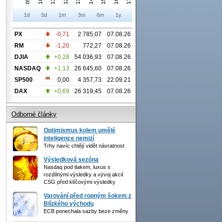
1d
5d
1m
3m
6m
1y
PX
-0,71
2 785,07
07.08.26
RM
-1,20
772,27
07.08.26
DJIA
+0,28
54 036,93
07.08.26
NASDAQ
+1,13
26 645,60
07.08.26
SP500
0,00
4 357,73
22.09.21
DAX
+0,69
26 319,45
07.08.26
Odborné články
Optimismus kolem umělé
inteligence nemizí
Trhy navíc chtějí vidět návratnost
Výsledková sezóna
Nasdaq pod tlakem, luxus s
rozdílnými výsledky a vývoj akcií
CSG před klíčovými výsledky
Varování před ropným šokem z
Blízkého východu
ECB ponechala sazby beze změny