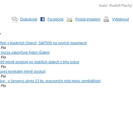
Autor: Rudolf Plachý
Diskutovat
Facebook
Poslat emailem
Vytisknout
y
řelo v kladných číslech, S&P500 na nových maximech
Fio
á burza zakončuje týden růstem
Fio
00 mírně posiluje po slabších datech z trhu práce
Fio
ures kontrakty mírně posilují
Fio
ce - v červenci ubylo 23 tis. pracovních míst mimo zemědělství
Fio