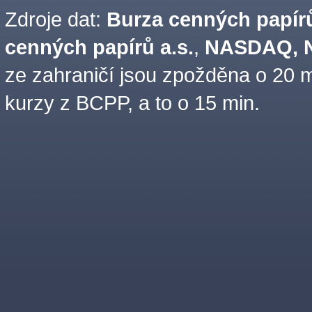
Zdroje dat:
Burza cenných papírů
cenných papírů a.s.
,
NASDAQ, N
ze zahraničí jsou zpožděna o 20 m
kurzy z BCPP, a to o 15 min.