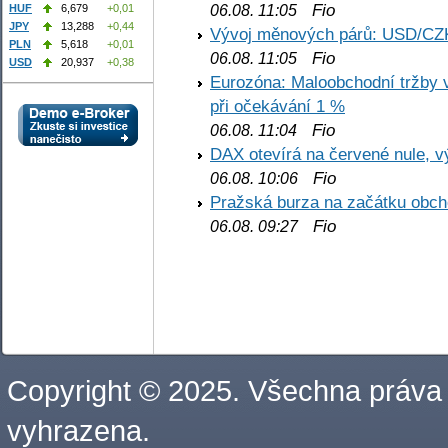
Fio
06.08. 11:05
HUF
6,679
+0,01
JPY
13,288
+0,44
Vývoj měnových párů: USD/CZ
PLN
5,618
+0,01
Fio
06.08. 11:05
USD
20,937
+0,38
Eurozóna: Maloobchodní tržby 
při očekávání 1 %
Fio
06.08. 11:04
DAX otevírá na červené nule, v
Fio
06.08. 10:06
Pražská burza na začátku obch
Fio
06.08. 09:27
Copyright © 2025. Všechna práva
vyhrazena.