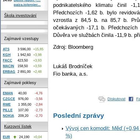
podnikatelského klimatu činil -
paiza.io/projec...
Předchozích -1,62 b. bylo revidov
Škola investování
vzrostla z 84,5 b. na 85,7 b. Prů
očekávaných -17,1 b. Předchozích 
Důvěra ve službách činila -11,9 b. př
Zajímavé vzestupy
Zdroj: Bloomberg
ATS
3 596,00
+15,85
KGH
1 942,60
+3,98
FACC
423,50
+3,93
Lukáš Brodníček
MACIN
158,50
+3,59
ERBAG
2 891,00
+2,48
Fio banka, a.s.
Zajímavé poklesy
EMAN
40,00
-4,76
Diskutovat
F
CZGCE
976,00
-3,56
RWE
1 355,00
-2,84
PILLE
107,00
-2,73
Poslední zprávy
NOKIA
209,20
-2,70
Kurzovní lístek
Vývoj cen komodit: Měď (+0,94 
%)
EUR
24,190
+0,04