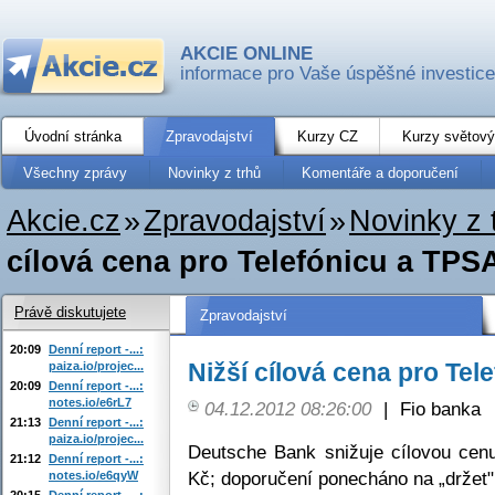
AKCIE ONLINE
informace pro Vaše úspěšné investice
Úvodní stránka
Zpravodajství
Kurzy CZ
Kurzy světový
Všechny zprávy
Novinky z trhů
Komentáře a doporučení
Akcie.cz
»
Zpravodajství
»
Novinky z 
cílová cena pro Telefónicu a TPS
Právě diskutujete
Zpravodajství
20:09
Denní report -...:
Nižší cílová cena pro Tel
paiza.io/projec...
20:09
Denní report -...:
notes.io/e6rL7
04.12.2012 08:26:00
|
Fio banka
21:13
Denní report -...:
paiza.io/projec...
Deutsche Bank snižuje cílovou cen
21:12
Denní report -...:
Kč; doporučení ponecháno na „držet"
notes.io/e6qyW
20:15
Denní report -...: