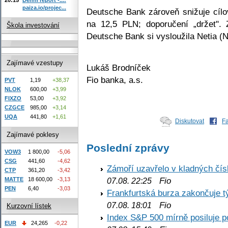
paiza.io/projec...
Deutsche Bank zároveň snižuje cíl
na 12,5 PLN; doporučení „držet". 
Škola investování
Deutsche Bank si vysloužila Netia (
Zajímavé vzestupy
Lukáš Brodníček
Fio banka, a.s.
PVT
1,19
+38,37
NLOK
600,00
+3,99
FIXZO
53,00
+3,92
CZGCE
985,00
+3,14
UQA
441,80
+1,61
Diskutovat
F
Zajímavé poklesy
Poslední zprávy
VOW3
1 800,00
-5,06
CSG
441,60
-4,62
Zámoří uzavřelo v kladných č
CTP
361,20
-3,42
Fio
MATTE
18 600,00
-3,13
07.08. 22:25
PEN
6,40
-3,03
Frankfurtská burza zakončuje 
Fio
07.08. 18:01
Kurzovní lístek
Index S&P 500 mírně posiluje p
EUR
24,265
-0,22