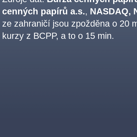
cenných papírů a.s.
,
NASDAQ, N
ze zahraničí jsou zpožděna o 20 m
kurzy z BCPP, a to o 15 min.