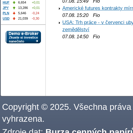
Fio
07.08. 15:49
HUF
6,654
+0,01
Americké futures kontrakty mírn
JPY
13,286
+0,01
PLN
5,646
-0,24
Fio
07.08. 15:20
USD
21,039
-0,30
USA: Trh práce - v červenci ub
zemědělství
Fio
07.08. 14:50
Copyright © 2025. Všechna práva
vyhrazena.
Zdroje dat:
Burza cenných papírů