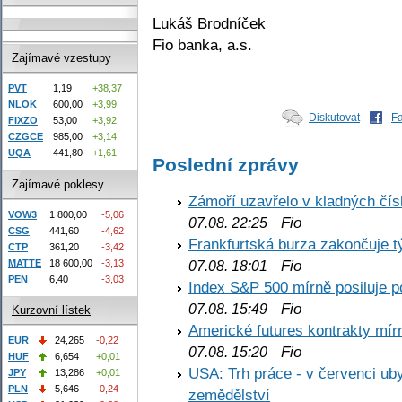
Lukáš Brodníček
Fio banka, a.s.
Zajímavé vzestupy
PVT
1,19
+38,37
NLOK
600,00
+3,99
Diskutovat
F
FIXZO
53,00
+3,92
CZGCE
985,00
+3,14
UQA
441,80
+1,61
Poslední zprávy
Zajímavé poklesy
Zámoří uzavřelo v kladných č
VOW3
1 800,00
-5,06
Fio
07.08. 22:25
CSG
441,60
-4,62
Frankfurtská burza zakončuje 
CTP
361,20
-3,42
Fio
MATTE
18 600,00
-3,13
07.08. 18:01
PEN
6,40
-3,03
Index S&P 500 mírně posiluje p
Fio
07.08. 15:49
Kurzovní lístek
Americké futures kontrakty mírn
EUR
24,265
-0,22
Fio
07.08. 15:20
HUF
6,654
+0,01
USA: Trh práce - v červenci ub
JPY
13,286
+0,01
PLN
5,646
-0,24
zemědělství