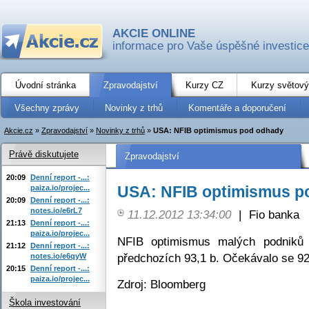
AKCIE ONLINE
informace pro Vaše úspěšné investice
Úvodní stránka
Zpravodajství
Kurzy CZ
Kurzy světový
Všechny zprávy
Novinky z trhů
Komentáře a doporučení
Akcie.cz
»
Zpravodajství
»
Novinky z trhů
»
USA: NFIB optimismus pod odhady
Právě diskutujete
Zpravodajství
20:09
Denní report -...:
USA: NFIB optimismus p
paiza.io/projec...
20:09
Denní report -...:
notes.io/e6rL7
11.12.2012 13:34:00
|
Fio banka
21:13
Denní report -...:
paiza.io/projec...
NFIB optimismus malých podniků 
21:12
Denní report -...:
předchozích 93,1 b. Očekávalo se 92
notes.io/e6qyW
20:15
Denní report -...:
paiza.io/projec...
Zdroj: Bloomberg
Škola investování