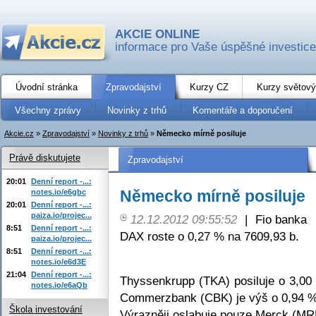
AKCIE ONLINE
informace pro Vaše úspěšné investice
Úvodní stránka
Zpravodajství
Kurzy CZ
Kurzy světový
Všechny zprávy
Novinky z trhů
Komentáře a doporučení
Akcie.cz
»
Zpravodajství
»
Novinky z trhů
»
Německo mírně posiluje
Právě diskutujete
Zpravodajství
20:01
Denní report -...:
Německo mírně posiluje
notes.io/e6gbc
20:01
Denní report -...:
paiza.io/projec...
12.12.2012 09:55:52
|
Fio banka
8:51
Denní report -...:
DAX roste o 0,27 % na 7609,93 b.
paiza.io/projec...
8:51
Denní report -...:
notes.io/e6d3E
21:04
Denní report -...:
Thyssenkrupp (TKA) posiluje o 3,00
notes.io/e6aQb
Commerzbank (CBK) je výš o 0,94 %
Škola investování
Výrazněji oslabuje pouze Merck (MR