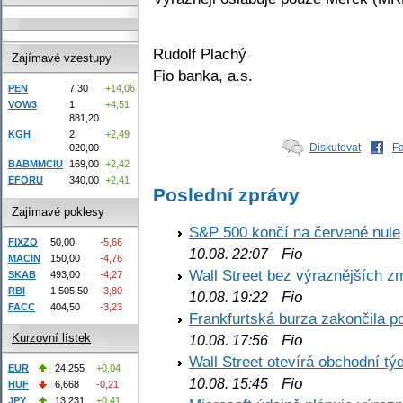
Rudolf Plachý
Zajímavé vzestupy
Fio banka, a.s.
PEN
7,30
+14,06
VOW3
1
+4,51
881,20
KGH
2
+2,49
Diskutovat
F
020,00
BABMMCIU
169,00
+2,42
EFORU
340,00
+2,41
Poslední zprávy
Zajímavé poklesy
S&P 500 končí na červené nule
FIXZO
50,00
-5,66
Fio
10.08. 22:07
MACIN
150,00
-4,76
Wall Street bez výraznějších z
SKAB
493,00
-4,27
RBI
1 505,50
-3,80
Fio
10.08. 19:22
FACC
404,50
-3,23
Frankfurtská burza zakončila p
Fio
Kurzovní lístek
10.08. 17:56
Wall Street otevírá obchodní t
EUR
24,255
+0,04
Fio
10.08. 15:45
HUF
6,668
-0,21
JPY
13,231
+0,41