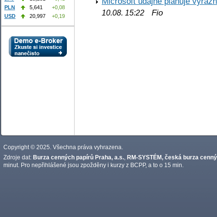
Microsoft údajně plánuje výrazn
PLN
5,641
+0,08
Fio
10.08. 15:22
USD
20,997
+0,19
Copyright © 2025. Všechna práva vyhrazena.
Zdroje dat:
Burza cenných papírů Praha, a.s.
,
RM-SYSTÉM, česká burza cennýc
minut. Pro nepřihlášené jsou zpožděny i kurzy z BCPP, a to o 15 min.