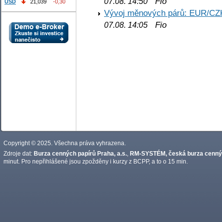
Fio
07.08. 14:50
USD
21,039
-0,30
Vývoj měnových párů: EUR/CZ
Fio
07.08. 14:05
Copyright © 2025. Všechna práva vyhrazena.
Zdroje dat:
Burza cenných papírů Praha, a.s.
,
RM-SYSTÉM, česká burza cennýc
minut. Pro nepřihlášené jsou zpožděny i kurzy z BCPP, a to o 15 min.