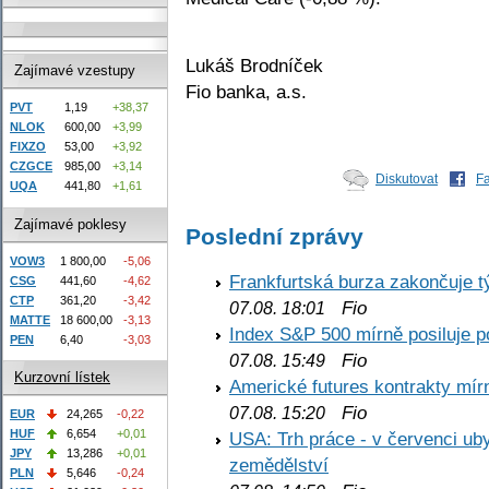
Lukáš Brodníček
Zajímavé vzestupy
Fio banka, a.s.
PVT
1,19
+38,37
NLOK
600,00
+3,99
FIXZO
53,00
+3,92
CZGCE
985,00
+3,14
Diskutovat
F
UQA
441,80
+1,61
Zajímavé poklesy
Poslední zprávy
VOW3
1 800,00
-5,06
Frankfurtská burza zakončuje 
CSG
441,60
-4,62
CTP
361,20
-3,42
Fio
07.08. 18:01
MATTE
18 600,00
-3,13
Index S&P 500 mírně posiluje p
PEN
6,40
-3,03
Fio
07.08. 15:49
Kurzovní lístek
Americké futures kontrakty mírn
Fio
07.08. 15:20
EUR
24,265
-0,22
HUF
6,654
+0,01
USA: Trh práce - v červenci ub
JPY
13,286
+0,01
zemědělství
PLN
5,646
-0,24