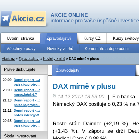
AKCIE ONLINE
informace pro Vaše úspěšné investice
Úvodní stránka
Zpravodajství
Kurzy CZ
Kurzy světový
Všechny zprávy
Novinky z trhů
Komentáře a doporučení
Akcie.cz
»
Zpravodajství
»
Novinky z trhů
»
DAX mírně v plusu
Právě diskutujete
Zpravodajství
20:09
Denní report -...:
DAX mírně v plusu
paiza.io/projec...
20:09
Denní report -...:
notes.io/e6rL7
14.12.2012 13:53:00
|
Fio banka
21:13
Denní report -...:
Německý DAX posiluje o 0,23 % na 7
paiza.io/projec...
21:12
Denní report -...:
notes.io/e6qyW
20:15
Denní report -...:
Roste stále Daimler (+2,19 %), 
paiza.io/projec...
(+1,43 %). V záporu se drží Deu
Škola investování
Medical Care (-0,88 %).