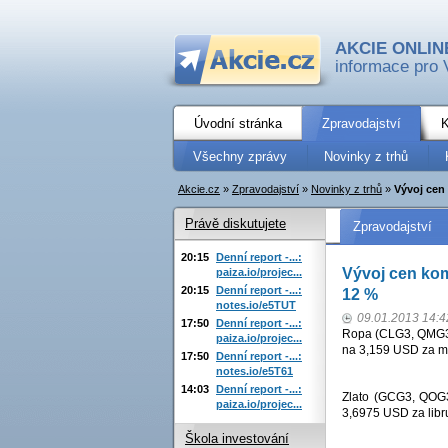
AKCIE ONLIN
informace pro 
Úvodní stránka
Zpravodajství
K
Všechny zprávy
Novinky z trhů
Akcie.cz
»
Zpravodajství
»
Novinky z trhů
»
Vývoj cen 
Právě diskutujete
Zpravodajství
20:15
Denní report -...:
Vývoj cen komo
paiza.io/projec...
20:15
Denní report -...:
12 %
notes.io/e5TUT
09.01.2013 14:4
17:50
Denní report -...:
Ropa (CLG3, QMG3)
paiza.io/projec...
na 3,159 USD za mil
17:50
Denní report -...:
notes.io/e5T61
14:03
Denní report -...:
Zlato (GCG3, QOG3
paiza.io/projec...
3,6975 USD za libr
Škola investování