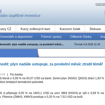
FIOFO
E
Vaše úspěšné investice
urzy CZ
Kurzy světových burz
Kurzovní lístek
Diskuse
Komentáře a doporučení
Firemní zprávy
Odborné články
An
komodit: plyn nadále ustupuje, za poslední měsíc...
Čtvrtek 6.8.2026 11:34
dit: plyn nadále ustupuje, za poslední měsíc ztratil téměř
2:04
|
Fio banka
 klesá o 0,09 % na 93,07 USD za barel. Zemní plyn (NGG3, QGG3) ztrácí 1,83 %
ion britských termálních jednotek.
) si připisuje 0,05 % na 1663,1 USD za unci. Měď (HGH3) je výš o 0,69 % na
u. Pšenice (ZWH3, XWH3) posiluje o 0,20 % na 7,52 USD za bušl.