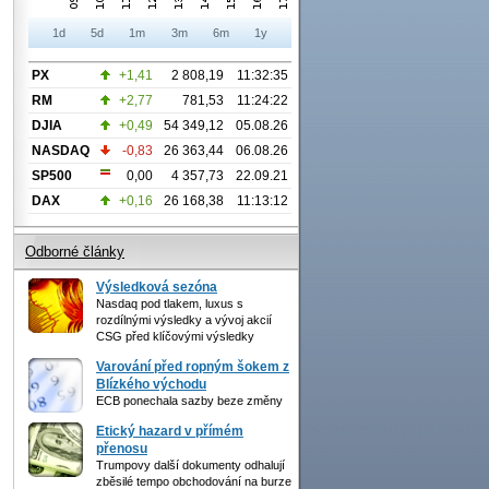
1d
5d
1m
3m
6m
1y
PX
+1,41
2 808,19
11:32:35
RM
+2,77
781,53
11:24:22
DJIA
+0,49
54 349,12
05.08.26
NASDAQ
-0,83
26 363,44
06.08.26
SP500
0,00
4 357,73
22.09.21
DAX
+0,16
26 168,38
11:13:12
Odborné články
Výsledková sezóna
Nasdaq pod tlakem, luxus s
rozdílnými výsledky a vývoj akcií
CSG před klíčovými výsledky
Varování před ropným šokem z
Blízkého východu
ECB ponechala sazby beze změny
Etický hazard v přímém
přenosu
Trumpovy další dokumenty odhalují
zběsilé tempo obchodování na burze