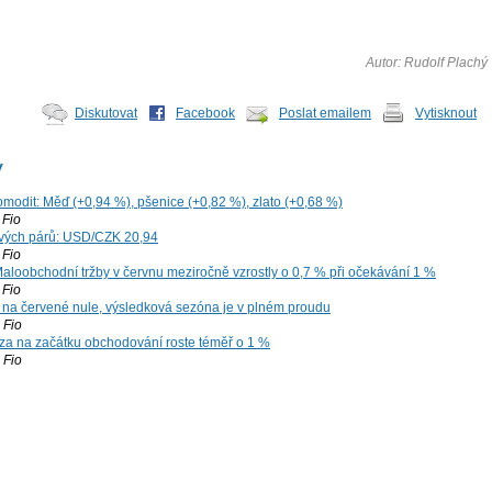
Autor: Rudolf Plachý
Diskutovat
Facebook
Poslat emailem
Vytisknout
y
omodit: Měď (+0,94 %), pšenice (+0,82 %), zlato (+0,68 %)
Fio
vých párů: USD/CZK 20,94
Fio
aloobchodní tržby v červnu meziročně vzrostly o 0,7 % při očekávání 1 %
Fio
 na červené nule, výsledková sezóna je v plném proudu
Fio
za na začátku obchodování roste téměř o 1 %
Fio