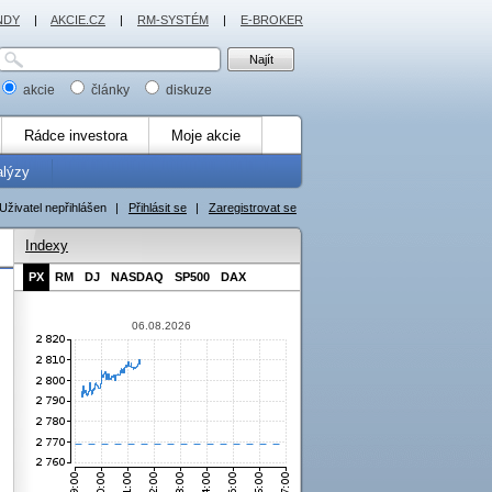
NDY
|
AKCIE.CZ
|
RM-SYSTÉM
|
E-BROKER
akcie
články
diskuze
Rádce investora
Moje akcie
alýzy
Uživatel nepřihlášen
|
Přihlásit se
|
Zaregistrovat se
Indexy
PX
RM
DJ
NASDAQ
SP500
DAX
06.08.2026