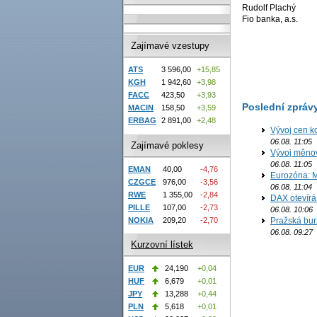
Rudolf Plachý
Fio banka, a.s.
Zajímavé vzestupy
ATS
3 596,00
+15,85
KGH
1 942,60
+3,98
FACC
423,50
+3,93
Poslední zpráv
MACIN
158,50
+3,59
ERBAG
2 891,00
+2,48
Vývoj cen k
06.08. 11:05
Zajímavé poklesy
Vývoj měno
06.08. 11:05
EMAN
40,00
-4,76
Eurozóna: M
CZGCE
976,00
-3,56
06.08. 11:04
RWE
1 355,00
-2,84
DAX otevírá
PILLE
107,00
-2,73
06.08. 10:06
Pražská bur
NOKIA
209,20
-2,70
06.08. 09:27
Kurzovní lístek
EUR
24,190
+0,04
HUF
6,679
+0,01
JPY
13,288
+0,44
PLN
5,618
+0,01