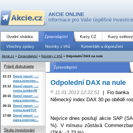
AKCIE ONLINE
informace pro Vaše úspěšné investice
Úvodní stránka
Zpravodajství
Kurzy CZ
Kurzy světový
Všechny zprávy
Novinky z trhů
Komentáře a doporučení
Akcie.cz
»
Zpravodajství
»
Novinky z trhů
»
Odpolední DAX na nule
Právě diskutujete
Zpravodajství
21:13
Denní report -...:
Odpolední DAX na nule
paiza.io/projec...
21:12
Denní report -...:
notes.io/e6qyW
11.01.2013 12:22:51
|
Fio banka
20:15
Denní report -...:
Německý index DAX 30 po obědě rost
paiza.io/projec...
20:15
Denní report -...:
notes.io/e5TUT
17:50
Denní report -...:
Nejvíce dnes posilují akcie SAP (S
paiza.io/projec...
%). V mínusu zůstává Commerzban
Škola investování
(TKA; -2,73 %).