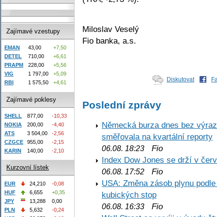
Miloslav Veselý
Zajímavé vzestupy
Fio banka, a.s.
EMAN
43,00
+7,50
DETEL
710,00
+6,61
PRAPM
228,00
+5,56
VIG
1 797,00
+5,09
Diskutovat
F
RBI
1 575,50
+4,61
Zajímavé poklesy
Poslední zprávy
SHELL
877,00
-10,33
Německá burza dnes bez výrazn
NOKIA
200,00
-4,40
ATS
3 504,00
-2,56
směřovala na kvartální reporty
CZGCE
955,00
-2,15
Fio
06.08. 18:23
KARIN
140,00
-2,10
Index Dow Jones se drží v čer
Kurzovní lístek
Fio
06.08. 17:52
USA: Změna zásob plynu podle E
EUR
24,210
-0,08
HUF
6,655
+0,35
kubických stop
JPY
13,288
0,00
Fio
06.08. 16:33
PLN
5,632
-0,24