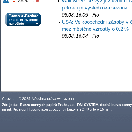
Wall Street se vyvíji v úvodu 
USD
20,976
-0,18
pokračuje výsledková sezóna
Fio
06.08. 16:05
USA: Velkoobchodní zásoby v č
meziměsíčně vzrostly o 0,2 %
Fio
06.08. 16:04
Copyright © 2025. Všechna práva vyhrazena.
Zdroje dat:
Burza cenných papírů Praha, a.s.
,
RM-SYSTÉM, česká burza cennýc
minut. Pro nepřihlášené jsou zpožděny i kurzy z BCPP, a to o 15 min.