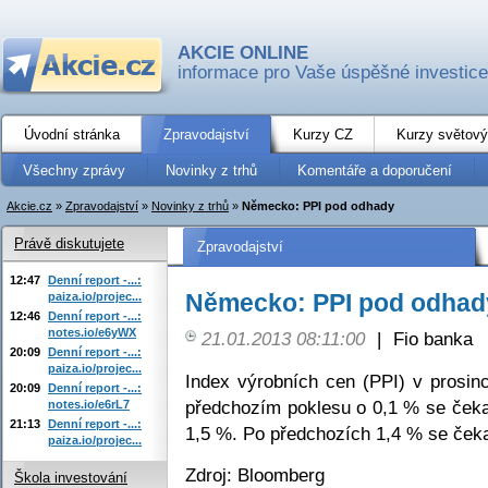
AKCIE ONLINE
informace pro Vaše úspěšné investice
Úvodní stránka
Zpravodajství
Kurzy CZ
Kurzy světový
Všechny zprávy
Novinky z trhů
Komentáře a doporučení
Akcie.cz
»
Zpravodajství
»
Novinky z trhů
»
Německo: PPI pod odhady
Právě diskutujete
Zpravodajství
12:47
Denní report -...:
Německo: PPI pod odhad
paiza.io/projec...
12:46
Denní report -...:
notes.io/e6yWX
21.01.2013 08:11:00
|
Fio banka
20:09
Denní report -...:
paiza.io/projec...
Index výrobních cen (PPI) v prosin
20:09
Denní report -...:
předchozím poklesu o 0,1 % se čeka
notes.io/e6rL7
21:13
Denní report -...:
1,5 %. Po předchozích 1,4 % se čeka
paiza.io/projec...
Zdroj: Bloomberg
Škola investování