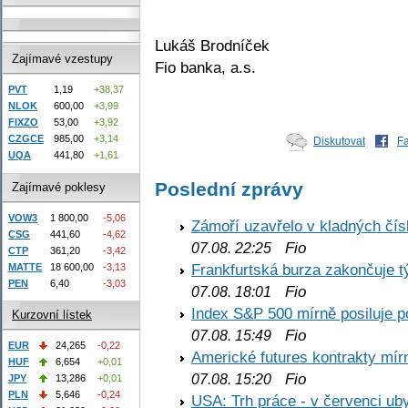
Lukáš Brodníček
Zajímavé vzestupy
Fio banka, a.s.
PVT
1,19
+38,37
NLOK
600,00
+3,99
FIXZO
53,00
+3,92
CZGCE
985,00
+3,14
Diskutovat
F
UQA
441,80
+1,61
Poslední zprávy
Zajímavé poklesy
VOW3
1 800,00
-5,06
Zámoří uzavřelo v kladných č
CSG
441,60
-4,62
Fio
07.08. 22:25
CTP
361,20
-3,42
Frankfurtská burza zakončuje 
MATTE
18 600,00
-3,13
PEN
6,40
-3,03
Fio
07.08. 18:01
Index S&P 500 mírně posiluje p
Kurzovní lístek
Fio
07.08. 15:49
EUR
24,265
-0,22
Americké futures kontrakty mírn
HUF
6,654
+0,01
Fio
07.08. 15:20
JPY
13,286
+0,01
PLN
5,646
-0,24
USA: Trh práce - v červenci ub